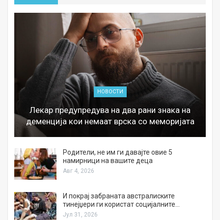
НОВОСТИ
Лекар предупредува на два рани знака на
деменција кои немаат врска со меморијата
а
Родители, не им ги давајте овие 5
намирници на вашите деца
Авг 4, 2026
И покрај забраната австралиските
тинејџери ги користат социјалните…
Јул 31, 2026