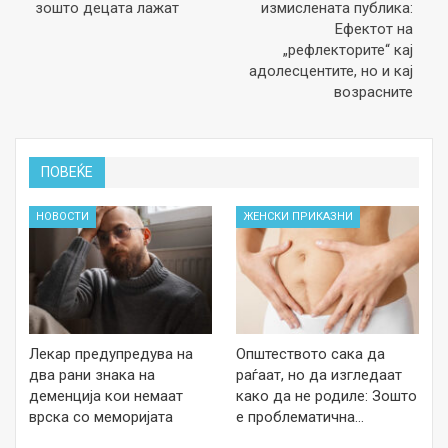
зошто децата лажат
измислената публика:
Ефектот на
„рефлекторите“ кај
адолесцентите, но и кај
возрасните
ПОВЕЌЕ
НОВОСТИ
ЖЕНСКИ ПРИКАЗНИ
Лекар предупредува на
Општеството сака да
два рани знака на
раѓаат, но да изгледаат
деменција кои немаат
како да не родиле: Зошто
врска со меморијата
е проблематична…