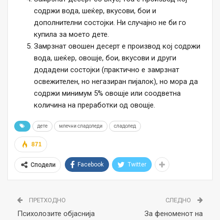
содржи вода, шеќер, вкусови, бои и
дополнителни состојки. Ни случајно не би го
купила за моето дете.
Замрзнат овошен десерт е производ кој содржи
вода, шеќер, овошје, бои, вкусови и други
додадени состојки (практично е замрзнат
освежителен, но негазиран пијалок), но мора да
содржи минимум 5% овошје или соодветна
количина на преработки од овошје.
дете
млечни сладоледи
сладолед
871
Facebook
Twitter
Сподели
ПРЕТХОДНО
СЛЕДНО
Психолозите објаснија
За феноменот на