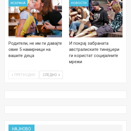
ИСХРАНА
НОВОСТИ
Родители, не им ги давајте
И покрај забраната
овие 5 намирници на
австралиските тинејџери
вашите деца
ги користат социјалните
мрежи
ПРЕТХОДНО
СЛЕДНО
НАЈНОВО