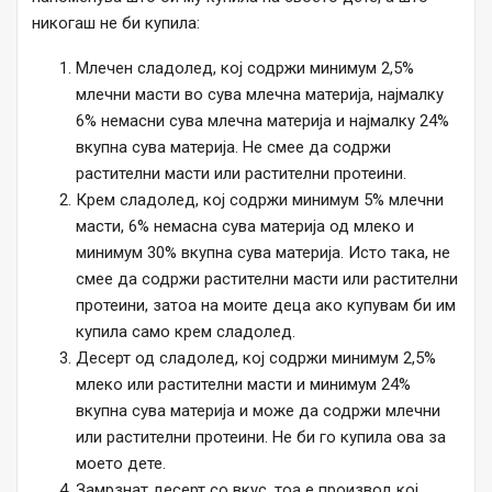
никогаш не би купила:
Млечен сладолед, кој содржи минимум 2,5%
млечни масти во сува млечна материја, најмалку
6% немасни сува млечна материја и најмалку 24%
вкупна сува материја. Не смее да содржи
растителни масти или растителни протеини.
Крем сладолед, кој содржи минимум 5% млечни
масти, 6% немасна сува материја од млеко и
минимум 30% вкупна сува материја. Исто така, не
смее да содржи растителни масти или растителни
протеини, затоа на моите деца ако купувам би им
купила само крем сладолед.
Десерт од сладолед, кој содржи минимум 2,5%
млеко или растителни масти и минимум 24%
вкупна сува материја и може да содржи млечни
или растителни протеини. Не би го купила ова за
моето дете.
Замрзнат десерт со вкус, тоа е производ кој