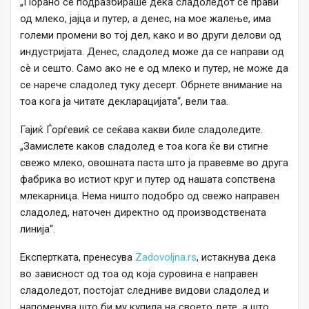
„Порано се подразбираше дека сладоледот се прави
од млеко, јајца и путер, а денес, на мое жалење, има
големи промени во тој дел, како и во други делови од
индустријата. Денес, сладолед може да се направи од
сѐ и сешто. Само ако не е од млеко и путер, не може да
се нарече сладолед туку десерт. Обрнете внимание на
тоа кога ја читате декларацијата“, вели таа.
Гајиќ Ѓорѓевиќ се сеќава какви биле сладоледите.
„Замислете каков сладолед е тоа кога ќе ви стигне
свежо млеко, овошната паста што ја правевме во друга
фабрика во истиот круг и путер од нашата сопствена
млекарница. Нема ништо подобро од свежо направен
сладолед, наточен директно од производствената
линија“.
Експертката, пренесува
Zadovoljna.rs
, истакнува дека
во зависност од тоа од која суровина е направен
сладоледот, постојат следниве видови сладолед и
напоменува што би му купила на своето дете, а што