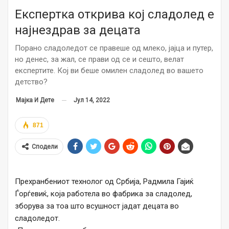
Експертка открива кој сладолед е
најнездрав за децата
Порано сладоледот се правеше од млеко, јајца и путер,
но денес, за жал, се прави од се и сешто, велат
експертите. Кој ви беше омилен сладолед во вашето
детство?
Јул 14, 2022
Мајка И Дете
871
Сподели
Прехранбениот технолог од Србија, Радмила Гајиќ
Ѓорѓевиќ, која работела во фабрика за сладолед,
зборува за тоа што всушност јадат децата во
сладоледот.