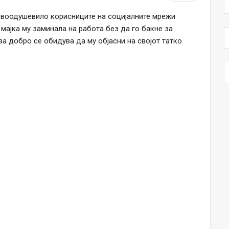
 воодушевило корисниците на социјалните мрежи
ајка му заминала на работа без да го бакне за
ва добро се обидува да му објасни на својот татко