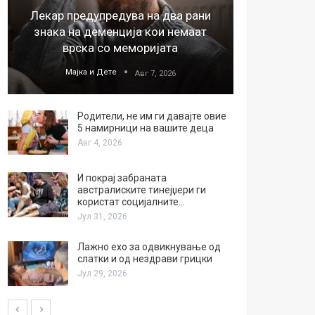
Лекар предупредува на два рани
26
знака на деменција кои немаат
благода
врска со меморијата
Мајка и Дете
М
Авг 7, 2026
Родители, не им ги давајте овие
5 намирници на вашите деца
Авг 4, 2026
И покрај забраната
австралиските тинејџери ги
користат социјалните…
Јул 31, 2026
Лажно ехо за одвикнување од
слатки и од нездрави грицки
Јул 29, 2026