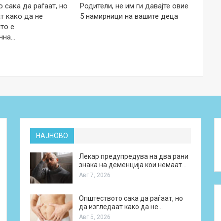
 сака да раѓаат, но
Родители, не им ги давајте овие
т како да не
5 намирници на вашите деца
то е
чна…
НАЈНОВО
Лекар предупредува на два рани
знака на деменција кои немаат…
Авг 7, 2026
Општеството сака да раѓаат, но
да изгледаат како да не…
Авг 5, 2026