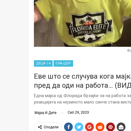
Фо
ДЕЦА 1-6
СЛАЈДЕР
Еве што се случува кога мајк
пред да оди на работа… (ВИ
Една мајка од Флорида брзајќи за на работа за
реакцијата на нејзиното мало синче стана вист
Сеп 29, 2023
Мајка И Дете
Сподели