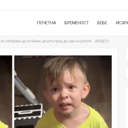
ПОЧЕТНА
БРЕМЕНОСТ
БЕБЕ
ИСХР
а ќе заборави да ги бакне децата пред да оди на работа… (ВИДЕО)