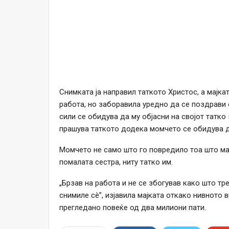
Снимката ја направил таткото Христос, а мајк
работа, но заборавила уредно да се поздрави с
сили се обидува да му објасни на својот татко 
прашува таткото додека момчето се обидува д
Момчето не само што го повредило тоа што мајк
помалата сестра, ниту татко им.
„Брзав на работа и не се збогував како што тре
снимиле сè”, изјавила мајката откако нивното 
прегледано повеќе од два милиони пати.