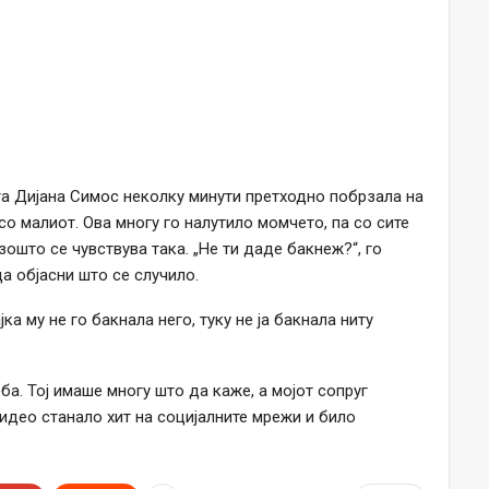
ата Дијана Симос неколку минути претходно побрзала на
о малиот. Ова многу го налутило момчето, па со сите
зошто се чувствува така. „Не ти даде бакнеж?“, го
а објасни што се случило.
а му не го бакнала него, туку не ја бакнала ниту
ба. Тој имаше многу што да каже, а мојот сопруг
видео станало хит на социјалните мрежи и било