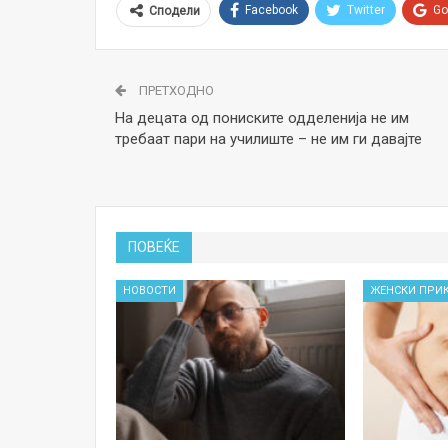
Facebook
Twitter
Go
Сподели
ПРЕТХОДНО
На децата од пониските одделенија не им
требаат пари на училиште – не им ги давајте
ПОВЕЌЕ
НОВОСТИ
ЖЕНСКИ ПРИ