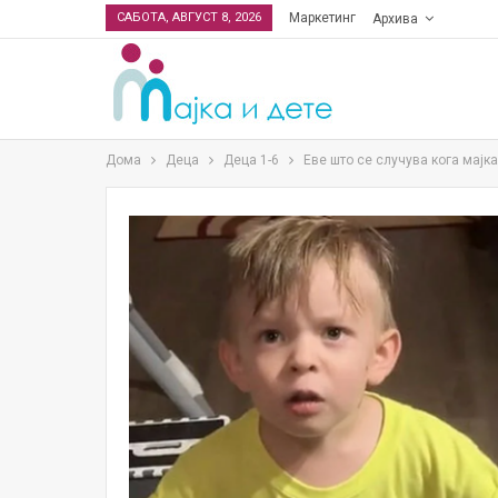
САБОТА, АВГУСТ 8, 2026
Маркетинг
Архива
Дома
Деца
Деца 1-6
Еве што се случува кога мајк