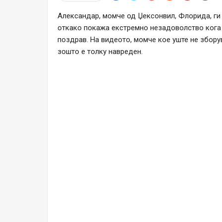
Александар, момче од Џексонвил, Флорида, ги
откако покажа екстремно незадоволство кога м
поздрав. На видеото, момче кое уште не збору
зошто е толку навреден.