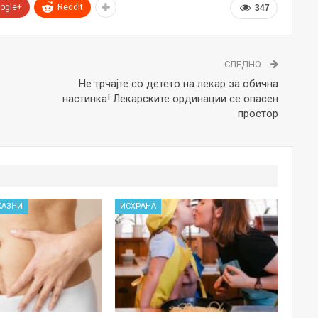
ogle+
ReddIt
347
СЛЕДНО
Не трчајте со детето на лекар за обична
настинка! Лекарските ординации се опасен
простор
КАЗНИ
ИСХРАНА