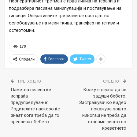
Неоперативниот третман е прва линија на терапија и
подразбира пасивна манипулација и поставување на
гипсеци. Оперативните третмани се состојат во
ослободување на меки ткива, трансфер на тетиви и
остеотомии.
170
Facebook
Twitter
Сподели
ПРЕТХОДНО
СЛЕДНО
Паметна пелена ќе
Колку е лесно да се
испраќа
задуши бебето:
предупредување:
Застрашувачко видео
Родителите наскоро ќе
покажува зошто
знаат кога треба да го
никогаш не треба да
преслечат бебето
ставаме ништо во
креветчето