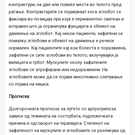
контрактури, на две или повеќе места во телото пред
раѓање. Контрактурите се појавуваат кога зглобот се
фиксира во позиција при која е перманентно свиткан и
исправен што ја ограничува фукцијата и обемот на
движење на зглобот. Кај некои пациенти, зафатени се
помалку зглобови и обемот на движење е речиси
нормален. Кај пациентите кај кои болеста е поразвиена,
зафатени се сите зглобови во телото, вклучувајќи ја
вилицата и грбот. Мускулите околу зафатените
зглобови се атрофирани или недоразвиени. На
зглобовите може да се појави мекоткивно слепување
со појава на нишка.
Прогноза:
Долгорочната прогноза за луѓето со артрогрипоза
зависи од тежината на состојбата, подлежечката
причина и одговорот на терапијата. Степенот на
зафатеност на мускулите и зглобовите се разликува од