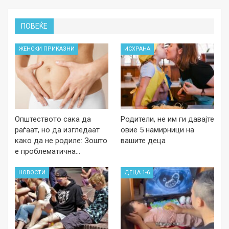
ПОВЕЌЕ
ЖЕНСКИ ПРИКАЗНИ
ИСХРАНА
Општеството сака да
Родители, не им ги давајте
раѓаат, но да изгледаат
овие 5 намирници на
како да не родиле: Зошто
вашите деца
е проблематична…
НОВОСТИ
ДЕЦА 1-6