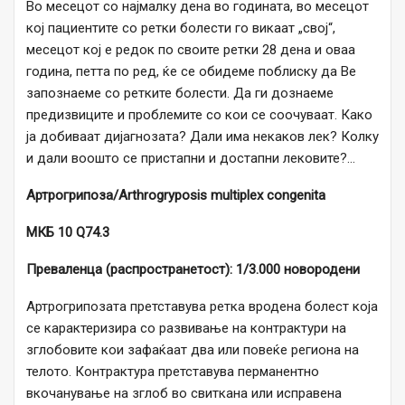
Во месецот со најмалку дена во годината, во месецот
кој пациентите со ретки болести го викаат „свој“,
месецот кој е редок по своите ретки 28 дена и оваа
година, петта по ред, ќе се обидеме поблиску да Ве
запознаеме со ретките болести. Да ги дознаеме
предизвиците и проблемите со кои се соочуваат. Како
ја добиваат дијагнозата? Дали има некаков лек? Колку
и дали воошто се пристапни и достапни лековите?…
Артрогрипоза/Arthrogryposis multiplex congenita
МКБ 10 Q74.3
Преваленца (распространетост): 1/3.000 новородени
Артрогрипозата претставува ретка вродена болест која
се карактеризира со развивање на контрактури на
зглобовите кои зафаќаат два или повеќе региона на
телото. Контрактура претставува перманентно
вкочанување на зглоб во свиткана или исправена