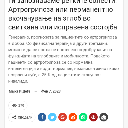
Ги запознаваме ретките болести:
Артрогрипоза или перманентно
вкочанување на зглоб во
свиткана или исправена состојба
Генерално, прогнозата за пациентите со артрогрипоза
е добра. Со физикална терапија и други третмани,
можно е да се постигне постепено подобрување на
функцијата на зглобовите и мобилноста. Повеќето
пациенти со артрогрипоза се со нормална
интелигенција и водат нормален, независен живот како
возрасни луѓе, а 25 % од пациентите стануваат
инвалиди.
Фев 7, 2023
Мајка И Дете
170
Сподели