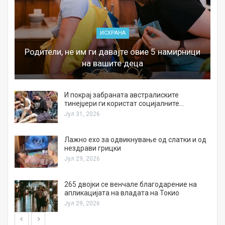
ИСХРАНА
Родители, не им ги давајте овие 5 намирници
на вашите деца
И покрај забраната австралиските
тинејџери ги користат социјалните…
Јул 31, 2026
Лажно ехо за одвикнување од слатки и од
нездрави грицки
Јул 29, 2026
а
265 двојки се венчале благодарение на
апликацијата на владата на Токио
Јул 29, 2026