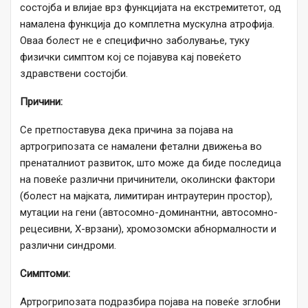
состојба и влијае врз функцијата на екстремитетот, од
намалена функција до комплетна мускулна атрофија.
Оваа болест не е специфично заболување, туку
физички симптом кој се појавува кај повеќето
здравствени состојби.
Причини:
Се претпоставува дека причина за појава на
артрогрипозата се намалени фетални движења во
пренаталниот развиток, што може да биде последица
на повеќе различни причинители, околински фактори
(болест на мајката, лимитиран интраутерин простор),
мутации на гени (автосомно-доминантни, автосомно-
рецесивни, Х-врзани), хромозомски абнормалности и
различни синдроми.
Симптоми:
Артрогрипозата подразбира појава на повеќе зглобни