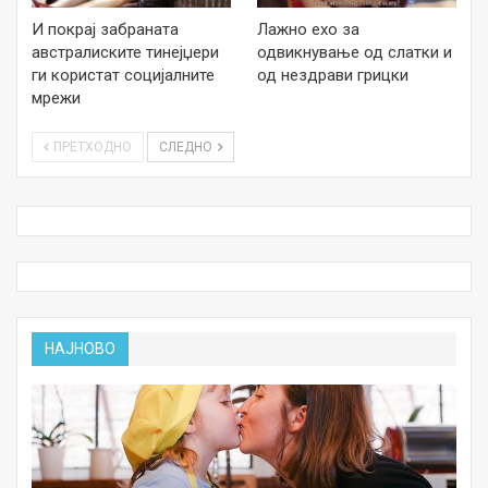
И покрај забраната
Лажно ехо за
австралиските тинејџери
одвикнување од слатки и
ги користат социјалните
од нездрави грицки
мрежи
ПРЕТХОДНО
СЛЕДНО
НАЈНОВО