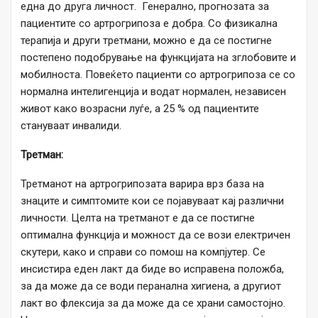
една до друга личност. Генерално, прогнозата за
пациентите со артрогрипоза е добра. Со физикална
терапија и други третмани, можно е да се постигне
постепено подобрување на функцијата на зглобовите и
мобилноста. Повеќето пациенти со артрогрипоза се со
нормална интелигенција и водат нормален, независен
живот како возрасни луѓе, а 25 % од пациентите
стануваат инвалиди.
Третман:
Третманот на артрогрипозата варира врз база на
знаците и симптомите кои се појавуваат кај различни
личности. Целта на третманот е да се постигне
оптимална функција и можност да се вози електричен
скутери, како и справи со помош на компјутер. Се
инсистира еден лакт да биде во исправена положба,
за да може да се води перанална хигиена, а другиот
лакт во флексија за да може да се храни самостојно.