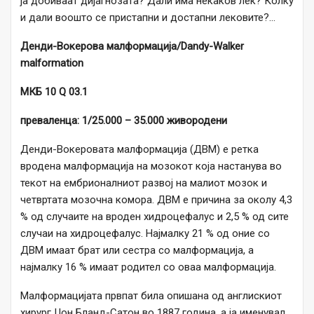
ја добиваат дијагнозата? Дали има некаков лек? Колку
и дали воошто се пристапни и достапни лековите?…
Денди-Вокерова малформација/Dandy-Walker
malformation
МКБ 10 Q 03.1
преваленца: 1/25.000 – 35.000 живородени
Денди-Вокеровата малформација (ДВМ) е ретка
вродена малформација на мозокот која настанува во
текот на ембрионалниот развој на малиот мозок и
четвртата мозочна комора. ДВМ е причина за околу 4,3
% од случаите на вроден хидроцефалус и 2,5 % од сите
случаи на хидроцефалус. Најмалку 21 % од оние со
ДВМ имаат брат или сестра со малформација, а
најмалку 16 % имаат родител со оваа малформација.
Малформацијата првпат била опишана од англискиот
хирург Џон Бланд-Сатон во 1887 година, а ја именувал