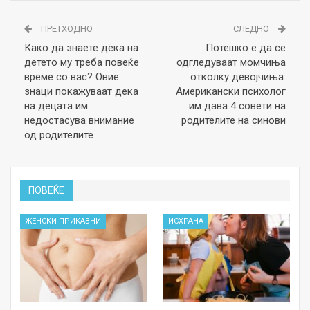
ПРЕТХОДНО
СЛЕДНО
Како да знаете дека на
Потешко е да се
детето му треба повеќе
одгледуваат момчиња
време со вас? Овие
отколку девојчиња:
знаци покажуваат дека
Американски психолог
на децата им
им дава 4 совети на
недостасува внимание
родителите на синови
од родителите
ПОВЕЌЕ
ЖЕНСКИ ПРИКАЗНИ
ИСХРАНА