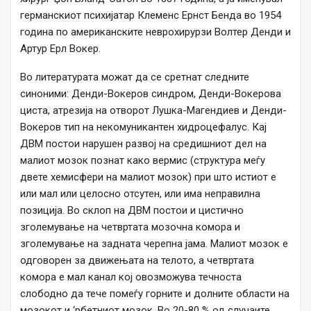
германскиот психијатар Клеменс Ернст Бенда во 1954
година по американските неврохирурзи Волтер Денди и
Артур Ерл Вокер.
Во литературата можат да се сретнат следните
синоними: Денди-Вокеров синдром, Денди-Вокерова
циста, атрезија на отворот Лушка-Магендиев и Денди-
Вокеров тип на некомуникантен хидроцефалус. Кај
ДВМ постои нарушен развој на средишниот дел на
малиот мозок познат како вермис (структура меѓу
двете хемисфери на малиот мозок) при што истиот е
или мал или целосно отсутен, или има неправилна
позиција. Во склоп на ДВМ постои и цистично
зголемување на четвртата мозочна комора и
зголемување на задната черепна јама. Малиот мозок е
одговорен за движењата на телото, а четвртата
комора е мал канал кој овозможува течноста
слободно да тече помеѓу горните и долните области на
мозокот и ‘рбетниот мозок. Во 20-80 % од случаите