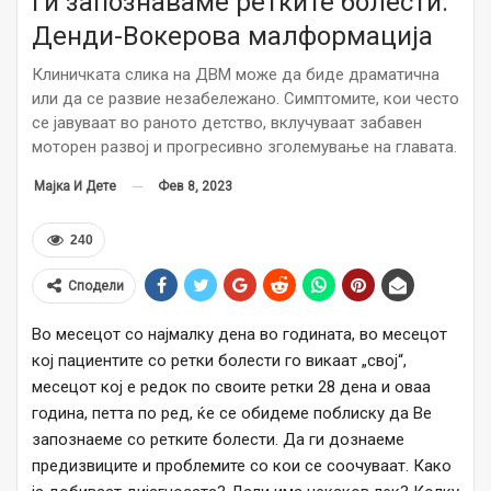
Ги запознаваме ретките болести:
Денди-Вокерова малформација
Клиничката слика на ДВМ може да биде драматична
или да се развие незабележано. Симптомите, кои често
се јавуваат во раното детство, вклучуваат забавен
моторен развој и прогресивно зголемување на главата.
Фев 8, 2023
Мајка И Дете
240
Сподели
Во месецот со најмалку дена во годината, во месецот
кој пациентите со ретки болести го викаат „свој“,
месецот кој е редок по своите ретки 28 дена и оваа
година, петта по ред, ќе се обидеме поблиску да Ве
запознаеме со ретките болести. Да ги дознаеме
предизвиците и проблемите со кои се соочуваат. Како