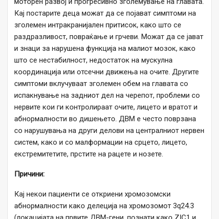
моторен развој и прогресивно зголемување на главата.
Кај постарите деца можат да се појават симптоми на
зголемен интракранијален притисок, како што се
раздразливост, повраќање и грчеви. Можат да се јават
и знаци за нарушена функција на малиот мозок, како
што се нестабилност, недостаток на мускулна
координација или отсечни движења на очите. Другите
симптоми вклучуваат зголемен обем на главата со
испакнување на задниот дел на черепот, проблеми со
нервите кои ги контролираат очите, лицето и вратот и
абнормалности во дишењето. ДВМ е често поврзана
со нарушувања на други делови на централниот нервен
систем, како и со малформации на срцето, лицето,
екстремитетите, прстите на рацете и нозете.
Причини:
Кај некои пациенти се откриени хромозомски
абнормалности како делеција на хромозомот 3q24.3
(локацијата на првите ДВМ-гени, познати како ZIC1 и