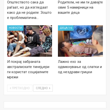
Општеството сака да
Родители, не им ги давајте
раѓаат, но да изгледаат
овие 5 намирници на
како да не родиле: Зошто
вашите деца
е проблематична…
НОВОСТИ
ДЕЦА 1-6
И покрај забраната
Лажно ехо за
австралиските тинејџери
одвикнување од слатки и
ги користат социјалните
од нездрави грицки
мрежи
ПРЕТХОДНО
СЛЕДНО