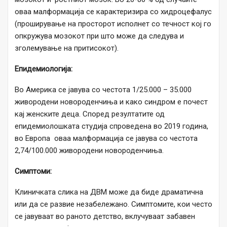
оваа малформација се карактеризира со хидроцефалус
(проширување на просторот исполнет со течност кој го
опкружува мозокот при што може да следува и
зголемување на притисокот).
Епидемиологија:
Во Америка се јавува со честота 1/25.000 – 35.000
живородени новороденчиња и како синдром е почест
кај женските деца. Според резултатите од
епидемиолошката студија спроведена во 2019 година,
во Европа оваа малформација се јавува со честота
2,74/100.000 живородени новороденчиња.
Симптоми:
Клиничката слика на ДВМ може да биде драматична
или да се развие незабележано. Симптомите, кои често
се јавуваат во раното детство, вклучуваат забавен