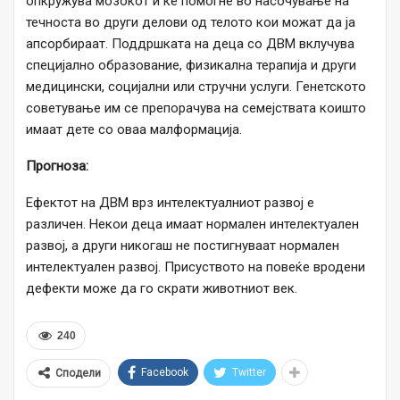
опкружува мозокот и ќе помогне во насочување на
течноста во други делови од телото кои можат да ја
апсорбираат. Поддршката на деца со ДВМ вклучува
специјално образование, физикална терапија и други
медицински, социјални или стручни услуги. Генетското
советување им се препорачува на семејствата коишто
имаат дете со оваа малформација.
Прогноза:
Ефектот на ДВМ врз интелектуалниот развој е
различен. Некои деца имаат нормален интелектуален
развој, а други никогаш не постигнуваат нормален
интелектуален развој. Присуството на повеќе вродени
дефекти може да го скрати животниот век.
240
Facebook
Twitter
Сподели