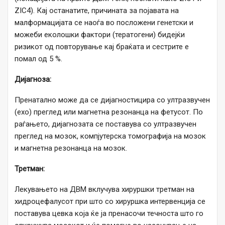
ZIC4). Кај останатите, причината за појавата на
малформацијата се наоѓа во посложени генетски и
можеби еколошки фактори (тератогени) бидејќи
ризикот од повторување кај браќата и сестрите е
помал од 5 %.
Дијагноза:
Пренатално може да се дијагностицира со ултразвучен
(ехо) преглед или магнетна резонанца на фетусот. По
раѓањето, дијагнозата се поставува со ултразвучен
преглед на мозок, компјутерска томографија на мозок
и магнетна резонанца на мозок.
Третман:
Лекувањето на ДВМ вклучува хируршки третман на
хидроцефалусот при што со хируршка интервенција се
поставува цевка која ќе ја пренасочи течноста што го