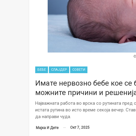
Ф
БЕБЕ
СЛАЈДЕР
СОВЕТИ
Имате нервозно бебе кое се 
можните причини и решениј
Најважната работа во врска со рутината пред 
истата рутина во исто време секоја вечер. Ст
да направи чуда.
Окт 7, 2025
Мајка И Дете