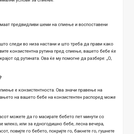
имаат предвидливи шеми на спиење и воспоставени
 што следи во низа настани и што треба да прави како
авите конзистентна рутина пред спиење, вашето бебе ќе
рајот од рутината. Ова ќе му помогне да разбере: „О,
?
спиење е конзистентноста. Ова значи правење на
авањето на вашето бебе на конзистентен распоред може
часот можете да го масирате бебето пет минути со
ише млеко, или за едногодишно бебе, лесна вечера,
от, повијте го бебето, покријте го, бакнете го, гушнете