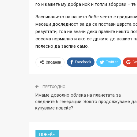
го и кажете му добра ноќ и топли зборови – те 
Заспивањето на вашето бебе често е предизви
месеци доследност за да се постави цврста ос
резултати, тоа не значи дека правите нешто по
сосема нормално и ако се држите до вашиот пл
полесно да заспие само.
Facebook
Twitter
Go
Сподели
ПРЕТХОДНО
Имаме доволно облека на планетата за
следните 6 генерации: Зошто продолжуваме да
купуваме повеќе?
ПОВЕЌЕ