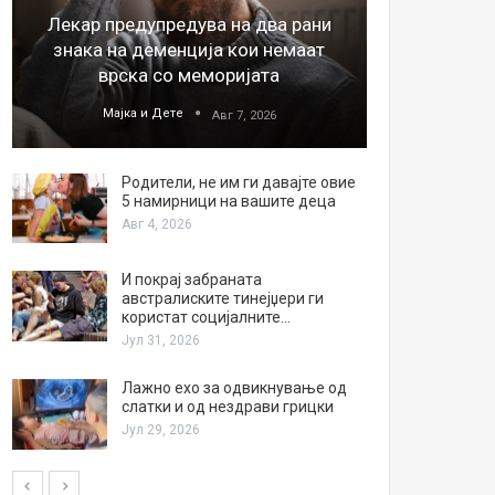
Лекар предупредува на два рани
26
знака на деменција кои немаат
благода
врска со меморијата
Мајка и Дете
М
Авг 7, 2026
Родители, не им ги давајте овие
5 намирници на вашите деца
Авг 4, 2026
И покрај забраната
австралиските тинејџери ги
користат социјалните…
Јул 31, 2026
Лажно ехо за одвикнување од
слатки и од нездрави грицки
Јул 29, 2026