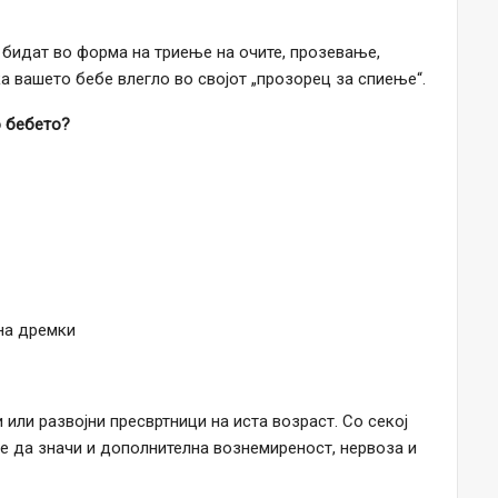
 бидат во форма на триење на очите, прозевање,
а вашето бебе влегло во својот „прозорец за спиење“.
 бебето?
 на дремки
или развојни пресвртници на иста возраст. Со секој
же да значи и дополнителна вознемиреност, нервоза и