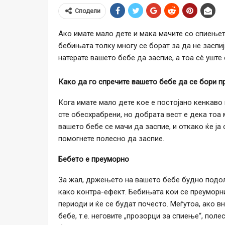
Сподели
Ако имате мало дете и мака мачите со спиењет
бебињата толку многу се борат за да не заспија
натерате вашето бебе да заспие, а тоа сè уште 
Како да го спречите вашето бебе да се бори п
Кога имате мало дете кое е постојано кенкаво
сте обесхрабрени, но добрата вест е дека тоа
вашето бебе се мачи да заспие, и откако ќе ја
помогнете полесно да заспие.
Бебето е преуморно
За жал, држењето на вашето бебе будно подол
како контра-ефект. Бебињата кои се преуморни
периоди и ќе се будат почесто. Меѓутоа, ако в
бебе, т.е. неговите „прозорци за спиење“, пол