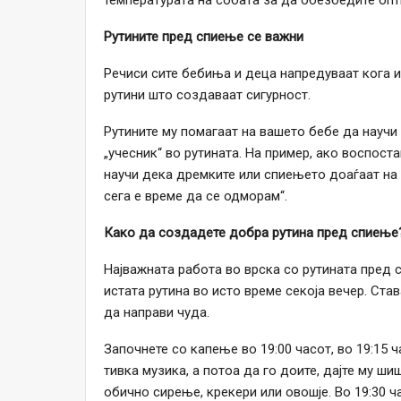
Рутините пред спиење се важни
Речиси сите бебиња и деца напредуваат кога 
рутини што создаваат сигурност.
Рутините му помагаат на вашето бебе да научи
„учесник“ во рутината. На пример, ако воспост
научи дека дремките или спиењето доаѓаат на к
сега е време да се одморам“.
Како да создадете добра рутина пред спиење
Најважната работа во врска со рутината пред 
истата рутина во исто време секоја вечер. Ст
да направи чуда.
Започнете со капење во 19:00 часот, во 19:15 
тивка музика, а потоа да го доите, дајте му ш
обично сирење, крекери или овошје. Во 19:30 час