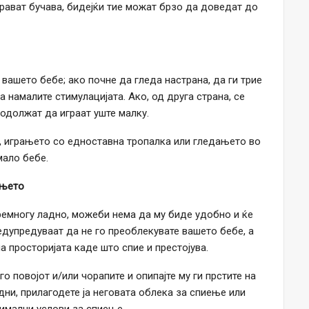
прават бучава, бидејќи тие можат брзо да доведат до
вашето бебе; ако почне да гледа настрана, да ги трие
ја намалите стимулацијата. Ако, од друга страна, се
родолжат да играат уште малку.
, играњето со едноставна тропалка или гледањето во
мало бебе.
ењето
ремногу ладно, можеби нема да му биде удобно и ќе
едупредуваат да не го преоблекувате вашето бебе, а
а просторијата каде што спие и престојува.
о повојот и/или чорапите и опипајте му ги прстите на
дни, прилагодете ја неговата облека за спиење или
имални услови за спиење.