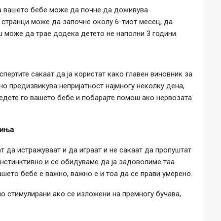
а вашето бебе може да почне да доживува
 странци може да започне околу 6-тиот месец, да
ш може да трае додека детето не наполни 3 години.
пертите сакаат да ја користат како главен виновник за
о предизвикува непријатност најмногу неколку дена,
едете го вашето бебе и побарајте помош ако нервозата
биња
т да истражуваат и да играат и не сакаат да пропуштат
инстинктивно и се обидуваме да ја задоволиме таа
шето бебе е важно, важно е и тоа да се прави умерено.
о стимулирани ако се изложени на премногу бучава,