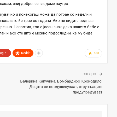
сакам, спиј добро, се гледаме наутро.
кувачко и понекогаш може да потрае со недели и
нова што ќе трае со години. Ако не видите веднаш
грешно. Напротив, тоа е јасен знак дека вашето бебе е
ан и ако сте што е можно подоследни, ќе му биде
ogle+
ReddIt
638
СЛЕДНО
Балерина Капучина, Бомбардиро Крокодило:
Децата се воодушевуваат, стручњаците
предупредуваат