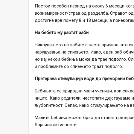
Постои посебен период на околу 6 месеци ког
вознемиреност/страв од разделба. Стравот од
достигне врв помеѓу 8 и 18 месеци, а понекога
На бебето му растат заби
Никнувањето на забите е честа причина што екс
нарушувања на спиењето. Иако, еден заб обичн
но кај некои бебиња може да трае подолго. Сл
и проблемите со спиењето траат подолго.
Претерана стимулација води до преморени бе
Бебињата се природни мали ученици, кои сакаа
ништо. Како родители, честопати дејствуваме 
љубопитност. Сепак, иако стимулирањето на ва
Малите бебиња можат брзо да станат претеран
боја или активности.