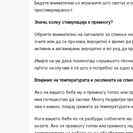
Бидете внимателни со играчките што светат и 
престимулираност.
Значи, колку стимулација е премногу?
Обрнете внимателно на сигналите за спиење на 
очите или да се прозева, веројатно е време да 
активни и ангажирани, веројатно е во ред да п
Имајте на ум дека понекогаш слушањето песна
луѓето околу нив е сè што е потребно за едно 
Влијание на температурата и околината на спи
Ако на вашето бебе му е премногу топло или п
има потешкотии да заспие. Многу педијатри пр
ова е важно, покрај грижата за температурата н
Кога вашето бебе ќе се разбуди, соблечете му г
нозете. Ако се премногу топли или премногу ла
температурата на собата за да обезбедите опт