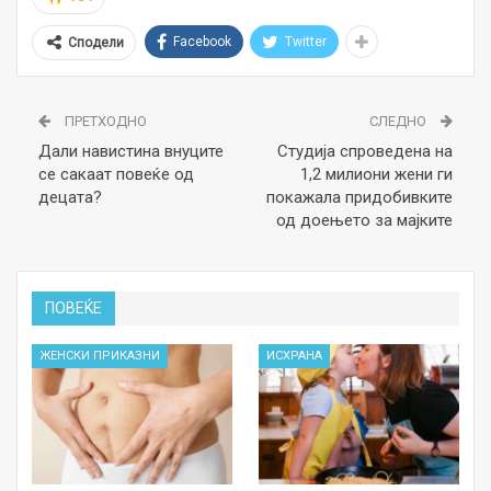
Facebook
Twitter
Сподели
ПРЕТХОДНО
СЛЕДНО
Дали навистина внуците
Студија спроведена на
се сакаат повеќе од
1,2 милиони жени ги
децата?
покажала придобивките
од доењето за мајките
ПОВЕЌЕ
ЖЕНСКИ ПРИКАЗНИ
ИСХРАНА