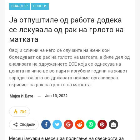
СЛАЈДЕР
СОВЕТИ
Ја отпуштиле од работа додека
се лекувала од рак на грлото на
матката
Овој и слични на него се случаите на жени кои
боледуваат од рак на грлото на матката, а биле дел од
анализата на здружението ЕСЕ која се однесува на
цената на чинење во пари и изгубени години на живот
заради тоа што во државата немаме организиран
скрининг на рак на грлото на матката
Јан 13, 2022
Мајка И Дете
754
Сподели
Месец јануари е месец за подигање на свесноста за