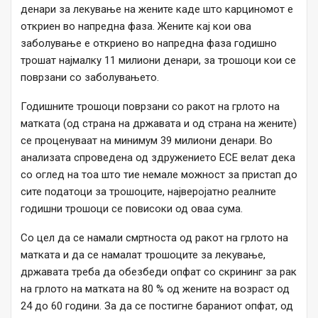
денари за лекување на жените каде што карциномот е
откриен во напредна фаза. Жените кај кои ова
заболување е откриено во напредна фаза годишно
трошат најмалку 11 милиони денари, за трошоци кои се
поврзани со заболувањето.
Годишните трошоци поврзани со ракот на грлото на
матката (од страна на државата и од страна на жените)
се проценуваат на минимум 39 милиони денари. Во
анализата спроведена од здружението ЕСЕ велат дека
со оглед на тоа што тие немале можност за пристап до
сите податоци за трошоците, најверојатно реалните
годишни трошоци се повисоки од оваа сума.
Со цел да се намали смртноста од ракот на грлото на
матката и да се намалат трошоците за лекување,
државата треба да обезбеди опфат со скрининг за рак
на грлото на матката на 80 % од жените на возраст од
24 до 60 години. За да се постигне бараниот опфат, од