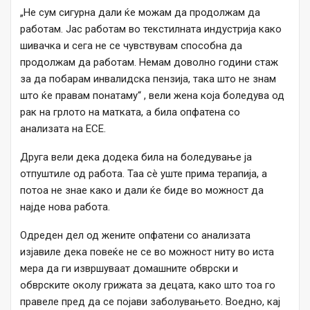
„Не сум сигурна дали ќе можам да продолжам да
работам. Јас работам во текстилната индустрија како
шивачка и сега не се чувствувам способна да
продолжам да работам. Немам доволно години стаж
за да побарам инвалидска пензија, така што не знам
што ќе правам понатаму“ , вели жена која боледува од
рак на грлото на матката, а била опфатена со
анализата на ЕСЕ.
Друга вели дека додека била на боледување ја
отпуштиле од работа. Таа сè уште прима терапија, а
потоа не знае како и дали ќе биде во можност да
најде нова работа.
Одреден дел од жените опфатени со анализата
изјавиле дека повеќе не се во можност ниту во иста
мера да ги извршуваат домашните обврски и
обврските околу грижата за децата, како што тоа го
правеле пред да се појави заболувањето. Воедно, кај