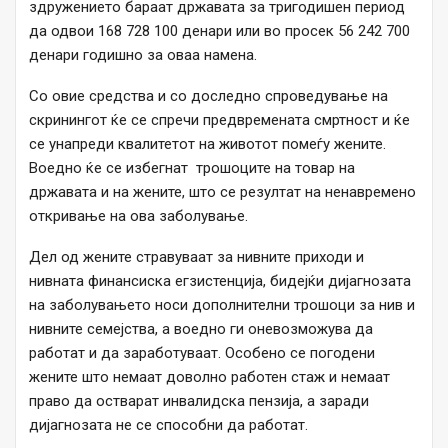
здружението бараат државата за тригодишен период
да одвои 168 728 100 денари или во просек 56 242 700
денари годишно за оваа намена.
Со овие средства и со доследно спроведување на
скринингот ќе се спречи предвремената смртност и ќе
се унапреди квалитетот на животот помеѓу жените.
Воедно ќе се избегнат трошоците на товар на
државата и на жените, што се резултат на ненавремено
откривање на ова заболување.
Дел од жените стравуваат за нивните приходи и
нивната финансиска егзистенција, бидејќи дијагнозата
на заболувањето носи дополнителни трошоци за нив и
нивните семејства, а воедно ги оневозможува да
работат и да заработуваат. Особено се погодени
жените што немаат доволно работен стаж и немаат
право да остварат инвалидска пензија, а заради
дијагнозата не се способни да работат.