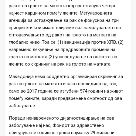
ракот на грлото на матката кој претставува четврт
најчест карцином помеѓу жените. Меѓународната
агенција за истражување за рак се фокусира на три
приоритети кои имаат влијание врз намалувањето на
оптоварувањето од ракот на грлото на матката на
глобално ниво. Тоа се: (1) вакцинација против ХПВ, (2)
навремено лекување на предраковите промени на
грлото на матката (3) унапредување на опфатот на
жените со скрининг на рак на грлото на матката.
Македонија нема соодветно организиран скрининг за
рак на грлото на матката и како последица од тоа,
само во 2017 година
се
изгубени 574 години на живот
помеѓу жените, заради предвремена смртност од ова
заболување.
Поради ненавременото дијагностицирање на ова
заболување кај нас, Фондот за здравствено
осигурување годишно троши најмалку 29 милиони