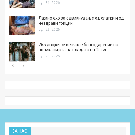
Јул 31, 2026
Лажно ехо за одвикнување од слатки и од
нездрави грицки
Јул 29, 2026
а
265 двојки се венчале благодарение на
апликацијата на владата на Токио
Јул 29, 2026
ЗА НАС