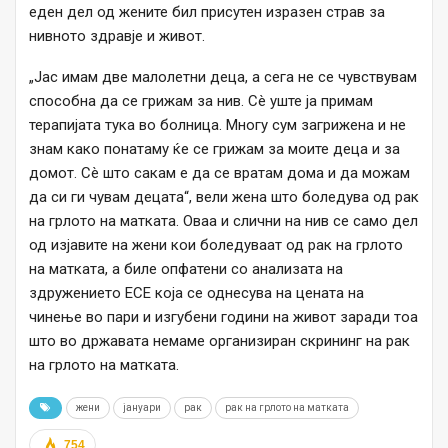
еден дел од жените бил присутен изразен страв за
нивното здравје и живот.
„Јас имам две малолетни деца, а сега не се чувствувам
способна да се грижам за нив. Сè уште ја примам
терапијата тука во болница. Многу сум загрижена и не
знам како понатаму ќе се грижам за моите деца и за
домот. Сè што сакам е да се вратам дома и да можам
да си ги чувам децата“, вели жена што боледува од рак
на грлото на матката. Оваа и слични на нив се само дел
од изјавите на жени кои боледуваат од рак на грлото
на матката, а биле опфатени со анализата на
здружението ЕСЕ која се однесува на цената на
чинење во пари и изгубени години на живот заради тоа
што во државата немаме организиран скрининг на рак
на грлото на матката.
жени
јануари
рак
рак на грлото на матката
754