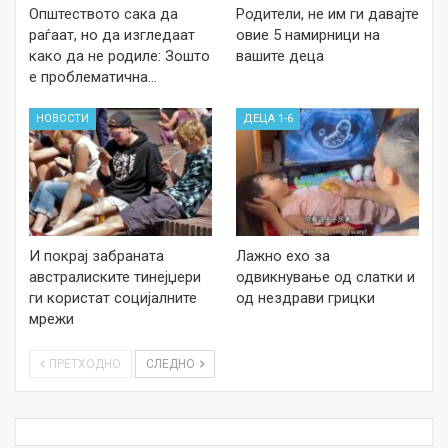
Општеството сака да
Родители, не им ги давајте
раѓаат, но да изгледаат
овие 5 намирници на
како да не родиле: Зошто
вашите деца
е проблематична…
НОВОСТИ
ДЕЦА 1-6
И покрај забраната
Лажно ехо за
австралиските тинејџери
одвикнување од слатки и
ги користат социјалните
од нездрави грицки
мрежи
ПРЕТХОДНО
СЛЕДНО