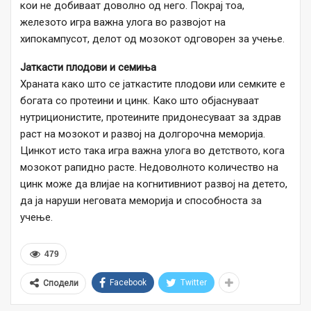
кои не добиваат доволно од него. Покрај тоа,
железото игра важна улога во развојот на
хипокампусот, делот од мозокот одговорен за учење.
Јаткасти плодови и семиња
Храната како што се јаткастите плодови или семките е
богата со протеини и цинк. Како што објаснуваат
нутриционистите, протеините придонесуваат за здрав
раст на мозокот и развој на долгорочна меморија.
Цинкот исто така игра важна улога во детството, кога
мозокот рапидно расте. Недоволното количество на
цинк може да влијае на когнитивниот развој на детето,
да ја наруши неговата меморија и способноста за
учење.
479
Facebook
Twitter
Сподели