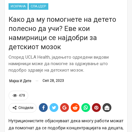
ИСХРАНА
СЛАЈДЕР
Како да му помогнете на детето
полесно да учи? Еве кои
намирници се најдобри за
детскиот мозок
Според UCLA Health, јадењето одредени видови
намирници може да помогне за одржување што
подобро здравје на детскиот мозок.
Сеп 28, 2023
Мајка И Дете
479
Сподели
Нутриционистите објаснуваат дека многу работи можат
да помогнат да се подобри концентрацијата на децата,