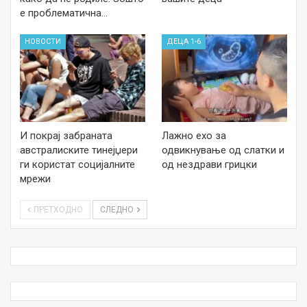
е проблематична…
НОВОСТИ
ДЕЦА 1-6
И покрај забраната
Лажно ехо за
австралиските тинејџери
одвикнување од слатки и
ги користат социјалните
од нездрави грицки
мрежи
ПРЕТХОДНО
СЛЕДНО