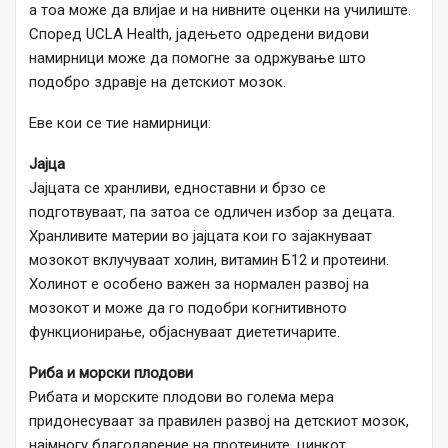
а тоа може да влијае и на нивните оценки на училиште.
Според UCLA Health, јадењето одредени видови
намирници може да помогне за одржување што
подобро здравје на детскиот мозок.
Еве кои се тие намирници:
Јајца
Јајцата се хранливи, едноставни и брзо се
подготвуваат, па затоа се одличен избор за децата.
Хранливите материи во јајцата кои го зајакнуваат
мозокот вклучуваат холин, витамин Б12 и протеини.
Холинот е особено важен за нормален развој на
мозокот и може да го подобри когнитивното
функционирање, објаснуваат диететичарите.
Риба и морски плодови
Рибата и морските плодови во голема мера
придонесуваат за правилен развој на детскиот мозок,
најмногу благодарение на протеините, цинкот,