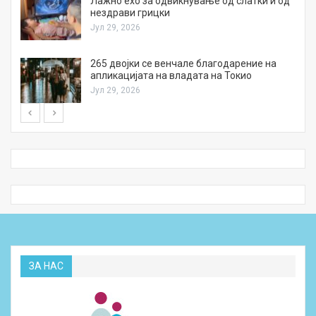
Лажно ехо за одвикнување од слатки и од
нездрави грицки
Јул 29, 2026
а
265 двојки се венчале благодарение на
апликацијата на владата на Токио
Јул 29, 2026
ЗА НАС