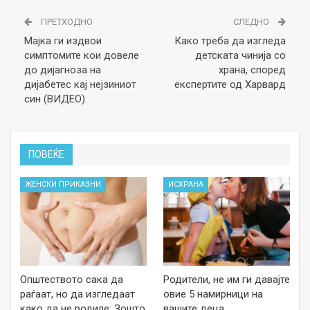
ПРЕТХОДНО
СЛЕДНО
Мајка ги издвои
Како треба да изгледа
симптомите кои довеле
детската чинија со
до дијагноза на
храна, според
дијабетес кај нејзиниот
експертите од Харвард
син (ВИДЕО)
ПОВЕЌЕ
ЖЕНСКИ ПРИКАЗНИ
ИСХРАНА
Општеството сака да
Родители, не им ги давајте
раѓаат, но да изгледаат
овие 5 намирници на
како да не родиле: Зошто
вашите деца