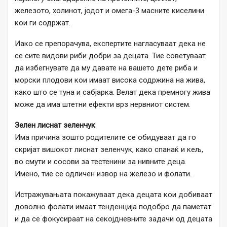
железото, холинот, јодот и омега-3 масните киселини
кои ги содржат.
Иако се препорачува, експертите нагласуваат дека не
се сите видови риби добри за децата. Тие советуваат
да избегнувате да му давате на вашето дете риба и
морски плодови кои имаат висока содржина на жива,
како што се туна и сабјарка. Велат дека премногу жива
може да има штетни ефекти врз нервниот систем.
Зелен лиснат зеленчук
Има причина зошто родителите се обидуваат да го
скријат вишокот лиснат зеленчук, како спанаќ и кељ,
во смути и сосови за тестенини за нивните деца.
Имено, тие се одличен извор на железо и фолати.
Истражувањата покажуваат дека децата кои добиваат
доволно фолати имаат тенденција подобро да паметат
и да се фокусираат на секојдневните задачи од децата