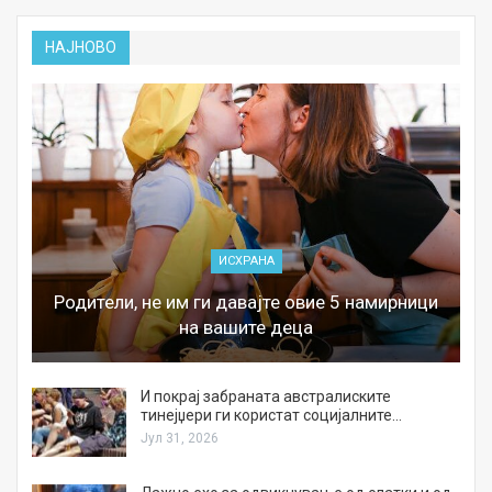
НАЈНОВО
ИСХРАНА
Родители, не им ги давајте овие 5 намирници
на вашите деца
И покрај забраната австралиските
тинејџери ги користат социјалните…
Јул 31, 2026