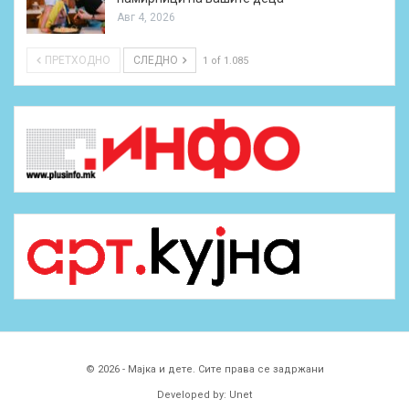
Авг 4, 2026
ПРЕТХОДНО
СЛЕДНО
1 of 1.085
© 2026 - Мајка и дете. Сите права се задржани
Developed by:
Unet