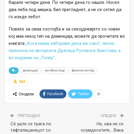
барале четири дена. По четири дена го нашле. Носел
два леба под мишка, бил прегладнет, а не се сетил да
го изеде лебот.
Повеќе за оваа состојба и за секојдневјето со човек
кој има некој тип на деменција, можете да прочитате во
книгата
„Кога мама заборави дека ме сака“, лична
приказна на авторката Драгица Русевска Христова, а
во издание на „Топер“
.
деменција
изгубено лице
физички изглед
582
Facebook
Twitter
Сподели
ПРЕТХОДНО
СЛЕДНО
Сѐ уште се трага по
Не, ова не се
тафталиџанецот со
осумдесетите… Вака