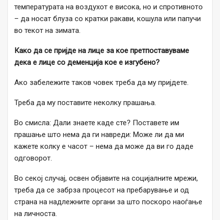
температурата на воздухот е висока, но и спротивното
– да носат блуза со кратки ракави, кошула или папучи
во текот на зимата.
Како да се пријде на лице за кое претпоставуваме
дека е лице со деменција кое е изгубено?
Ако забележите таков човек треба да му пријдете.
Треба да му поставите неколку прашања.
Во смисла: Дали знаете каде сте? Поставете им
прашање што нема да ги навреди: Може ли да ми
кажете колку е часот – нема да може да ви го даде
одговорот.
Во секој случај, освен објавите на социјалните мрежи,
треба да се забрза процесот на пребарување и од
страна на надлежните органи за што поскоро наоѓање
на личноста.