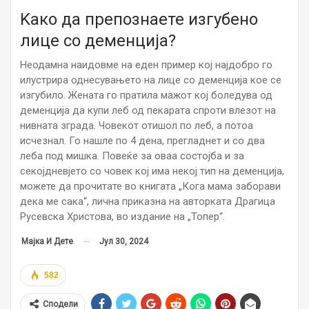
Kако да препознаете изгубено
лице со деменција?
Неодамна наидовме на еден пример кој најдобро го
илустрира однесувањето на лице со деменција кое се
изгубило. Жената го пратила мажот кој боледува од
деменција да купи леб од пекарата спроти влезот на
нивната зграда. Човекот отишол по леб, а потоа
исчезнал. Го нашле по 4 дена, прегладнет и со два
леба под мишка. Повеќе за оваа состојба и за
секојдневјето со човек кој има некој тип на деменција,
можете да прочитате во книгата „Кога мама заборави
дека ме сака“, лична приказна на авторката Драгица
Русевска Христова, во издание на „Топер“.
Јул 30, 2024
Мајка И Дете
582
Сподели