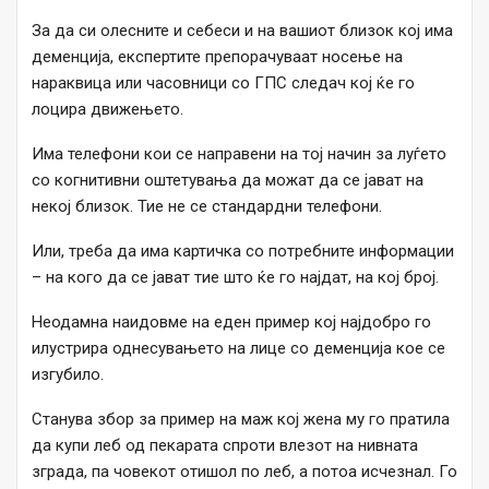
За да си олесните и себеси и на вашиот близок кој има
деменција, експертите препорачуваат носење на
нараквица или часовници со ГПС следач кој ќе го
лоцира движењето.
Има телефони кои се направени на тој начин за луѓето
со когнитивни оштетувања да можат да се јават на
некој близок. Тие не се стандардни телефони.
Или, треба да има картичка со потребните информации
– на кого да се јават тие што ќе го најдат, на кој број.
Неодамна наидовме на еден пример кој најдобро го
илустрира однесувањето на лице со деменција кое се
изгубило.
Станува збор за пример на маж кој жена му го пратила
да купи леб од пекарата спроти влезот на нивната
зграда, па човекот отишол по леб, а потоа исчезнал. Го