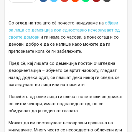
.
Со оглед на тоа што сѐ почесто наидуваме на
објави
за лица со деменција кои едноставно исчезнуваат од
своите домови
и ги нема со часови, а понекогаш и со
денови, добро е да се напише како можете да ги
препознаете кога ќе ги забележите.
Пред сѐ, кај лицата со деменција постои очигледна
дезориентација – збунето се вртат наоколу, гледаат
назад додека одат, се плашат дека некој ги следи, се
загледуваат во лица или натписи итн.
Повеќето од овие лица ги влечат нозете или се движат
со ситни чекори, имаат поднаведнат од, но се
обидуваат да ја подигнат главата.
Можат да им поставуваат неповрзани прашања на
минувачите. Многу често се несоодветно облечени или