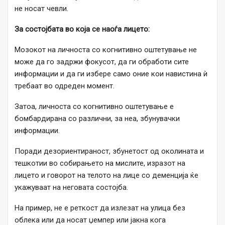
не носат чевли.
За состојбата во која се наоѓа лицето:
Мозокот на личноста со когнитивно оштетување не
може да го задржи фокусот, да ги обработи сите
информации и да ги избере само оние кои навистина ѝ
требаат во одреден момент.
Затоа, личноста со когнитивно оштетување е
бомбардирана со различни, за неа, збунувачки
информации.
Поради дезориентираност, збунетост од околината и
тешкотии во собирањето на мислите, изразот на
лицето и говорот на телото на лице со деменција ќе
укажуваат на неговата состојба.
На пример, не е реткост да излезат на улица без
облека или да носат џемпер или јакна кога