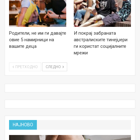
Родители, не им ги давајте
И покрај забраната
овие 5 намирници на
австралиските тинејџери
вашите деца
ги користат социјалните
мрежи
ПРЕТХОДНО
СЛЕДНО
НАЈНОВО