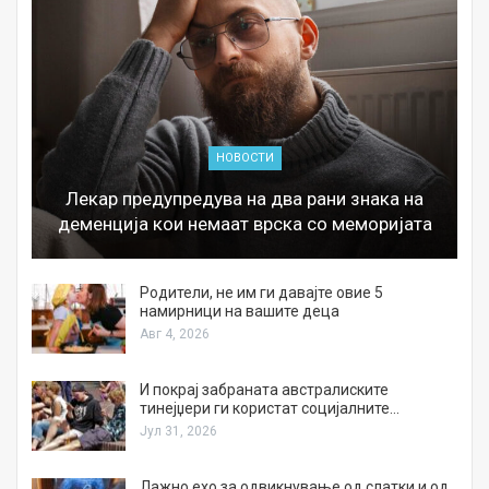
НОВОСТИ
Лекар предупредува на два рани знака на
деменција кои немаат врска со меморијата
а
Родители, не им ги давајте овие 5
намирници на вашите деца
Авг 4, 2026
И покрај забраната австралиските
тинејџери ги користат социјалните…
Јул 31, 2026
Лажно ехо за одвикнување од слатки и од