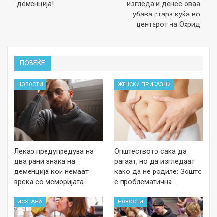
деменција!
изгледа и денес оваа
убава стара куќа во
центарот на Охрид
ПОВЕЌЕ
НОВОСТИ
ЖЕНСКИ ПРИКАЗНИ
Лекар предупредува на
Општеството сака да
два рани знака на
раѓаат, но да изгледаат
деменција кои немаат
како да не родиле: Зошто
врска со меморијата
е проблематична…
ИСХРАНА
НОВОСТИ