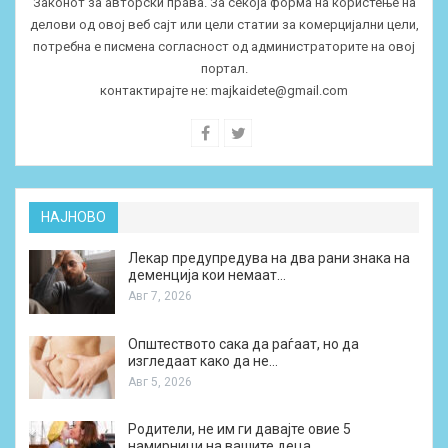
Законот за авторски права. За секоја форма на користење на
делови од овој веб сајт или цели статии за комерцијални цели,
потребна е писмена согласност од администраторите на овој
портал.
контактирајте не:
majkaidete@gmail.com
НАЈНОВО
Лекар предупредува на два рани знака на
деменција кои немаат…
Авг 7, 2026
Општеството сака да раѓаат, но да
изгледаат како да не…
Авг 5, 2026
Родители, не им ги давајте овие 5
намирници на вашите деца