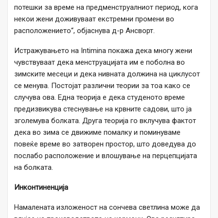
потешки за време на предменструалниот период, кога
некои жени доживуваат екстремни промени во
расположението“, објаснува д-р Ансворт.
Истражувањето на Intimina покажа дека многу жени
чувствуваат дека менструацијата им е поболна во
зимските месеци и дека нивната должина на циклусот
се менува. Постојат различни теории за тоа како се
случува ова. Една теорија е дека студеното време
предизвикува стеснување на крвните садови, што ја
зголемува болката. Друга теорија го вклучува фактот
дека во зима се движиме помалку и поминуваме
повеќе време во затворен простор, што доведува до
послабо расположение и влошување на перцепцијата
на болката.
Инконтиненција
Намалената изложеност на сончева светлина може да