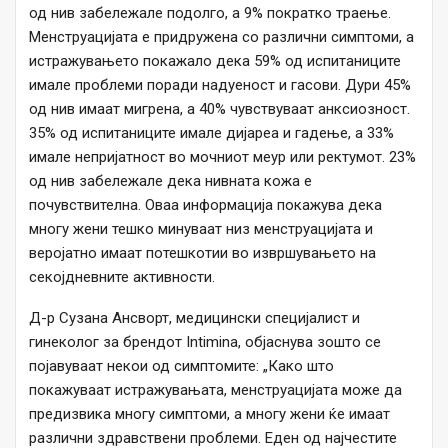
од нив забележале подолго, а 9% пократко траење.
Менструацијата е придружена со различни симптоми, а
истражувањето покажало дека 59% од испитаниците
имале проблеми поради надуеност и гасови. Дури 45%
од нив имаат мигрена, а 40% чувствуваат анксиозност.
35% од испитаниците имале дијареа и гадење, а 33%
имале непријатност во мочниот меур или ректумот. 23%
од нив забележале дека нивната кожа е
почувствителна. Оваа информација покажува дека
многу жени тешко минуваат низ менструацијата и
веројатно имаат потешкотии во извршувањето на
секојдневните активности.
Д-р Сузана Ансворт, медицински специјалист и
гинеколог за брендот Intimina, објаснува зошто се
појавуваат некои од симптомите: „Како што
покажуваат истражувањата, менструацијата може да
предизвика многу симптоми, а многу жени ќе имаат
различни здравствени проблеми. Еден од најчестите