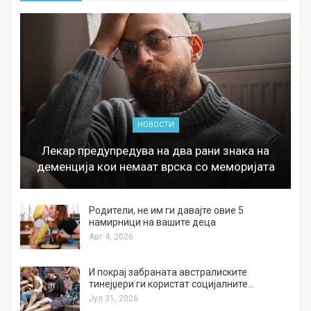
НОВОСТИ
Лекар предупредува на два рани знака на
деменција кои немаат врска со меморијата
а
Родители, не им ги давајте овие 5
намирници на вашите деца
Авг 4, 2026
И покрај забраната австралиските
тинејџери ги користат социјалните…
Јул 31, 2026