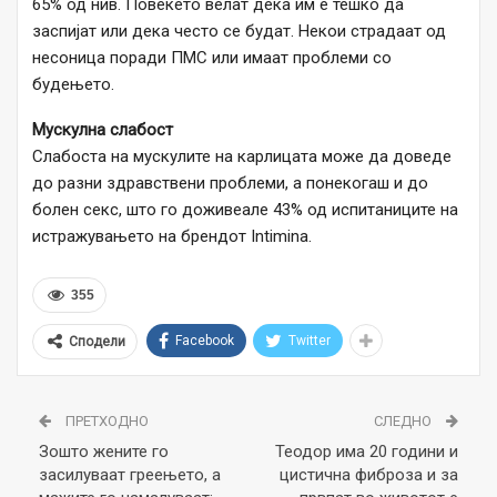
65% од нив. Повеќето велат дека им е тешко да
заспијат или дека често се будат. Некои страдаат од
несоница поради ПМС или имаат проблеми со
будењето.
Мускулна слабост
Слабоста на мускулите на карлицата може да доведе
до разни здравствени проблеми, а понекогаш и до
болен секс, што го доживеале 43% од испитаниците на
истражувањето на брендот Intimina.
355
Facebook
Twitter
Сподели
ПРЕТХОДНО
СЛЕДНО
Зошто жените го
Теодор има 20 години и
засилуваат греењето, а
цистична фиброза и за