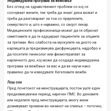
Индивидуална програма за вежбање
Без оглед на здравствениот проблем со кој се
соочуваат жените, тие треба да знаат дека можат и
треба да разговараат за тоа со пријателите,
семејството и, што е најважно, со својот лекар.
Медицинските професионалци можат да ги објаснат
симптомите и да ги едуцираат пациентите за опциите
за третман. Ако слабоста на мускулите на дното на
карлицата ја предизвикува дисфункцијата, најдобро е
да посетите гинеколог или физиотерапевт за
карличното дно, кој може да создаде индивидуална
програма за вежбање за вас и да ве научи како
правилно да ги изведувате Кегеловите вежби.
Лош сон
Пред почетокот на менструацијата, постои уште еден
предизвикувачки период, наречен ПМС. Во деновите
или неделите пред менструацијата, многу жени
доживуваат промени во начинот на спиење – поточно,