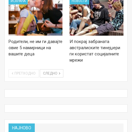
ИСХРАНА
НОВОСТИ
Родители, не им ги давајте
И покрај забраната
овие 5 намирници на
австралиските тинејџери
вашите деца
ги користат социјалните
мрежи
ПРЕТХОДНО
СЛЕДНО
НАЈНОВО