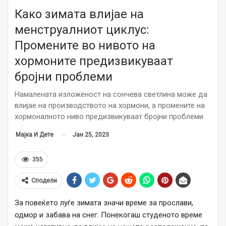
Како зимата влијае на
менструалниот циклус:
Промените во нивото на
хормоните предизвикуваат
бројни проблеми
Намалената изложеност на сончева светлина може да
влијае на производството на хормони, а промените на
хормоналното ниво предизвикуваат бројни проблеми
Јан 25, 2023
Мајка И Дете
355
Сподели
За повеќето луѓе зимата значи време за прослави,
одмор и забава на снег. Понекогаш студеното време