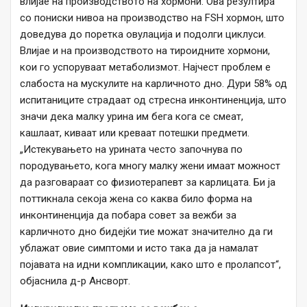
влијае на производството на хормони. Ова резултира
со пониски нивоа на производство на FSH хормон, што
доведува до поретка овулација и подолги циклуси.
Влијае и на производството на тироидните хормони,
кои го успоруваат метаболизмот. Најчест проблем е
слабоста на мускулите на карличното дно. Дури 58% од
испитаниците страдаат од стресна инконтиненција, што
значи дека малку урина им бега кога се смеат,
кашлаат, киваат или креваат потешки предмети.
„Истекувањето на урината често започнува по
породувањето, кога многу малку жени имаат можност
да разговараат со физиотерапевт за карлицата. Би ја
поттикнала секоја жена со каква било форма на
инконтиненција да побара совет за вежби за
карличното дно бидејќи тие можат значително да ги
ублажат овие симптоми и исто така да ја намалат
појавата на идни компликации, како што е пролапсот“,
објаснила д-р Ансворт.