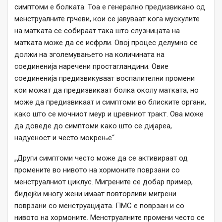
симптоми е болката. Тоа е генерално предизвикано од
менструалните грчеви, кои се јавуваат кога мускулите
на матката се собираат така што слузницата на
матката може да се исфрли. Овој процес делумно се
должи на зголемувањето на количината на
соединенија наречени простагландини. Овие
соединенија предизвикуваат воспалителни промени
кои можат да предизвикаат болка околу матката, но
може да предизвикаат и симптоми во блиските органи,
како што се мочниот меур и цревниот тракт. Ова може
да доведе до симптоми како што се дијареа,
надуеност и често мокрење“.
„Други симптоми често може да се активираат од
промените во нивото на хормоните поврзани со
менструалниот циклус. Мигрените се добар пример,
бидејќи многу жени имаат повторливи мигрени
поврзани со менструацијата. ПМС е поврзан и со
нивото на хормоните. Менструалните промени често се