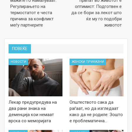
мажите го намалуваат:
првпат во животот е
Регулирањето на
оптимист: Подготвен е
термостатот е честа
да се бори за лекот што
причина за конфликт
ќе му го подобри
меѓу партнерите
животот
ПОВЕЌЕ
НОВОСТИ
ЖЕНСКИ ПРИКАЗНИ
Лекар предупредува на
Општеството сака да
два рани знака на
раѓаат, но да изгледаат
деменција кои немаат
како да не родиле: Зошто
врска со меморијата
е проблематична…