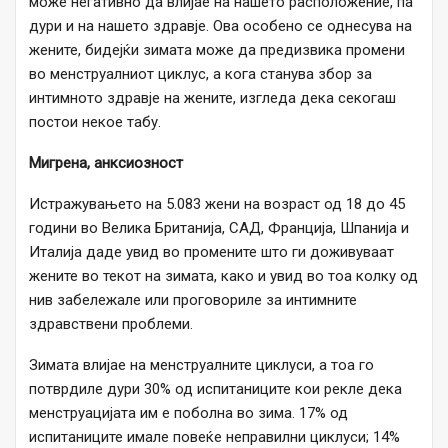
може негативно да влијае на нашето расположение, па
дури и на нашето здравје. Ова особено се однесува на
жените, бидејќи зимата може да предизвика промени
во менструалниот циклус, а кога станува збор за
интимното здравје на жените, изгледа дека секогаш
постои некое табу.
Мигрена, анксиозност
Истражувањето на 5.083 жени на возраст од 18 до 45
години во Велика Британија, САД, Франција, Шпанија и
Италија даде увид во промените што ги доживуваат
жените во текот на зимата, како и увид во тоа колку од
нив забележале или проговориле за интимните
здравствени проблеми.
Зимата влијае на менструалните циклуси, а тоа го
потврдиле дури 30% од испитаниците кои рекле дека
менструацијата им е поболна во зима. 17% од
испитаниците имале повеќе неправилни циклуси; 14%