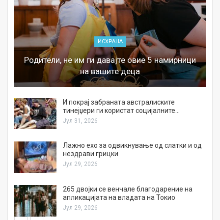
ИСХРАНА
Родители, не им ги давајте овие 5 намирници
на вашите деца
И покрај забраната австралиските
тинејџери ги користат социјалните…
Јул 31, 2026
Лажно ехо за одвикнување од слатки и од
нездрави грицки
Јул 29, 2026
а
265 двојки се венчале благодарение на
апликацијата на владата на Токио
Јул 29, 2026