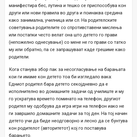
манифестира бес, лутина и тешко се приспособува кон
други или нови правила во друга и поинаква средина
како занимална, училница или сл. На родителските
советувања родителите со спротивставени мислења
или постапки често велат она што детето го прави
(непожелно однесување) со мене не го прави со татко
му или обратно, па се запрашуваат каде грешиме како
родители.
Кога станува збор пак за несогласување на барањата
кои ги имаме кон детето тоа би изгледало вака:
Едниот родител бара детето секојдневно да е
исполнително во домашните задачи од училиште и му
го ускратува времето поминато на телефон, другиот
родител му одобрува да игра игри на телефон иако не
ги завршило домашните задачи за тој ден. На тој начин
детето учи да биде неодговорно и лесно да се бунтува
кон родителот (авторитетот) кој го поставува
барањето.