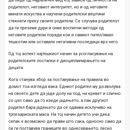
родителот, неговиот интегритет, но и од неговите
минати искуства и научени родителски вештини
стекнати преку своите родители. Се случува родителот
да ги преземе дури и оние воспитни методи од
неговите родители поради кои и самиот пател/имал
тешкотии или оставиле негативни последици врз него.
Од тој аспект најтешкиот начин за усогласување на
родителските постапки е дисциплинирањето на
децата.
Кога станува збор за поставување на правила во
домот тоа изгледа вака: Едниот родител му дозволува
на своето дете да јаде долу на под, на кревет и слично
со цел само да го изеде јадењето, а пак другиот
родител бара јадењето да се одвива исклучиво на
трпезариската маса. На тој начин детето учи дека
сепак е возможно да прави што сака, односно само да
си ги поставува границите во однесувањето, лесно