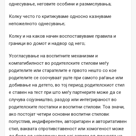
однесување, неговите особини и размислувања;
Колку често го критикуваме односно казнуваме
непожелното однесување;
Колку и на каков начин воспоставуваме правила и
граници во домот и надвор од него;
Усогласување на воспитните механизми и
компатибилност во родителските стилови меѓу
родителите или старателите е првото нешто со кое
родителите се соочуваат уште при самото раѓање или
добивање на детето, во тој период родителскиот стил
е ставен на тест при што меѓу партнерите може да се
случува сојузништво, раздор или интегрираност во
родителските постапки и воспитни стилови. Тоа значи,
ако постојат четири основни воспитни стилови:
попустлив, индиферентен, авторитарен и авторитативен
стил, ваквата спротивставеност или хомогеност може
да биде од најраличен вид кој зависи од личноста на