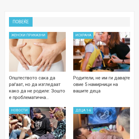
ПОВЕЌЕ
ЖЕНСКИ ПРИКАЗНИ
ИСХРАНА
Општеството сака да
Родители, не им ги давајте
раѓаат, но да изгледаат
овие 5 намирници на
како да не родиле: Зошто
вашите деца
е проблематична…
НОВОСТИ
ДЕЦА 1-6