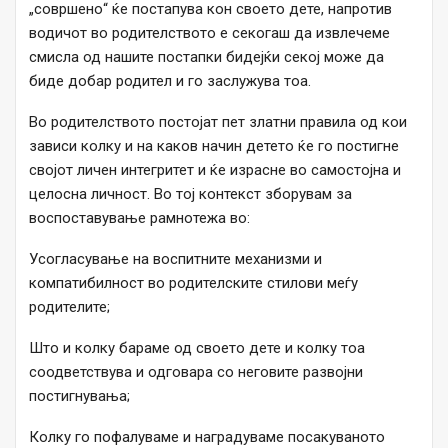
„совршено“ ќе постапува кон своето дете, напротив
водичот во родителството е секогаш да извлечеме
смисла од нашите постапки бидејќи секој може да
биде добар родител и го заслужува тоа.
Во родителството постојат пет златни правила од кои
зависи колку и на каков начин детето ќе го постигне
својот личен интегритет и ќе израсне во самостојна и
целосна личност. Во тој контекст зборувам за
воспоставување рамнотежа во:
Усогласување на воспитните механизми и
компатибилност во родителските стилови меѓу
родителите;
Што и колку бараме од своето дете и колку тоа
соодветствува и одговара со неговите развојни
постигнувања;
Колку го пофалуваме и наградуваме посакуваното