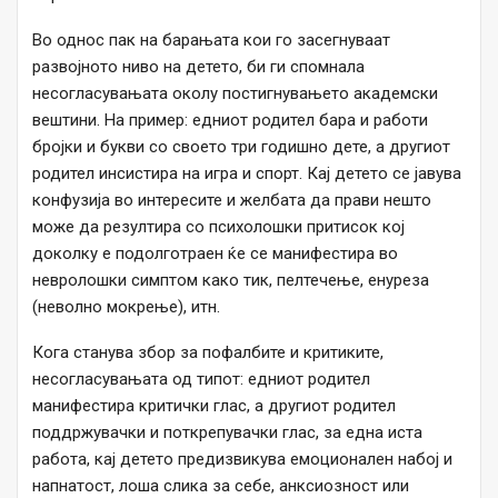
Во однос пак на барањата кои го засегнуваат
развојното ниво на детето, би ги спомнала
несогласувањата околу постигнувањето академски
вештини. На пример: едниот родител бара и работи
бројки и букви со своето три годишно дете, а другиот
родител инсистира на игра и спорт. Кај детето се јавува
конфузија во интересите и желбата да прави нешто
може да резултира со психолошки притисок кој
доколку е подолготраен ќе се манифестира во
невролошки симптом како тик, пелтечење, енуреза
(неволно мокрење), итн.
Кога станува збор за пофалбите и критиките,
несогласувањата од типот: едниот родител
манифестира критички глас, а другиот родител
поддржувачки и поткрепувачки глас, за една иста
работа, кај детето предизвикува емоционален набој и
напнатост, лоша слика за себе, анксиозност или