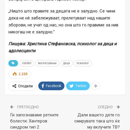
„Ништо што правите за децата не е залудно. Се чини
дека не нè забележуваат, прелетуваат над нашите
зборови, не учат од нас, но она што го правиме за нив
никогаш не е залудно.“
Пишува: Христина Стефановска, психолог за деца и
адолесценти
roditeli
воспитување
деца
психолог
1.168
Facebook
Twitter
Сподели
ПРЕТХОДНО
СЛЕДНО
Ги запознаваме ретките
Дали вашето дете го
болести: Хантеров
смирувате така што ќе
синдром тип 2
му вклучите ТВ?