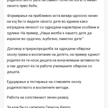
своето прво бебе;
Формирање на приближно иста визија односно начин
на кој би го виделе своето дете во иднина како
изградена личност со одредени карактерни особини и
одлики. На пример, „Наша желба е нашето дете да
израсне во срдечно, љубезно, паметно дете.“
Договор и прераспределба за одредени обврски
околу грижа и воспитание на детето, на пример едниот
родител ќе ги носи децата на вонучилишни активности
а пак другиот ќе ги работи училишните обврски со
децата;
Едуцирање и тестирање на ставовите околу
родителството и воспитните методи;
Работа на сопствениот личен развој.
За крај би го цитирала Гарисон Килор: