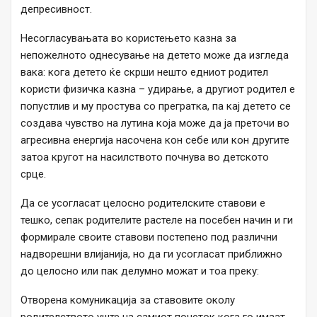
депресивност.
Несогласувањата во користењето казна за
непожелното однесување на детето може да изгледа
вака: кога детето ќе скрши нешто едниот родител
користи физичка казна – удирање, а другиот родител е
попустлив и му простува со прегратка, па кај детето се
создава чувство на лутина која може да ја преточи во
агресивна енергија насочена кон себе или кон другите
затоа кругот на насилството почнува во детското
срце.
Да се усогласат целосно родителските ставови е
тешко, сепак родителите растеле на посебен начин и ги
формирале своите ставови постепено под различни
надворешни влијанија, но да ги усогласат приближно
до целосно или пак делумно можат и тоа преку:
Отворена комуникација за ставовите околу
родителството уште на самиот почеток кога го имаат