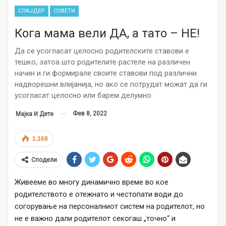
СЛАЈДЕР
СОВЕТИ
Кога мама вели ДА, а тато – НЕ!
Да се усогласат целосно родителските ставови е
тешко, затоа што родителите растеле на различен
начин и ги формирале своите ставови под различни
надворешни влијанија, но ако се потрудат можат да ги
усогласат целосно или барем делумно
Фев 8, 2022
Мајка И Дете
1.168
Сподели
Живееме во многу динамично време во кое
родителството е отежнато и честопати води до
согорување на персоналниот систем на родителот, но
не е важно дали родителот секогаш „точно“ и