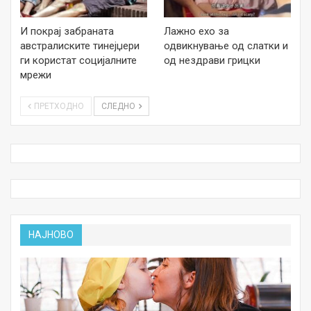
И покрај забраната
Лажно ехо за
австралиските тинејџери
одвикнување од слатки и
ги користат социјалните
од нездрави грицки
мрежи
ПРЕТХОДНО
СЛЕДНО
НАЈНОВО