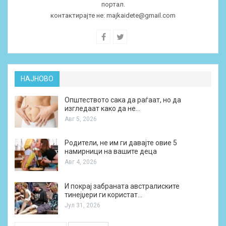
портал.
контактирајте не:
majkaidete@gmail.com
НАЈНОВО
Општеството сака да раѓаат, но да
изгледаат како да не…
Авг 5, 2026
Родители, не им ги давајте овие 5
намирници на вашите деца
Авг 4, 2026
И покрај забраната австралиските
тинејџери ги користат…
Јул 31, 2026