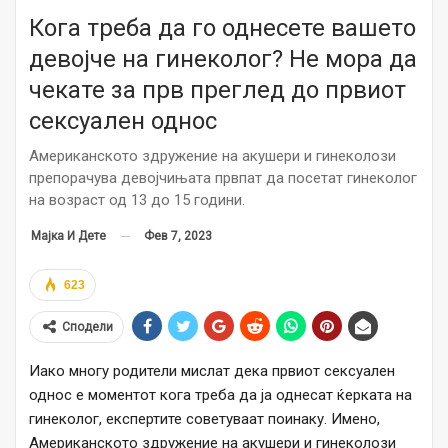
Кога треба да го однесете вашето
девојче на гинеколог? Не мора да
чекате за прв преглед до првиот
сексуален однос
Американското здружение на акушери и гинеколози
препорачува девојчињата првпат да посетат гинеколог
на возраст од 13 до 15 години.
Фев 7, 2023
Мајка И Дете
623
Сподели
Иако многу родители мислат дека првиот сексуален
однос е моментот кога треба да ја однесат ќерката на
гинеколог, експертите советуваат поинаку. Имено,
Американското здружение на акушери и гинеколози