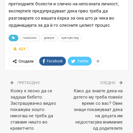
претходните болести и слично на непозната личност,
експертите предупредуваат дека прво треба да
разговарате со вашата ќерка за она што ја чека во
ординацијата за да ѝ го олесните целиот процес.
гинеколог
девојче
прв преглед
623
Facebook
Twitter
Сподели
ПРЕТХОДНО
СЛЕДНО
Колку е лесно да се
Како да знаете дека на
задуши бебето:
детето му треба повеќе
Застрашувачко видео
време со вас? Овие
покажува зошто
знаци покажуваат дека
никогаш не треба да
на децата им
ставаме ништо во
недостасува внимание
креветчето
од родителите