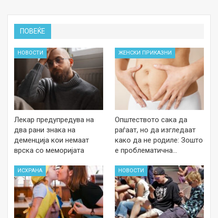
ПОВЕЌЕ
НОВОСТИ
ЖЕНСКИ ПРИКАЗНИ
Лекар предупредува на
Општеството сака да
два рани знака на
раѓаат, но да изгледаат
деменција кои немаат
како да не родиле: Зошто
врска со меморијата
е проблематична…
ИСХРАНА
НОВОСТИ