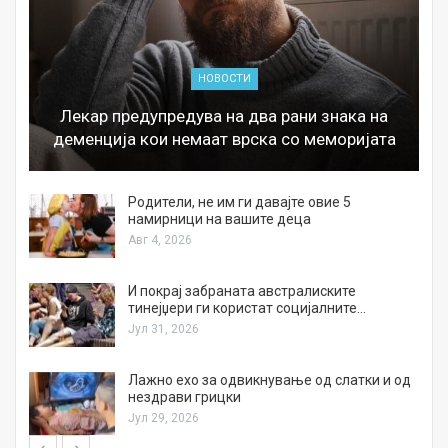
НОВОСТИ
Лекар предупредува на два рани знака на
деменција кои немаат врска со меморијата
а
Родители, не им ги давајте овие 5
намирници на вашите деца
Авг 4, 2026
И покрај забраната австралиските
тинејџери ги користат социјалните…
Јул 31, 2026
Лажно ехо за одвикнување од слатки и од
нездрави грицки
Јул 29, 2026