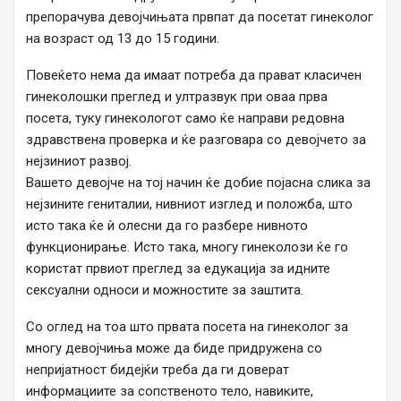
препорачува девојчињата првпат да посетат гинеколог
на возраст од 13 до 15 години.
Повеќето нема да имаат потреба да прават класичен
гинеколошки преглед и ултразвук при оваа прва
посета, туку гинекологот само ќе направи редовна
здравствена проверка и ќе разговара со девојчето за
нејзиниот развој.
Вашето девојче на тој начин ќе добие појасна слика за
нејзините гениталии, нивниот изглед и положба, што
исто така ќе ѝ олесни да го разбере нивното
функционирање. Исто така, многу гинеколози ќе го
користат првиот преглед за едукација за идните
сексуални односи и можностите за заштита.
Со оглед на тоа што првата посета на гинеколог за
многу девојчиња може да биде придружена со
непријатност бидејќи треба да ги доверат
информациите за сопственото тело, навиките,