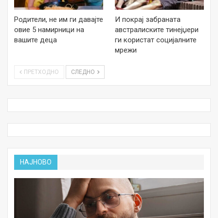
Родители, не им ги давајте
И покрај забраната
овие 5 намирници на
австралиските тинејџери
вашите деца
ги користат социјалните
мрежи
ПРЕТХОДНО
СЛЕДНО
НАЈНОВО