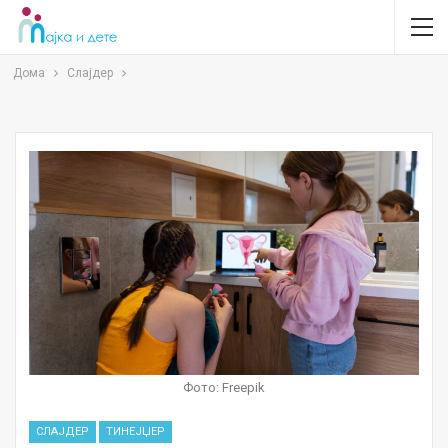
Дома
Слајдер
Фото: Freepik
СЛАЈДЕР
ТИНЕЈЏЕР