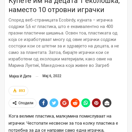
Купете им на децата 1 еколошка,
наместо 10 отровни играчки
Според веб-страницата Ecobirdy, кујната – играчка
содржи 5,6 кг пластика, што е еквивалентно на 400
празни пластични шишиња. Освен тоа, пластиката од
која се изработуваат многу од овие играчки содржи
состојки кои се штетни за и здравјето на децата, а не
само за планетата. Затоа, бирајте играчки кои се
изработени од еколошки материјали, како овие на
Марина Луетиќ, Македонка која живее во Загреб
Мај 6, 2022
Мајка И Дете
893
Сподели
Кога велиме пластика, малкумина помислуваат на
играчки. Честопати несвесни за тоа колку пластика е
потребна за да се направи само една играчка,