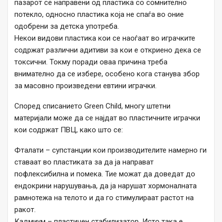
пазарот се направени од пластика со сомнително
потекло, односно пластика која не спаѓа во оние
одобрени за детска употреба.
Некои видови пластика кои се наоѓаат во играчките
содржат различни адитиви за кои е откриено дека се
токсични. Токму поради оваа причина треба
внимателно да се избере, особено кога станува збор
за масовно произведени евтини играчки.
Според списанието Green Child, многу штетни
материјали може да се најдат во пластичните играчки
кои содржат ПВЦ, како што се:
Фталати – супстанции кои производителите намерно ги
ставаат во пластиката за да ја направат
пофлексибилна и помека. Тие можат да доведат до
ендокрини нарушувања, да ја нарушат хормоналната
рамнотежа на телото и да го стимулираат растот на
ракот.
Кадмиум – пластичен стабилизатор. Исто така е