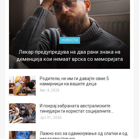
НОВОСТИ
Лекар предупредува на два рани знака на
деменција кои немаат врска со меморијата
а
Родители, не им ги давајте овие 5
намирници на вашите деца
Авг 4, 2026
И покрај забраната австралиските
тинејџери ги користат социјалните…
Јул 31, 2026
Лажно ехо за одвикнување од слатки и од
нездрави грицки