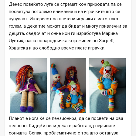
Денес повеќето луѓе се стремат кон природата па се
посветува поголемо внимание и на играчките што се
купуваат. Интересот за плетени играчки е исто така
голем, а дека тие можат да бидат и многу привлечни за
децата, сведочат и оние кои ги изработува Марина
Луетиќ, наша сонародничка која живее во Загреб,
Хрватска и во слободно време плете играчки.
Планот е кога ќе се пензионира, да се посвети на ова
целосно, бидејќи вели дека е работа од нејзините
соништа. Сепак, проблематично е тоа што останува