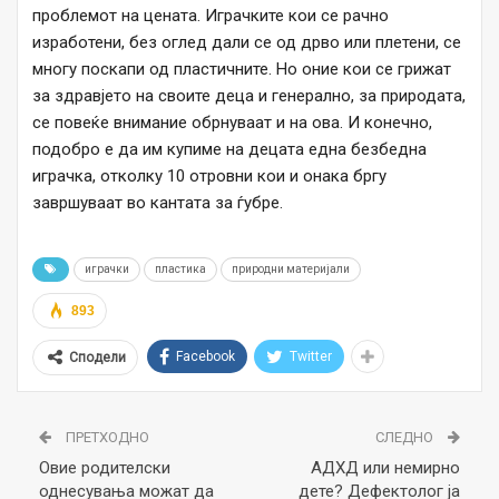
проблемот на цената. Играчките кои се рачно
изработени, без оглед дали се од дрво или плетени, се
многу поскапи од пластичните. Но оние кои се грижат
за здравјето на своите деца и генерално, за природата,
се повеќе внимание обрнуваат и на ова. И конечно,
подобро е да им купиме на децата една безбедна
играчка, отколку 10 отровни кои и онака бргу
завршуваат во кантата за ѓубре.
играчки
пластика
природни материјали
893
Facebook
Twitter
Сподели
ПРЕТХОДНО
СЛЕДНО
Овие родителски
АДХД или немирно
однесувања можат да
дете? Дефектолог ја