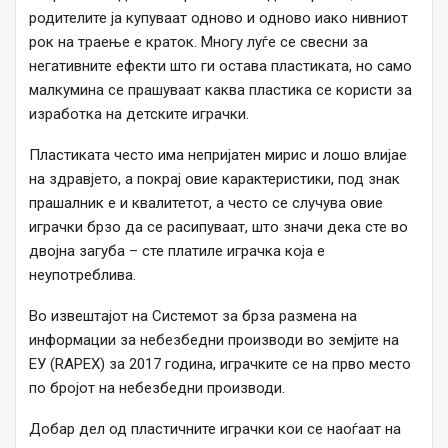
родителите ја купуваат одново и одново иако нивниот
рок на траење е краток. Многу луѓе се свесни за
негативните ефекти што ги остава пластиката, но само
малкумина се прашуваат каква пластика се користи за
изработка на детските играчки.
Пластиката често има непријатен мирис и лошо влијае
на здравјето, а покрај овие карактеристики, под знак
прашалник е и квалитетот, а често се случува овие
играчки брзо да се расипуваат, што значи дека сте во
двојна загуба – сте платиле играчка која е
неупотреблива.
Во извештајот на Системот за брза размена на
информации за небезбедни производи во земјите на
ЕУ (RAPEX) за 2017 година, играчките се на прво место
по бројот на небезбедни производи.
Добар дел од пластичните играчки кои се наоѓаат на