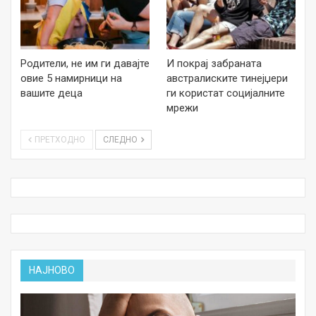
Родители, не им ги давајте
И покрај забраната
овие 5 намирници на
австралиските тинејџери
вашите деца
ги користат социјалните
мрежи
ПРЕТХОДНО
СЛЕДНО
НАЈНОВО