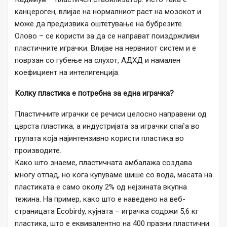
канцероген, влијае на нормалниот раст на мозокот и
може да предизвика оштетување на бубрезите.
Олово – се користи за да се направат поиздржливи
пластичните играчки. Влијае на нервниот систем и е
поврзан со губење на слухот, АДХД и намален
коефициент на интелигенција.
Колку пластика е потребна за една играчка?
Пластичните играчки се речиси целосно направени од
цврста пластика, а индустријата за играчки спаѓа во
групата која најинтензивно користи пластика во
производите.
Како што знаеме, пластичната амбалажа создава
многу отпад, но кога купуваме шише со вода, масата на
пластиката е само околу 2% од нејзината вкупна
тежина. На пример, како што е наведено на веб-
страницата Ecobirdy, кујната – играчка содржи 5,6 кг
пластика, што е еквивалентно на 400 празни пластични