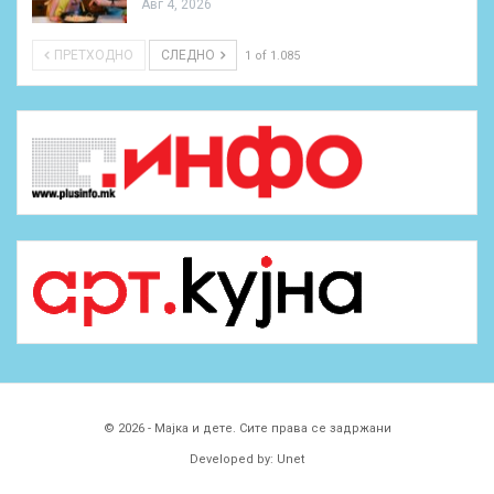
Авг 4, 2026
ПРЕТХОДНО
СЛЕДНО
1 of 1.085
© 2026 - Мајка и дете. Сите права се задржани
Developed by:
Unet