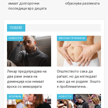
имаат долгорочни
објаснува разликата
последици врз децата
ПОВЕЌЕ
НОВОСТИ
ЖЕНСКИ ПРИКАЗНИ
Лекар предупредува на
Општеството сака да
два рани знака на
раѓаат, но да изгледаат
деменција кои немаат
како да не родиле: Зошто
врска со меморијата
е проблематична…
ИСХРАНА
НОВОСТИ