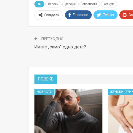
балони
девојче
опасности
хелиум
Facebook
Twitter
Go
Сподели
ПРЕТХОДНО
Имате „само“ едно дете?
ПОВЕЌЕ
НОВОСТИ
ЖЕНСКИ ПРИ