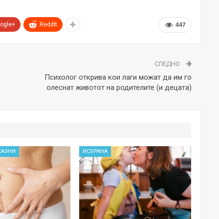
ogle+
ReddIt
447
СЛЕДНО
Психолог открива кои лаги можат да им го
олеснат животот на родителите (и децата)
КАЗНИ
ИСХРАНА