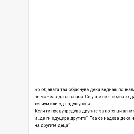
Во објавата таа објаснува дека веднаш почнал
не можело да се спаси. Сѐ уште не е познато 
хелиум или од задушување.
Кели ги предупредува другите за потенцијалнит
и „да ги едуцира другите“. Таа се надева дека
на другите деца“.