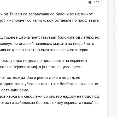
447
и од Тенеси се забавувала со балони во нејзиниот
јот 7 исполнет со хелиум, кои останале по прославата
д гушење што ја претставуваат балоните од латекс, но
хелиум се опасни“, напишала мајката на несреќното
ла потресен текст по смртта на нејзината ќерка.
о околу една недела по прославата на нејзиниот
текс. Нејзината мајка ја гледала цело време.
от со хелиум. Јас ѝ реков дека е во ред, не
 додава таа и убедена дека тој е безбеден, отишла во
о останало сама.
ајдов ќерка ми како лежи со лицето надолу на подот од
отоа го забележав балонот околу нејзината глава“, се