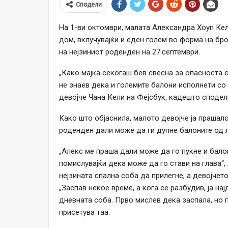
Сподели
На 1-ви октомври, малата Александра Хоуп Кел
дом, вклучувајќи и еден голем во форма на бро
на нејзиниот роденден на 27.септември.
„Како мајка секогаш бев свесна за опасноста о
не знаев дека и големите балони исполнети со 
девојче Чана Кели на Фејсбук, кадешто сподели
Како што објаснила, малото девојче ја прашал
роденден дали може да ги дупне балоните од ла
„Алекс ме праша дали може да го пукне и балон
помислувајќи дека може да го стави на глава“,
нејзината спална соба да прилегне, а девојчет
„Заспав некое време, а кога се разбудив, ја н
дневната соба. Прво мислев дека заспала, но п
присетува таа.