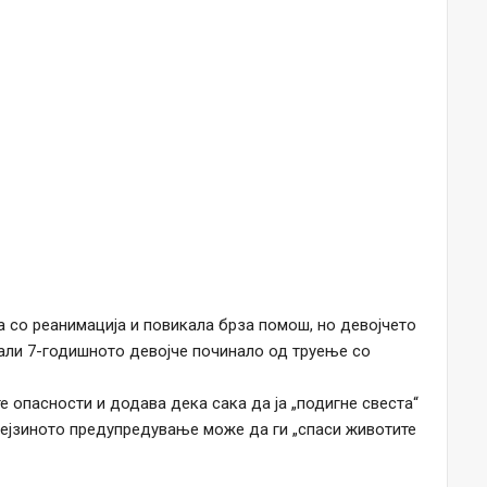
а со реанимација и повикала брза помош, но девојчето
дали 7-годишното девојче починало од труење со
е опасности и додава дека сака да ја „подигне свеста“
 нејзиното предупредување може да ги „спаси животите