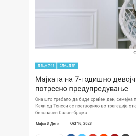
Ф
ДЕЦА 7-13
СЛАЈДЕР
Мајката на 7-годишно девојч
потресно предупредување
Она што требало да биде среќен ден, семејна
Кели од Тенеси се претворило во трагедија о
безопасен балон-бројка
Окт 16, 2023
Мајка И Дете