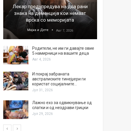
Лекар предупредува на два рани
26
знака на деменција кои немаат
благода
врска со меморијата
Мајка и Дете
М
Авг 7, 2026
Родители, не им ги давајте овие
5 намирници на вашите деца
Авг 4, 2026
И покрај забраната
австралиските тинејџери ги
користат социјалните…
Јул 31, 2026
Лажно ехо за одвикнување од
слатки и од нездрави грицки
Јул 29, 2026