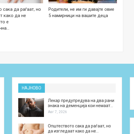
 сака да раѓаат, но
Родители, не им ги давајте овие
т како да не
5 намирници на вашите деца
то е
чна…
НАЈНОВО
Лекар предупредува на два рани
знака на деменција кои немаат…
Авг 7, 2026
Општеството сака да раѓаат, но
да изгледаат како да не…