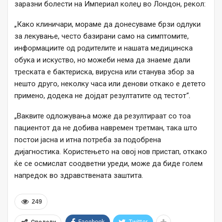
заразни болести на Империал колеџ во Лондон, рекол:
„Како клиничари, мораме да донесуваме брзи одлуки
за лекување, често базирани само на симптомите,
информациите од родителите и нашата медицинска
обука и искуство, но можеби нема да знаеме дали
треската е бактериска, вирусна или станува збор за
нешто друго, неколку часа или денови откако е детето
примено, додека не дојдат резултатите од тестот“.
„Ваквите одложувања може да резултираат со тоа
пациентот да не добива навремен третман, така што
постои јасна и итна потреба за подобрена
дијагностика. Користењето на овој нов пристап, откако
ќе се осмислат соодветни уреди, може да биде голем
напредок во здравствената заштита.
249