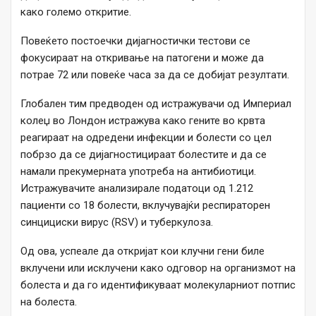
како големо откритие.
Повеќето постоечки дијагностички тестови се
фокусираат на откривање на патогени и може да
потрае 72 или повеќе часа за да се добијат резултати.
Глобален тим предводен од истражувачи од Империал
колеџ во Лондон истражува како гените во крвта
реагираат на одредени инфекции и болести со цел
побрзо да се дијагностицираат болестите и да се
намали прекумерната употреба на антибиотици.
Истражувачите анализирале податоци од 1.212
пациенти со 18 болести, вклучувајќи респираторен
синцициски вирус (RSV) и туберкулоза.
Од ова, успеале да откријат кои клучни гени биле
вклучени или исклучени како одговор на организмот на
болеста и да го идентификуваат молекуларниот потпис
на болеста.