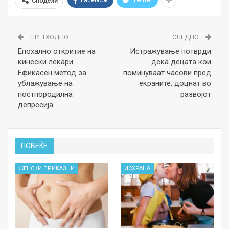
Facebook
Twitter
Сподели
ПРЕТХОДНО
СЛЕДНО
Епохално откритие на
Истражување потврди
кинески лекари:
дека децата кои
Ефикасен метод за
поминуваат часови пред
ублажување на
екраните, доцнат во
постпородилна
развојот
депресија
ПОВЕЌЕ
ЖЕНСКИ ПРИКАЗНИ
ИСХРАНА