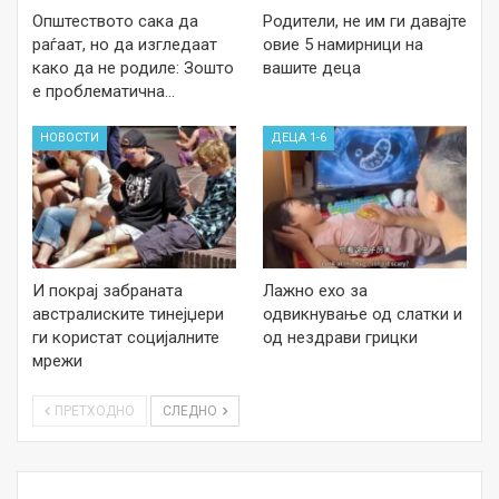
Општеството сака да
Родители, не им ги давајте
раѓаат, но да изгледаат
овие 5 намирници на
како да не родиле: Зошто
вашите деца
е проблематична…
НОВОСТИ
ДЕЦА 1-6
И покрај забраната
Лажно ехо за
австралиските тинејџери
одвикнување од слатки и
ги користат социјалните
од нездрави грицки
мрежи
ПРЕТХОДНО
СЛЕДНО