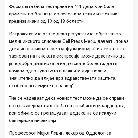
Формулата била тестирана на 411 деца кои биле
примени во болница со сепса или тешки инфекции
предизвикани од 13 од 18 болести.
Истражувачите рекле дека резултатите, објавени во
медицинското списание Cell Press Medu, даваат „доказ
дека иновативниот метод функционира“ и дека тестот
заснован на генската експресија „може драстично да
ја подобри дијагнозата на детските болести, да ги
намали одложувањата и лажните дијагнози и
значително да влијае врз здравствената заштита,
особено во земјите во развој“.
Тие се надеваат дека новиот тест може да се справи
со прекумерната употреба на антибиотици кај децата,
кои обично се препишуваат додека не се исклучи
бактериска инфекција.
Професорот Мајкл Левин, лекар од Одделот за