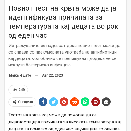
Новиот тест на крвта може да ја
идентификува причината за
температурата кај децата во рок
од еден час
Истражувачите се надеваат дека новиот тест може да
се справи со прекумерната употреба на антибиотици
кај децата, кои обично се препишуваат додека не се
исклучи бактериска инфекција.
Авг 22, 2023
Мајка И Дете
249
Сподели
Тестот на крвта кој може да помогне да се
дијагностицира причината за високата температура кај
децата за помалку од еден час, научниците го опишаа