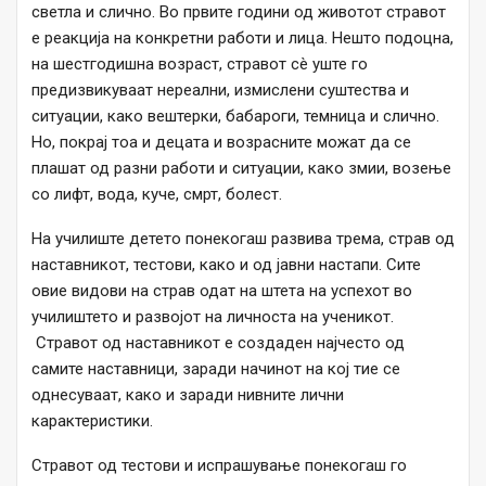
светла и слично. Во првите години од животот стравот
е реакција на конкретни работи и лица. Нешто подоцна,
на шестгодишна возраст, стравот сè уште го
предизвикуваат нереални, измислени суштества и
ситуации, како вештерки, бабароги, темница и слично.
Но, покрај тоа и децата и возрасните можат да се
плашат од разни работи и ситуации, како змии, возење
со лифт, вода, куче, смрт, болест.
На училиште детето понекогаш развива трема, страв од
наставникот, тестови, како и од јавни настапи. Сите
овие видови на страв одат на штета на успехот во
училиштето и развојот на личноста на ученикот.
Стравот од наставникот е создаден најчесто од
самите наставници, заради начинот на кој тие се
однесуваат, како и заради нивните лични
карактеристики.
Стравот од тестови и испрашување понекогаш го