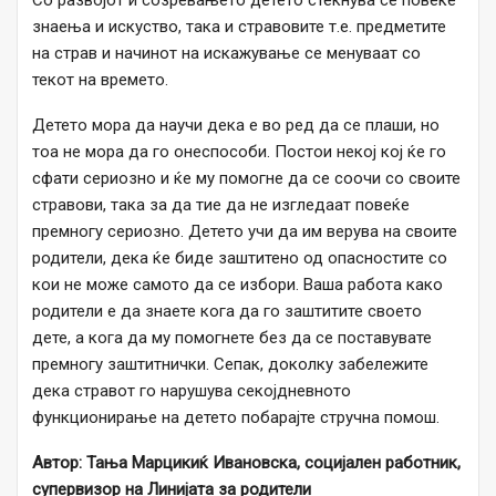
знаења и искуство, така и стравовите т.е. предметите
на страв и начинот на искажување се менуваат со
текот на времето.
Детето мора да научи дека е во ред да се плаши, но
тоа не мора да го онеспособи. Постои некој кој ќе го
сфати сериозно и ќе му помогне да се соочи со своите
стравови, така за да тие да не изгледаат повеќе
премногу сериозно. Детето учи да им верува на своите
родители, дека ќе биде заштитено од опасностите со
кои не може самото да се избори. Ваша работа како
родители е да знаете кога да го заштитите своето
дете, а кога да му помогнете без да се поставувате
премногу заштитнички. Сепак, доколку забележите
дека стравот го нарушува секојдневното
функционирање на детето побарајте стручна помош.
Автор: Тања Марцикиќ Ивановска, социјален работник,
супервизор на Линијата за родители