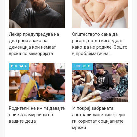
Лекар предупредува на
Општеството сака да
два рани знака на
раѓаат, но да изгледаат
деменција кои немаат
како да не родиле: Зошто
врска со меморијата
е проблематична…
ИСХРАНА
НОВОСТИ
Родители, не им ги давајте
И покрај забраната
овие 5 намирници на
австралиските тинејџери
вашите деца
ги користат социјалните
мрежи