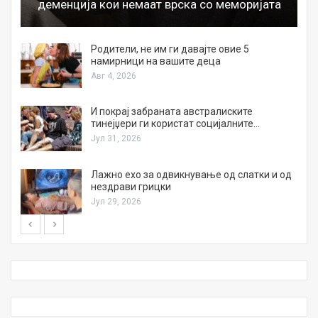
деменција кои немаат врска со меморијата
а
Родители, не им ги давајте овие 5
намирници на вашите деца
Авг 4, 2026
И покрај забраната австралиските
тинејџери ги користат социјалните…
Јул 31, 2026
Лажно ехо за одвикнување од слатки и од
нездрави грицки
Јул 29, 2026