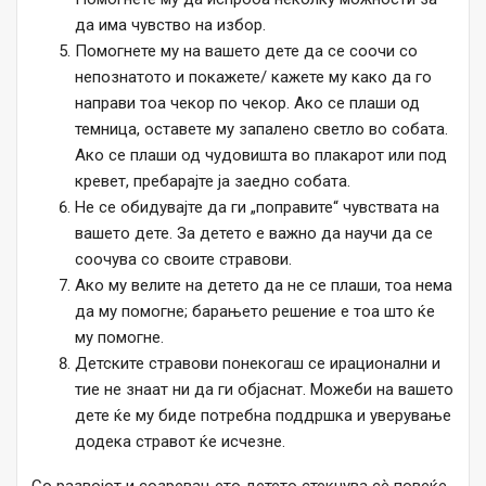
да има чувство на избор.
Помогнете му на вашето дете да се соочи со
непознатото и покажете/ кажете му како да го
направи тоа чекор по чекор. Ако се плаши од
темница, оставете му запалено светло во собата.
Ако се плаши од чудовишта во плакарот или под
кревет, пребарајте ја заедно собата.
Не се обидувајте да ги „поправите“ чувствата на
вашето дете. За детето е важно да научи да се
соочува со своите стравови.
Ако му велите на детето да не се плаши, тоа нема
да му помогне; барањето решение е тоа што ќе
му помогне.
Детските стравови понекогаш се ирационални и
тие не знаат ни да ги објаснат. Можеби на вашето
дете ќе му биде потребна поддршка и уверување
додека стравот ќе исчезне.
Со развојот и созревањето детето стекнува сè повеќе