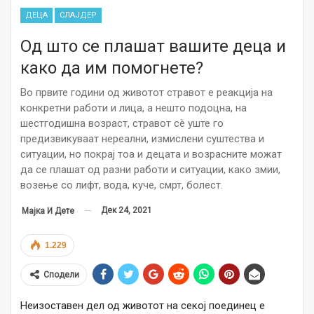
ДЕЦА
СЛАЈДЕР
Од што се плашат вашите деца и
како да им помогнете?
Во првите години од животот стравот е реакција на
конкретни работи и лица, а нешто подоцна, на
шестгодишна возраст, стравот сè уште го
предизвикуваат нереални, измислени суштества и
ситуации, но покрај тоа и децата и возрасните можат
да се плашат од разни работи и ситуации, како змии,
возење со лифт, вода, куче, смрт, болест.
Дек 24, 2021
Мајка И Дете
1.229
Сподели
Неизоставен дел од животот на секој поединец е