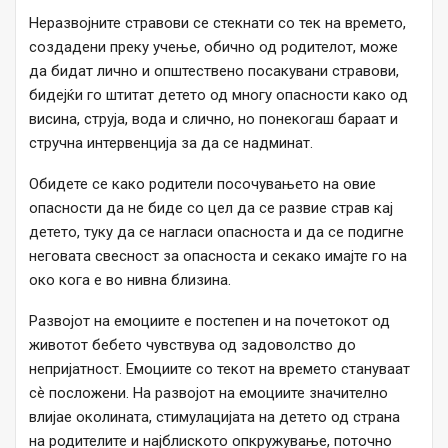
Неразвојните стравови се стекнати со тек на времето,
создадени преку учење, обично од родителот, може
да бидат лично и општествено посакувани стравови,
бидејќи го штитат детето од многу опасности како од
висина, струја, вода и слично, но понекогаш бараат и
стручна интервенција за да се надминат.
Обидете се како родители посочувањето на овие
опасности да не биде со цел да се развие страв кај
детето, туку да се нагласи опасноста и да се подигне
неговата свесност за опасноста и секако имајте го на
око кога е во нивна близина.
Развојот на емоциите е постепен и на почетокот од
животот бебето чувствува од задоволство до
непријатност. Емоциите со текот на времето стануваат
сѐ посложени. На развојот на емоциите значително
влијае околината, стимулацијата на детето од страна
на родителите и најблиското опкружување, поточно