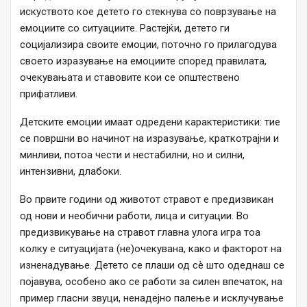
искуството кое детето го стекнува со поврзување на
емоциите со ситуациите. Растејќи, детето ги
социјализира своите емоции, поточно го прилагодува
своето изразување на емоциите според правилата,
очекувањата и ставовите кои се општествено
прифатливи.
Детските емоции имаат одредени карактеристики: тие
се површни во начинот на изразување, краткотрајни и
минливи, потоа чести и нестабилни, но и силни,
интензивни, длабоки.
Во првите години од животот стравот е предизвикан
од нови и необични работи, лица и ситуации. Во
предизвикување на стравот главна улога игра тоа
колку е ситуацијата (не)очекувана, како и факторот на
изненадување. Детето се плаши од сè што одеднаш се
појавува, особено ако се работи за силен впечаток, на
пример гласни звуци, ненадејно палење и исклучување