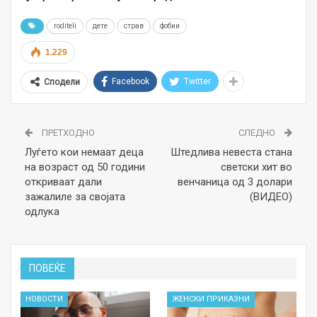
roditeli
дете
страв
фобии
1.229
Facebook
Twitter
Сподели
ПРЕТХОДНО
СЛЕДНО
Луѓето кои немаат деца
Штедлива невеста стана
на возраст од 50 години
светски хит во
откриваат дали
венчаница од 3 долари
зажалиле за својата
(ВИДЕО)
одлука
ПОВЕЌЕ
НОВОСТИ
ЖЕНСКИ ПРИКАЗНИ