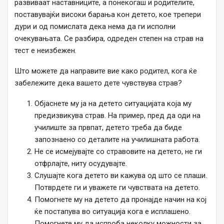
развиваат наставниците, а понекогаш и родителите,
поставувајќи високи барања кон детето, кое трепери
дури и од помислата дека нема да ги исполни
очекувањата. Се разбира, одреден степен на страв на
тест е неизбежен.
Што можете да направите вие како родител, кога ќе
забележите дека вашето дете чувствува страв?
Објаснете му ја на детето ситуацијата која му
предизвикува страв. На пример, пред да оди на
училиште за првпат, детето треба да биде
запознаено со деталите на училишната работа.
Не се исмејувајте со стравовите на детето, не ги
отфрлајте, ниту осудувајте.
Слушајте кога детето ви кажува од што се плаши.
Потврдете ги и уважете ги чувствата на детето.
Помогнете му на детето да пронајде начин на кој
ќе постапува во ситуација кога е исплашено.
Помогнете му да испроба неколку можности за