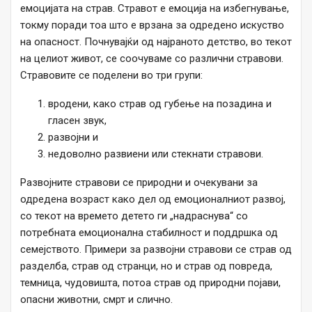
емоцијата на страв. Стравот е емоција на избегнување,
токму поради тоа што е врзана за одредено искуство
на опасност. Почнувајќи од најраното детство, во текот
на целиот живот, се соочуваме со различни стравови.
Стравовите се поделени во три групи:
вродени, како страв од губење на позадина и
гласен звук,
развојни и
недоволно развиени или стекнати стравови.
Развојните стравови се природни и очекувани за
одредена возраст како дел од емоционалниот развој,
со текот на времето детето ги „надраснува“ со
потребната емоционална стабилност и поддршка од
семејството. Примери за развојни стравови се страв од
разделба, страв од странци, но и страв од повреда,
темница, чудовишта, потоа страв од природни појави,
опасни животни, смрт и слично.