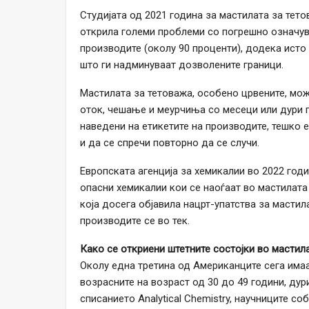
Студијата од 2021 година за мастилата за тето
открила големи проблеми со погрешно означув
производите (околу 90 проценти), додека исто
што ги надминуваат дозволените граници.
Мастилата за тетоважа, особено црвените, мо
оток, чешање и меурчиња со месеци или дури г
наведени на етикетите на производите, тешко 
и да се спречи повторно да се случи.
Европската агенција за хемикалии во 2022 год
опасни хемикалии кои се наоѓаат во мастилата 
која досега објавила нацрт-упатства за мастил
производите се во тек.
Како се откриени штетните состојки во мастил
Околу една третина од Американците сега имаа
возрасните на возраст од 30 до 49 години, дур
списанието Analytical Chemistry, научниците 