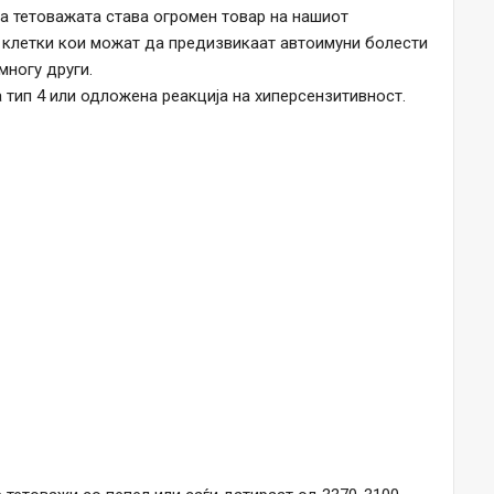
ка тетоважата става огромен товар на нашиот
 клетки кои можат да предизвикаат автоимуни болести
многу други.
 тип 4 или одложена реакција на хиперсензитивност.