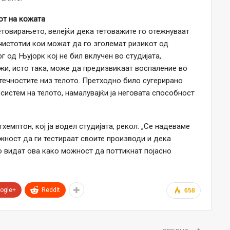
от на кожата
товирањето, велејќи дека тетоважите го отежнуваат
чистотии кои можат да го зголемат ризикот од
г од Њујорк кој не бил вклучен во студијата,
жи, исто така, може да предизвикаат воспаление во
 течностите низ телото. Претходно било сугерирано
истем на телото, намалувајќи ја неговата способност
хемптон, кој ја водел студијата, рекол: „Се надеваме
жност да ги тестираат своите производи и дека
го видат ова како можност да поттикнат појасно
ogle+
ReddIt
658