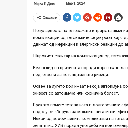
Мар 1, 2024
Мајка И Дете
Сподели
Популарноста на тетоважите и трајната шминка 
компликации од тетоважите се јавуваат кај 6 д
движат од инфекции и алергиски реакции до а
Широкиот спектар на компликации од тетоважи
Без оглед на причината поради која сакате да 
подготвени за потенцијалните ризици.
Освен за луѓето кои имаат некоја автоимуна бол
живеат со автоимуна или хронична болест.
Врската помеѓу тетоважата и долгорочните ефе
подолу се зборува за можните негативни ефект
Некои од вообичаените компликации на тетова
хепатитис, ХИВ поради употреба на контаминир