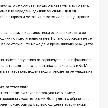
важи што се користат во Европската унија, исто така,
ање и неодредени адитиви во сличен дел од
 така открила и метални нечистотии во концентрации
же да предизвикаат алергиски реакции како што се
одини по првото нанесување. Но, ако состојките не се
е да се открие што може да ја предизвикало реакцијата
ина вовела регулатива за ограничување на илјадниците
за тетоважи, а истата постапка ја покренала и ФДА,
ата за тетоважи, додека подготовките за регулација на
ата за тетоважи?
т тетоважи, сугерира истражувањето, а меѓу
и половина имаат тетоважи. Во студијата, објавена во
собрале примероци од мастило од девет американски