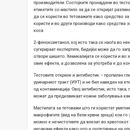
производители. Состојките пронајдени во тест
етикетите со мастило за да се откријат разлик
да се користи во тетоважите како средство за
користи и во други производи како средства за
коса.
2-феноксиетанол, кој исто така се наоѓа во н
сугерираат експертите, бидејќи може да го зап
отвори шишето. Хемикалијата се користи и во 
овие ефекти, а дозволена за употреба е до ко
Тестовите откриле и антибиотик – пропилен гл
уринарниот тракт (ИУТ) и не бил наведен на е
од контаминација. Овој антибиотик, исто така,
можат да предизвикаат кожни заболувања как
Мастилата за тетоважи што ги користат уметн
макрофагите (вид на бели крвни зрнца) кои го
можно е нечистотиите да влезат во крвотокот и
несакани ефекти како што е оштетување на орг