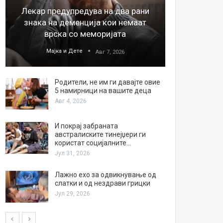
Лекар предупредува на два рани
26
знака на деменција кои немаат
благода
врска со меморијата
Мајка и Дете
М
Авг 7, 2026
Родители, не им ги давајте овие
5 намирници на вашите деца
Авг 4, 2026
И покрај забраната
австралиските тинејџери ги
користат социјалните…
Јул 31, 2026
Лажно ехо за одвикнување од
слатки и од нездрави грицки
Јул 29, 2026