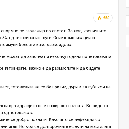
658
енормно се зголемиja во светот. За жал, хроничните
о 8% од тетовираните луѓе. Овие компликации се
втоимуни болести како саркоидоза.
те можат да започнат и неколку години по тетоважата.
се тетовирате, важно е да размислите и да бидете
ест, тетоважите не се без ризик, дури и за луѓе кои не
кти врз здравјето не е нашироко позната. Во видеото
и од тетоважата.
жите се добро познати. Како што се инфекции со
ани игли. Но кои се долгорочните ефекти на мастилата