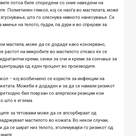
овите потоа биле споредени со оние наведени на
ите. Полиетилен гликол, кој се наоѓа во мастилата, може
 згуснување, што го олеснува нивното нанесување. Се
 миење на телото, пудри, па дури и во спрејови за
екои мастила, може да се додаде како конзерванс,
ре растот на микробите во мастилото откако ќе се
хидратантни креми, сенки за очи и креми за сончање за
нцентрација од еден процент во производите.
икол – кој вообичаено се користи за инфекции на
тикетата. Можеби е додаден и за да се намали ризикот
 претходно бил поврзан со алергиски реакции кои
о што е егзема.
иците за тетоважи може да се апсорбираат од
 задржуваат мастилото во кожата. Во некои случаи,
 да се шират низ телото, зголемувајќи го ризикот од
аните.