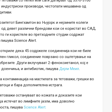
е тетоважи со пепел или саѓи датираат од 3370-3100
ни индустриски производи, честопати мешавина од
дитиви.
зитетот Бингхамтон во Њујорк и нејзините колеги
 од девет различни брендови кои се користат во САД,
то ги користеле во претходните студии содржат
пишува Science Alert.
 откриле дека 45 содржеле соединенија кои не биле
илен гликол, соединение поврзано со оштетување на
убрезите. Други вклучуваат 2-феноксиетанол, кој е
ј доенчиња, и антибиотик, пишува
Дејли Меил
.
на контаминација на мастилата за тетоважи, грешки во
атоци и бара дополнителна истрага.
 тетоважи остануваат во кожата и доказите кои
а истечат во лимфните јазли, има доволно
носта, пишува
Science Alert.