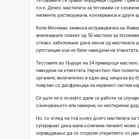
Тетоважите се прават илјадници години. Првит
п.н.е. Денес, мастилата за тетоважи се сложе
пигменти, растворувачи, конзерванси и други а
Кели Мосеман, хемиска истражувачка на Универ
анализирале повеќе од 50 мастила за тетоважи
откако забележале дека некои од мастилата ш
супстанции кои не биле наведени на етикетата, 
Тестовите во Њујорк на 54 примероци мастило
наведени на етикетата. Најчестиот бил полиет
органите, вклучително и еден вид некроза во б
поврзан со дисфункција на нервниот систем ка
Сè уште не е познато дали се работи за случај
означувањето или намерни, но неоткриени дод
Но, со оглед на тоа колку долго мастилата за
сугерираат дека мали количини пигмент може д
оправдување да се сподели откритието со јав