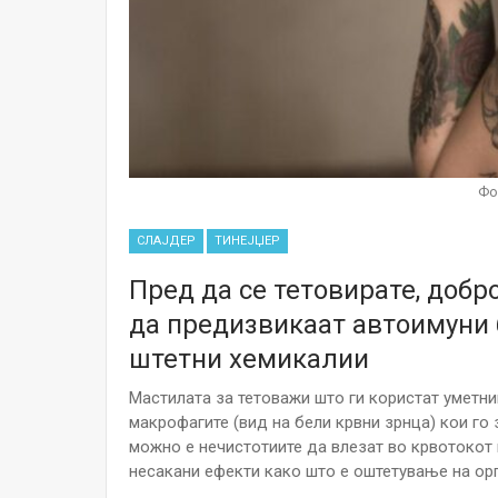
Фо
СЛАЈДЕР
ТИНЕЈЏЕР
Пред да се тетовирате, доб
да предизвикаат автоимуни 
штетни хемикалии
Мастилата за тетоважи што ги користат уметн
макрофагите (вид на бели крвни зрнца) кои го
можно е нечистотиите да влезат во крвотокот и
несакани ефекти како што е оштетување на орг