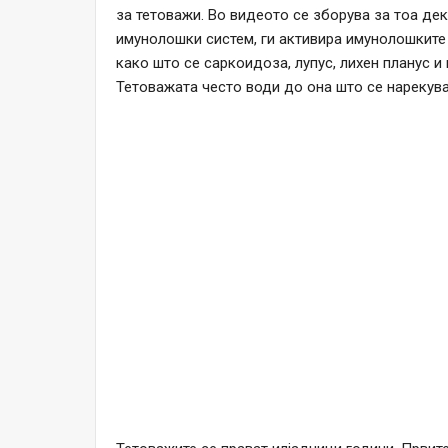
за тетоважи. Во видеото се зборува за тоа де
имунолошки систем, ги активира имунолошките
како што се саркоидоза, лупус, лихен планус и 
Тетоважата често води до она што се нарекува