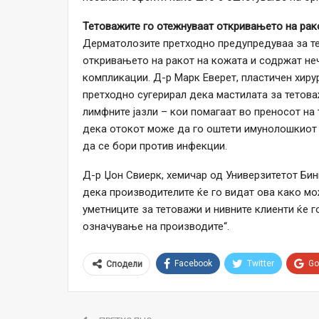
Тетоважите го отежнуваат откривањето на рак
Дерматолозите претходно предупредуваа за те
откривањето на ракот на кожата и содржат не
компликации. Д-р Марк Еверет, пластичен хирур
претходно сугерирал дека мастилата за тетова
лимфните јазли – кои помагаат во преносот на
дека отокот може да го оштети имунолошкиот с
да се бори против инфекции.
Д-р Џон Свиерк, хемичар од Универзитетот Бинг
дека производителите ќе го видат ова како мо
уметниците за тетоважи и нивните клиенти ќе 
означување на производите“.
Facebook
Twitter
Go
Сподели