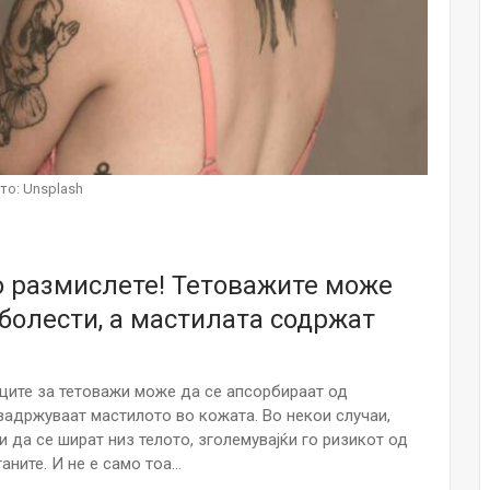
НОВОСТИ
Финците вложија милион евра во
кал, за посилен имунитет на децата
Мајка и Дете
Јул 24, 2026
Малолетниците ќе бидат офлајн
то: Unsplash
до 15-тата година: Франција
воведе…
Јул 23, 2026
ро размислете! Тетоважите може
Нов тест од крвта би можел да го
открие ризикот од Алцхајмер
болести, а мастилата содржат
многу…
Јул 22, 2026
иците за тетоважи може да се апсорбираат од
Австралијка роди четири
идентични ќерки: Чудо што се
 задржуваат мастилото во кожата. Во некои случаи,
случува еднаш на…
 да се шират низ телото, зголемувајќи го ризикот од
Јул 21, 2026
аните. И не е само тоа…