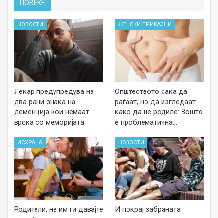
ПОВЕЌЕ
НОВОСТИ
ЖЕНСКИ ПРИКАЗНИ
Лекар предупредува на
Општеството сака да
два рани знака на
раѓаат, но да изгледаат
деменција кои немаат
како да не родиле: Зошто
врска со меморијата
е проблематична…
ИСХРАНА
НОВОСТИ
Родители, не им ги давајте
И покрај забраната