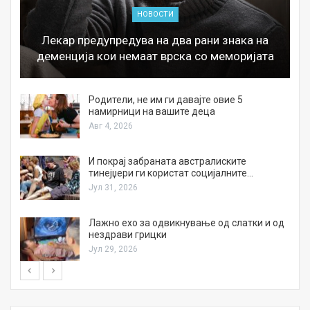
НОВОСТИ
Лекар предупредува на два рани знака на
деменција кои немаат врска со меморијата
а
Родители, не им ги давајте овие 5
намирници на вашите деца
Авг 4, 2026
И покрај забраната австралиските
тинејџери ги користат социјалните…
Јул 31, 2026
Лажно ехо за одвикнување од слатки и од
нездрави грицки
Јул 29, 2026