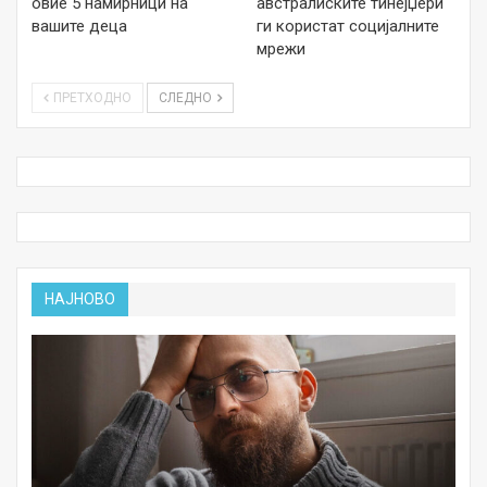
овие 5 намирници на
австралиските тинејџери
вашите деца
ги користат социјалните
мрежи
ПРЕТХОДНО
СЛЕДНО
НАЈНОВО