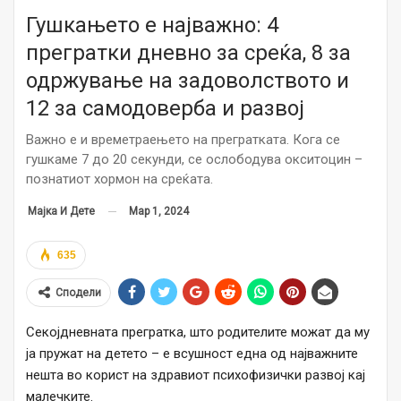
Гушкањето е најважно: 4
прегратки дневно за среќа, 8 за
одржување на задоволството и
12 за самодоверба и развој
Важно е и времетраењето на прегратката. Кога се
гушкаме 7 до 20 секунди, се ослободува окситоцин –
познатиот хормон на среќата.
Мар 1, 2024
Мајка И Дете
635
Сподели
Секојдневната прегратка, што родителите можат да му
ја пружат на детето – е всушност една од најважните
нешта во корист на здравиот психофизички развој кај
малечките.