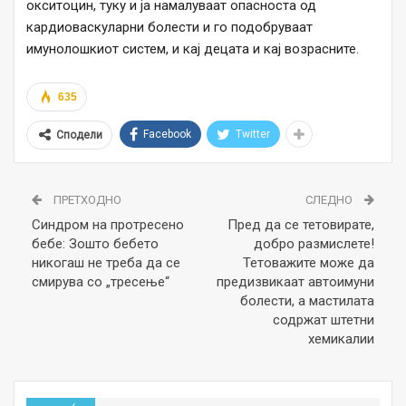
окситоцин, туку и ја намалуваат опасноста од
кардиоваскуларни болести и го подобруваат
имунолошкиот систем, и кај децата и кај возрасните.
635
Facebook
Twitter
Сподели
ПРЕТХОДНО
СЛЕДНО
Синдром на протресено
Пред да се тетовирате,
бебе: Зошто бебето
добро размислете!
никогаш не треба да се
Тетоважите може да
смирува со „тресење“
предизвикаат автоимуни
болести, а мастилата
содржат штетни
хемикалии