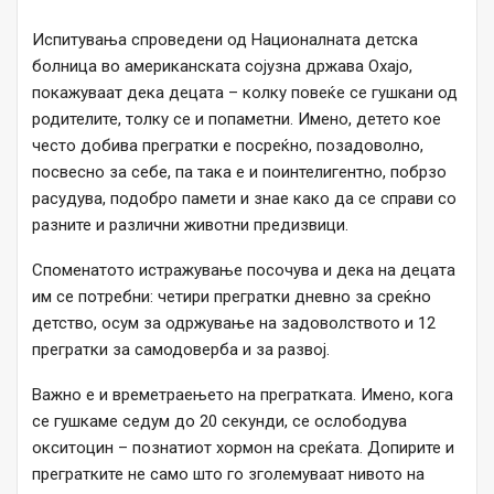
Испитувања спроведени од Националната детска
болница во американската сојузна држава Охајо,
покажуваат дека децата – колку повеќе се гушкани од
родителите, толку се и попаметни. Имено, детето кое
често добива прегратки е посреќно, позадоволно,
посвесно за себе, па така е и поинтелигентно, побрзо
расудува, подобро памети и знае како да се справи со
разните и различни животни предизвици.
Споменатото истражување посочува и дека на децата
им се потребни: четири прегратки дневно за среќно
детство, осум за одржување на задоволството и 12
прегратки за самодоверба и за развој.
Важно е и времетраењето на прегратката. Имено, кога
се гушкаме седум до 20 секунди, се ослободува
окситоцин – познатиот хормон на среќата. Допирите и
прегратките не само што го зголемуваат нивото на