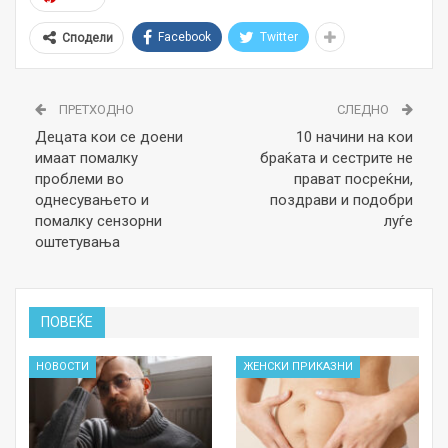
Facebook
Twitter
Сподели
ПРЕТХОДНО
СЛЕДНО
Децата кои се доени
10 начини на кои
имаат помалку
браќата и сестрите не
проблеми во
прават посреќни,
однесувањето и
поздрави и подобри
помалку сензорни
луѓе
оштетувања
ПОВЕЌЕ
НОВОСТИ
ЖЕНСКИ ПРИКАЗНИ