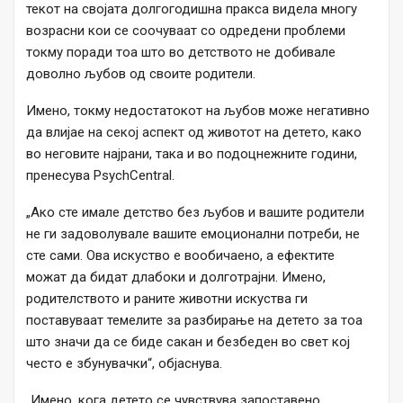
текот на својата долгогодишна пракса видела многу
возрасни кои се соочуваат со одредени проблеми
токму поради тоа што во детството не добивале
доволно љубов од своите родители.
Имено, токму недостатокот на љубов може негативно
да влијае на секој аспект од животот на детето, како
во неговите најрани, така и во подоцнежните години,
пренесува PsychCentral.
„Ако сте имале детство без љубов и вашите родители
не ги задоволувале вашите емоционални потреби, не
сте сами. Ова искуство е вообичаено, а ефектите
можат да бидат длабоки и долготрајни. Имено,
родителството и раните животни искуства ги
поставуваат темелите за разбирање на детето за тоа
што значи да се биде сакан и безбеден во свет кој
често е збунувачки“, објаснува.
„Имено, кога детето се чувствува запоставено,