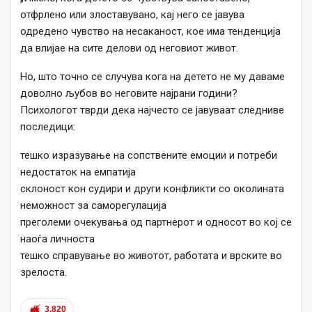
отфрлено или злоставувано, кај него се јавува
одредено чувство на несаканост, кое има тенденција
да влијае на сите делови од неговиот живот.
Но, што точно се случува кога на детето не му даваме
доволно љубов во неговите најрани години?
Психологот тврди дека најчесто се јавуваат следниве
последици:
тешко изразување на сопствените емоции и потреби
недостаток на емпатија
склоност кон судири и други конфликти со околината
неможност за саморегулација
преголеми очекувања од партнерот и односот во кој се
наоѓа личноста
тешко справување во животот, работата и врските во
зрелоста.
3.820