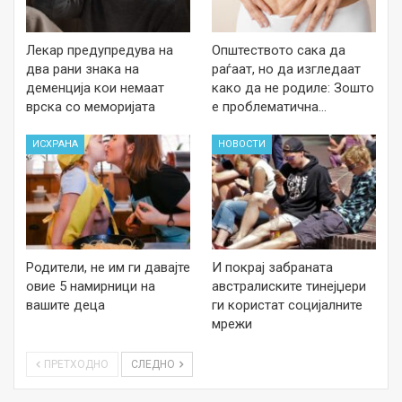
Лекар предупредува на
Општеството сака да
два рани знака на
раѓаат, но да изгледаат
деменција кои немаат
како да не родиле: Зошто
врска со меморијата
е проблематична…
ИСХРАНА
НОВОСТИ
Родители, не им ги давајте
И покрај забраната
овие 5 намирници на
австралиските тинејџери
вашите деца
ги користат социјалните
мрежи
ПРЕТХОДНО
СЛЕДНО