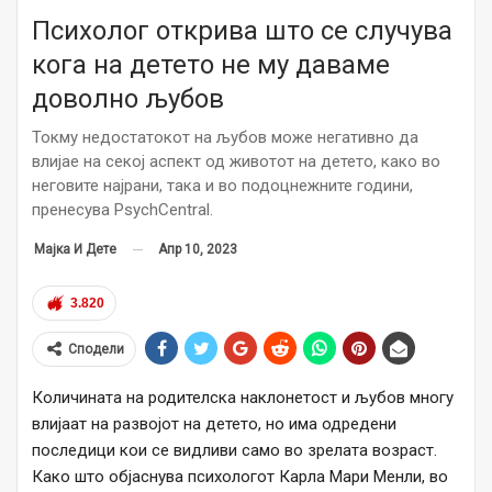
Психолог открива што се случува
кога на детето не му даваме
доволно љубов
Токму недостатокот на љубов може негативно да
влијае на секој аспект од животот на детето, како во
неговите најрани, така и во подоцнежните години,
пренесува PsychCentral.
Апр 10, 2023
Мајка И Дете
3.820
Сподели
Количината на родителска наклонетост и љубов многу
влијаат на развојот на детето, но има одредени
последици кои се видливи само во зрелата возраст.
Како што објаснува психологот Карла Мари Менли, во