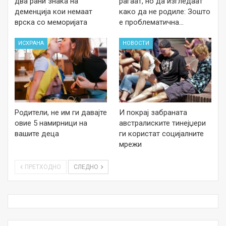
два рани знака на
раѓаат, но да изгледаат
деменција кои немаат
како да не родиле: Зошто
врска со меморијата
е проблематична…
ИСХРАНА
НОВОСТИ
Родители, не им ги давајте
И покрај забраната
овие 5 намирници на
австралиските тинејџери
вашите деца
ги користат социјалните
мрежи
ПРЕТХОДНО
СЛЕДНО