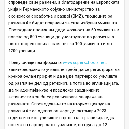
спроведе овие размени, а благодарение на Европската
унија и Германското сојузно министерство за
економска соработка и развој (BMZ), трошоците за
размена ќе бидат покриени за сите избрани училишта.
Претходниот повик им даде можност на 60 училишта и
повеќе од 800 ученици да учествуваат во размени, а
овој отворен повик е наменет за 100 училишта и до
1200 ученици.
Преку онлајн платформата
www.superschools.net
,
заинтересираното училиште треба да се регистрира, да
креира онлајн профил и да најде партнерско училиште
од различен дел од регионот, а потоа во апликацијата,
да ги идентификува и предложи заедничките
активности кои би се реализирале за време на
размената. Спроведувањето на вториот циклус на
размени ќе се одвива од март до октомври 2023
година и секое училиште партнер ќе организира една
посета на партнерското училиште, со група до 12