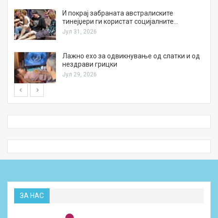
И покрај забраната австралиските
тинејџери ги користат социјалните…
Јул 31, 2026
Лажно ехо за одвикнување од слатки и од
нездрави грицки
Јул 29, 2026
ЗА НАС