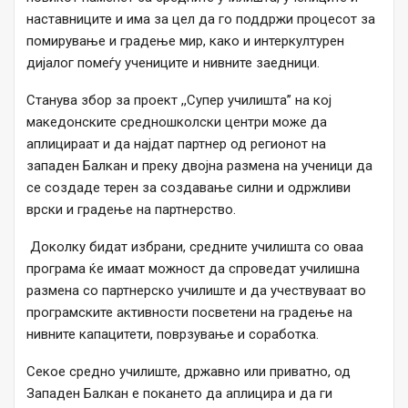
наставниците и има за цел да го поддржи процесот за
помирување и градење мир, како и интеркултурен
дијалог помеѓу учениците и нивните заедници.
Станува збор за проект ,,Супер училишта’’ на кој
македонските средношколски центри може да
аплицираат и да најдат партнер од регионот на
западен Балкан и преку двојна размена на ученици да
се создаде терен за создавање силни и одржливи
врски и градење на партнерство.
Доколку бидат избрани, средните училишта со оваа
програма ќе имаат можност да спроведат училишна
размена со партнерско училиште и да учествуваат во
програмските активности посветени на градење на
нивните капацитети, поврзување и соработка.
Секое средно училиште, државно или приватно, од
Западен Балкан е покането да аплицира и да ги