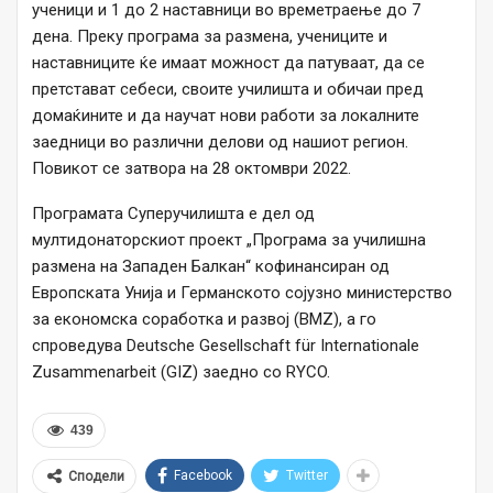
ученици и 1 до 2 наставници во времетраење до 7
дена. Преку програма за размена, учениците и
наставниците ќе имаат можност да патуваат, да се
претстават себеси, своите училишта и обичаи пред
домаќините и да научат нови работи за локалните
заедници во различни делови од нашиот регион.
Повикот се затвора на 28 октомври 2022.
Програмата Суперучилишта е дел од
мултидонаторскиот проект „Програма за училишна
размена на Западен Балкан“ кофинансиран од
Европската Унија и Германското сојузно министерство
за економска соработка и развој (BMZ), а го
спроведува Deutsche Gesellschaft für Internationale
Zusammenarbeit (GIZ) заедно со RYCO.
439
Facebook
Twitter
Сподели