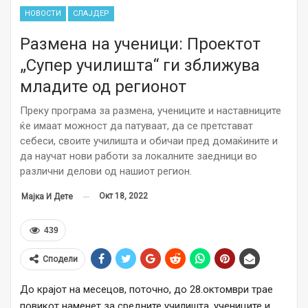
НОВОСТИ
СЛАЈДЕР
Размена на ученици: Проектот
„Супер училишта“ ги зближува
младите од регионот
Преку програма за размена, учениците и наставниците
ќе имаат можност да патуваат, да се претстават
себеси, своите училишта и обичаи пред домаќините и
да научат нови работи за локалните заедници во
различни делови од нашиот регион.
Окт 18, 2022
Мајка И Дете
439
Сподели
До крајот на месецов, поточно, до 28.октомври трае
повикот наменет за средните училишта, учениците и