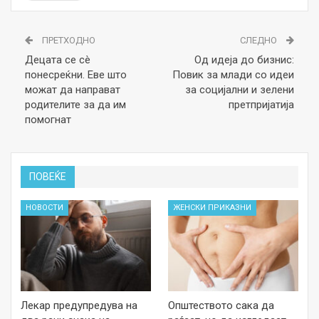
ПРЕТХОДНО
СЛЕДНО
Децата се сè
Од идеја до бизнис:
понесреќни. Еве што
Повик за млади со идеи
можат да направат
за социјални и зелени
родителите за да им
претпријатија
помогнат
ПОВЕЌЕ
НОВОСТИ
ЖЕНСКИ ПРИКАЗНИ
Лекар предупредува на
Општеството сака да