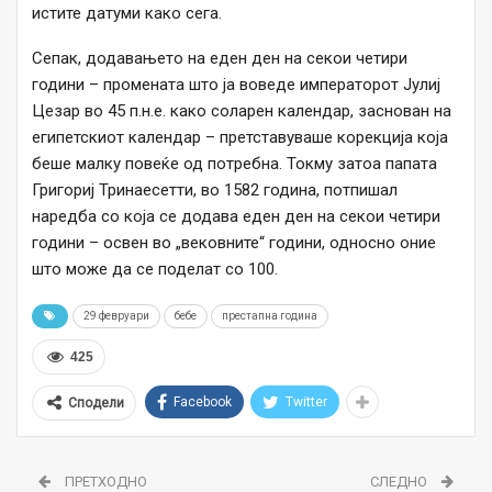
истите датуми како сега.
Сепак, додавањето на еден ден на секои четири
години – промената што ја воведе императорот Јулиј
Цезар во 45 п.н.е. како соларен календар, заснован на
египетскиот календар – претставуваше корекција која
беше малку повеќе од потребна. Токму затоа папата
Григориј Тринаесетти, во 1582 година, потпишал
наредба со која се додава еден ден на секои четири
години – освен во „вековните“ години, односно оние
што може да се поделат со 100.
29 февруари
бебе
престапна година
425
Facebook
Twitter
Сподели
ПРЕТХОДНО
СЛЕДНО