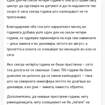
Еден ден на секои четири години е она што прави овој
циклус да одговара на датумот и да ги надомести тие
скоро 6 часа секоја година што календарот не ги
препознава.
Благодарение нба тоа што најкраткиот месец во
годината добива уште еден ден на секои четири
години, се одржува хармонијата на која сме навикнати
– дека зимата е во декември, летото во август, а
пролетта и есента се очекуваат во месеците во кои се
сега.
Ако секоја четврта година не беше престапна – сето
тоа досега ќе се сменеше. Само 700 години би биле
доволни за целосно да се смени календарот – така
што на северната хемисфера летото ќе доаѓаше во
декември, а во јуни – зимата, наместо обратно.
Дополнително, да немаше престапни години, ниту
рамноденицата, ниту солициумот не би „паѓале“ на