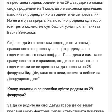
е престапна година, родените на 29 февруари го слават
својот роденден на 1 март, што е законски пропишано
како нивен роденден кога годините не се престапни.
Но не и мојата пријателка, поточно, роднина од второ
или трето колено, не сум баш сигурна, прилепчанката
Весна Велкоска.
Се јавив да ѝ го честитам роденденот и патем ја
прашав кога го прославува својот роденден во
годините кога го нема овој ден. Рече дека и самата се
прашувала како е правилно, но дека е навикната во
годините кои не се престапни, да го слави на 28
февруари бидејќи, како што вели, се смета себеси за
„февруарско дете“.
Колку навистина се посебни луѓето родени на 29
февруари?
За да се родите на овој датум треба да се земат
предвид многу фактори. Сепак, статистиката покажува