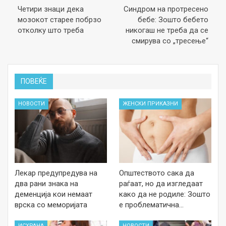
Четири знаци дека
Синдром на протресено
мозокот старее побрзо
бебе: Зошто бебето
отколку што треба
никогаш не треба да се
смирува со „тресење“
ПОВЕЌЕ
НОВОСТИ
ЖЕНСКИ ПРИКАЗНИ
Лекар предупредува на
Општеството сака да
два рани знака на
раѓаат, но да изгледаат
деменција кои немаат
како да не родиле: Зошто
врска со меморијата
е проблематична…
ИСХРАНА
НОВОСТИ