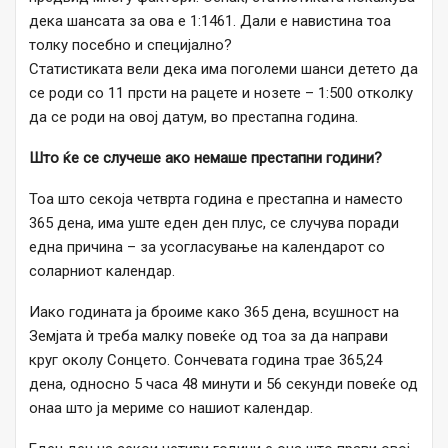
дека шансата за ова е 1:1461. Дали е навистина тоа
толку посебно и специјално?
Статистиката вели дека има поголеми шанси детето да
се роди со 11 прсти на рацете и нозете – 1:500 отколку
да се роди на овој датум, во престапна година.
Што ќе се случеше ако немаше престапни години?
Тоа што секоја четврта година е престапна и наместо
365 дена, има уште еден ден плус, се случува поради
една причина – за усогласување на календарот со
соларниот календар.
Иако годината ја броиме како 365 дена, всушност на
Земјата ѝ треба малку повеќе од тоа за да направи
круг околу Сонцето. Сончевата година трае 365,24
дена, односно 5 часа 48 минути и 56 секунди повеќе од
онаа што ја мериме со нашиот календар.