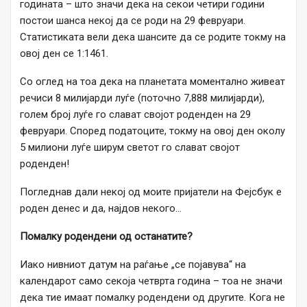
годината – што значи дека на секои четири години
постои шанса некој да се роди на 29 февруари.
Статистиката вели дека шансите да се родите токму на
овој ден се 1:1461.
Со оглед на тоа дека на планетата моментално живеат
речиси 8 милијарди луѓе (поточно 7,888 милијарди),
голем број луѓе го слават својот роденден на 29
февруари. Според податоците, токму на овој ден околу
5 милиони луѓе ширум светот го слават својот
роденден!
Погледнав дали некој од моите пријатели на Фејсбук е
роден денес и да, најдов некого…
Помалку родендени од останатите?
Иако нивниот датум на раѓање „се појавува“ на
календарот само секоја четврта година – тоа не значи
дека тие имаат помалку родендени од другите. Кога не