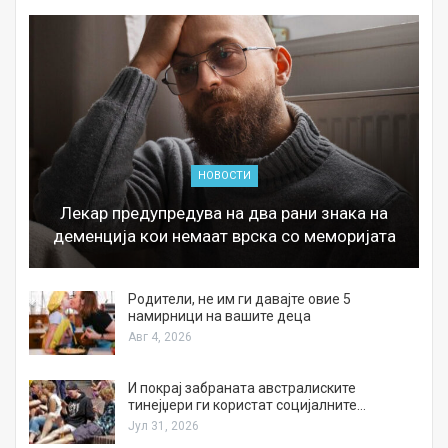
НОВОСТИ
Лекар предупредува на два рани знака на
деменција кои немаат врска со меморијата
а
Родители, не им ги давајте овие 5
намирници на вашите деца
Авг 4, 2026
И покрај забраната австралиските
тинејџери ги користат социјалните…
Јул 31, 2026