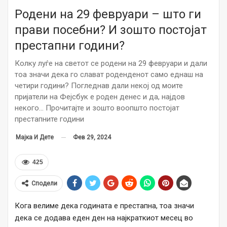
Родени на 29 февруари – што ги
прави посебни? И зошто постојат
престапни години?
Колку луѓе на светот се родени на 29 февруари и дали
тоа значи дека го слават роденденот само еднаш на
четири години? Погледнав дали некој од моите
пријатели на Фејсбук е роден денес и да, најдов
некого… Прочитајте и зошто воопшто постојат
престапните години
Фев 29, 2024
Мајка И Дете
425
Сподели
Кога велиме дека годината е престапна, тоа значи
дека се додава еден ден на најкраткиот месец во