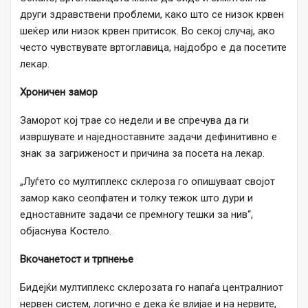
други здравствени проблеми, како што се низок крвен
шеќер или низок крвен притисок. Во секој случај, ако
често чувствувате вртоглавица, најдобро е да посетите
лекар.
Хроничен замор
Заморот кој трае со недели и ве спречува да ги
извршувате и наједноставните задачи дефинитивно е
знак за загриженост и причина за посета на лекар.
„Луѓето со мултиплекс склероза го опишуваат својот
замор како сеопфатен и толку тежок што дури и
едноставните задачи се премногу тешки за нив“,
објаснува Костело.
Вкочанетост и трпнење
Бидејќи мултиплекс склерозата го напаѓа централниот
нервен систем, логично е дека ќе влијае и на нервите,