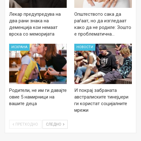
Лекар предупредува на
Општеството сака да
два рани знака на
раѓаат, но да изгледаат
деменција кои немаат
како да не родиле: Зошто
врска со меморијата
е проблематична…
ИСХРАНА
НОВОСТИ
Родители, не им ги давајте
И покрај забраната
овие 5 намирници на
австралиските тинејџери
вашите деца
ги користат социјалните
мрежи
ПРЕТХОДНО
СЛЕДНО