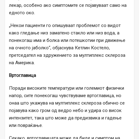
лекар, особено ако симптомите се појавуваат само на
едното око.
„Некои пациенти го опишуваат проблемот со видот
како гледање низ заматено стакло или низ вода, а
понекогаш има и болка или потешкотии при движење
на очното јаболко“, објаснува Кетлин Костело,
претседател на здружението за мултиплекс склероза
на Америка.
Вртоглавица
Поради високите температури или големиот физички
напор, сите понекогаш чувствуваме вртоглавица, но
онаа што укажува на мултиплекс склероза обично се
појавува како гром од ведро небо и удира со висок
интензитет, така што може да предизвика и гадење
или повраќање.
Секако, вртоглавицата може да биде и симптом на