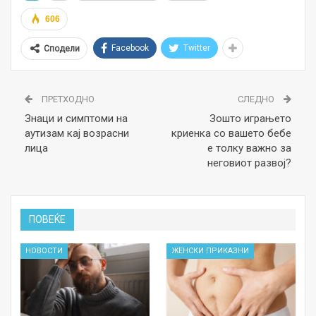
606
Facebook
Twitter
Сподели
ПРЕТХОДНО
СЛЕДНО
Знаци и симптоми на
Зошто играњето
аутизам кај возрасни
криенка со вашето бебе
лица
е толку важно за
неговиот развој?
ПОВЕЌЕ
НОВОСТИ
ЖЕНСКИ ПРИКАЗНИ