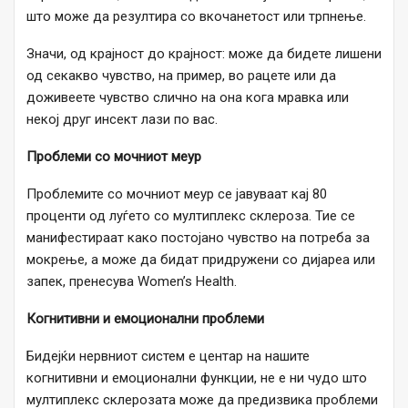
што може да резултира со вкочанетост или трпнење.
Значи, од крајност до крајност: може да бидете лишени
од секакво чувство, на пример, во рацете или да
доживеете чувство слично на она кога мравка или
некој друг инсект лази по вас.
Проблеми со мочниот меур
Проблемите со мочниот меур се јавуваат кај 80
проценти од луѓето со мултиплекс склероза. Тие се
манифестираат како постојано чувство на потреба за
мокрење, а може да бидат придружени со дијареа или
запек, пренесува Women’s Health.
Когнитивни и емоционални проблеми
Бидејќи нервниот систем е центар на нашите
когнитивни и емоционални функции, не е ни чудо што
мултиплекс склерозата може да предизвика проблеми