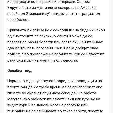
исчезнувајќи во неправилни интервали. Според
Здружението за мултиплекс склероза на Америка,
повеќе од 2 милиони луѓе ширум светот страдаат од
оваа болест.
Првичната дијагноза не е секогаш лесна бидејќи некои
од симптомите се прилично општи и може да се
поврзат со разни болести или состојби. Жените имаат
два до три пати поголеми шанси да ја добијат оваа
болест, а во продолжение прочитајте кои се најчестите
рани симптоми на мултиплекс склероза.
Ослабнат вид
Нормално е да чувствувате одредени последици и на
вашите очи да им треба време да се приспособат ако
гледате во екранот осум часа секој ден на работа.
Меѓутоа, ако забележите заматен вид или губење на
видот дури и во денови кога не работите или
генерално не се занимавате со таква работа, посетете