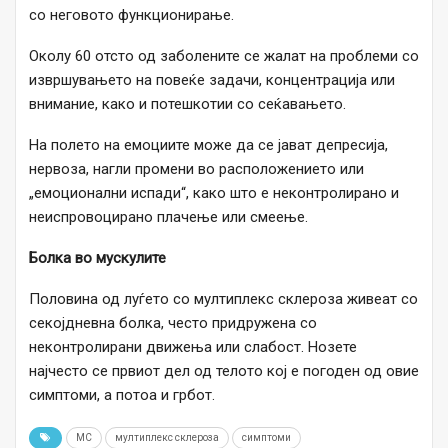
со неговото функционирање.
Околу 60 отсто од заболените се жалат на проблеми со
извршувањето на повеќе задачи, концентрација или
внимание, како и потешкотии со сеќавањето.
На полето на емоциите може да се јават депресија,
нервоза, нагли промени во расположението или
„емоционални испади“, како што е неконтролирано и
неиспровоцирано плачење или смеење.
Болка во мускулите
Половина од луѓето со мултиплекс склероза живеат со
секојдневна болка, често придружена со
неконтролирани движења или слабост. Нозете
најчесто се првиот дел од телото кој е погоден од овие
симптоми, а потоа и грбот.
МС
мултиплекс склероза
симптоми