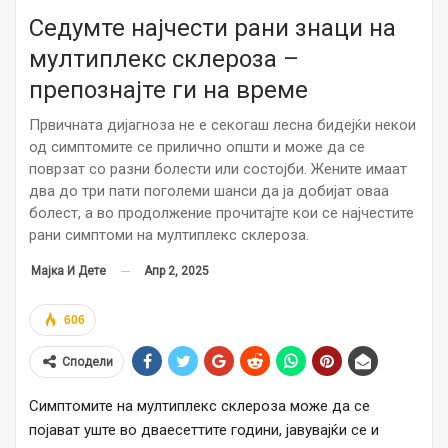
Седумте најчести рани знаци на
мултиплекс склероза –
препознајте ги на време
Првичната дијагноза не е секогаш лесна бидејќи некои
од симптомите се прилично општи и може да се
поврзат со разни болести или состојби. Жените имаат
два до три пати поголеми шанси да ја добијат оваа
болест, а во продолжение прочитајте кои се најчестите
рани симптоми на мултиплекс склероза.
Апр 2, 2025
Мајка И Дете
606
Сподели
Симптомите на мултиплекс склероза може да се
појават уште во дваесеттите години, јавувајќи се и