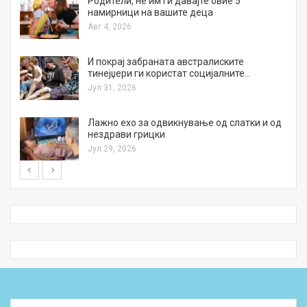
а
Родители, не им ги давајте овие 5
намирници на вашите деца
Авг 4, 2026
И покрај забраната австралиските
тинејџери ги користат социјалните…
Јул 31, 2026
Лажно ехо за одвикнување од слатки и од
нездрави грицки
Јул 29, 2026