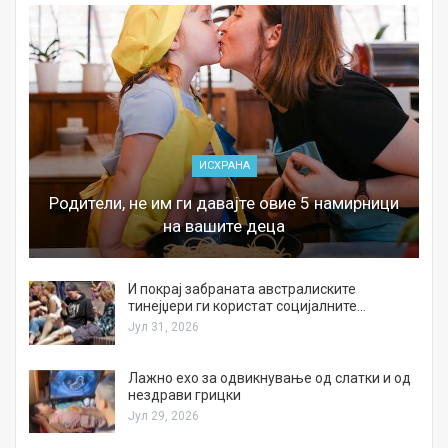
ИСХРАНА
Родители, не им ги давајте овие 5 намирници
на вашите деца
И покрај забраната австралиските
тинејџери ги користат социјалните…
Јул 31, 2026
Лажно ехо за одвикнување од слатки и од
нездрави грицки
Јул 29, 2026