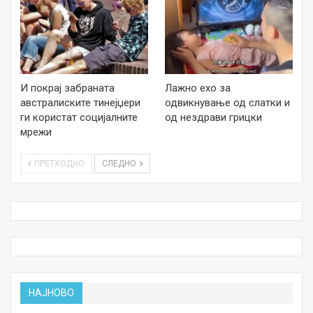
И покрај забраната
Лажно ехо за
австралиските тинејџери
одвикнување од слатки и
ги користат социјалните
од нездрави грицки
мрежи
ПРЕТХОДНО
СЛЕДНО
НАЈНОВО