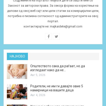
Содржините на порталот Мајка и дете се заштитени со
Законот за авторски права. За секоја форма на користење на
делови од овој веб сајт или цели статии за комерцијални цели,
потребна е писмена согласност од администраторите на овој
портал.
контактирајте не:
majkaidete@gmail.com
НАЈНОВО
Општеството сака да раѓаат, но да
изгледаат како да не…
Авг 5, 2026
Родители, не им ги давајте овие 5
намирници на вашите деца
Авг 4, 2026