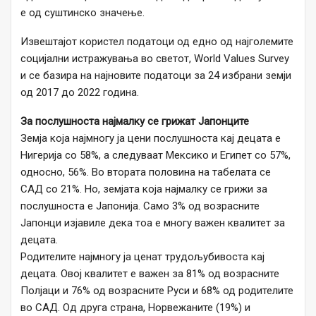
е од суштинско значење.
Извештајот користел податоци од едно од најголемите
социјални истражувања во светот, World Values Survey
и се базира на најновите податоци за 24 избрани земји
од 2017 до 2022 година.
За послушноста најмалку се грижат Јапонците
Земја која најмногу ја цени послушноста кај децата е
Нигерија со 58%, а следуваат Мексико и Египет со 57%,
односно, 56%. Во втората половина на табелата се
САД со 21%. Но, земјата која најмалку се грижи за
послушноста е Јапонија. Само 3% од возрасните
Јапонци изјавиле дека тоа е многу важен квалитет за
децата.
Родителите најмногу ја ценат трудољубивоста кај
децата. Овој квалитет е важен за 81% од возрасните
Полјаци и 76% од возрасните Руси и 68% од родителите
во САД. Од друга страна, Норвежаните (19%) и