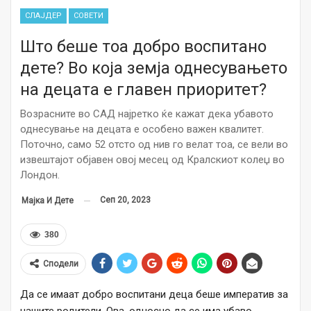
СЛАЈДЕР
СОВЕТИ
Што беше тоа добро воспитано
дете? Во која земја однесувањето
на децата е главен приоритет?
Возрасните во САД најретко ќе кажат дека убавото
однесување на децата е особено важен квалитет.
Поточно, само 52 отсто од нив го велат тоа, се вели во
извештајот објавен овој месец од Кралскиот колеџ во
Лондон.
Сеп 20, 2023
Мајка И Дете
380
Сподели
Да се имаат добро воспитани деца беше императив за