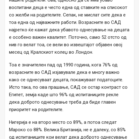
нашите родители. Ова, односно да се има убаво
воспитани деца е често една од ставките на списокот
со желби на родителите. Сепак, не мислат сите дека е
тоа една од најважните работи. Возрасните во САД
најретко ќе кажат дека убавото однесување на децата
е особено важен квалитет. Поточно, само 52 отсто од
нив го велат тоа, се вели во извештајот објавен овој
месец од Кралскиот колеџ во Лондон.
Тоа е значителен пад од 1990 година, кога 76% од
возрасните во САД изјавувале дека е многу важно
како се однесуваат децата, покажуваат податоците.
Исто така, по ова прашање, САД се остар контраст со
Египет, земја каде што 96% од испитаниците рекле
дека доброто однесување треба да биде главен
приоритет на родителите.
Нигерија е на второ место со 89%, а потоа следат
Мароко со 88%. Велика Британија, не е далеку, со 85%
од испитаниците кои велат дека доброто однесување