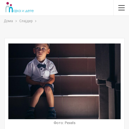
Дома
Слајдер
Фото: Pexels