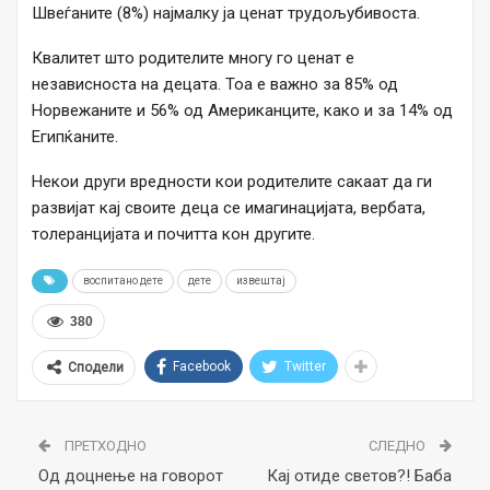
Швеѓаните (8%) најмалку ја ценат трудољубивоста.
Квалитет што родителите многу го ценат е
независноста на децата. Тоа е важно за 85% од
Норвежаните и 56% од Американците, како и за 14% од
Египќаните.
Некои други вредности кои родителите сакаат да ги
развијат кај своите деца се имагинацијата, вербата,
толеранцијата и почитта кон другите.
воспитано дете
дете
извештај
380
Facebook
Twitter
Сподели
ПРЕТХОДНО
СЛЕДНО
Од доцнење на говорот
Кај отиде светов?! Баба