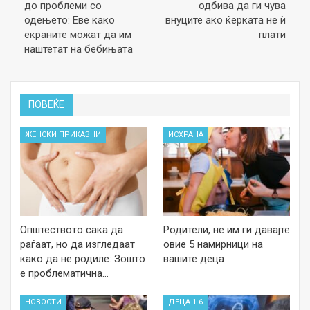
до проблеми со
одбива да ги чува
одењето: Еве како
внуците ако ќерката не ѝ
екраните можат да им
плати
наштетат на бебињата
ПОВЕЌЕ
ЖЕНСКИ ПРИКАЗНИ
ИСХРАНА
Општеството сака да
Родители, не им ги давајте
раѓаат, но да изгледаат
овие 5 намирници на
како да не родиле: Зошто
вашите деца
е проблематична…
НОВОСТИ
ДЕЦА 1-6