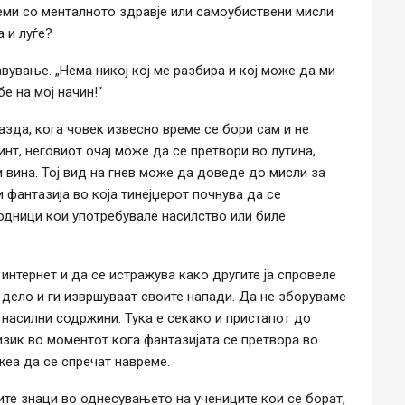
еми со менталното здравје или самоубиствени мисли
а и луѓе?
авување. „Нема никој кој ме разбира и кој може да ми
е на мој начин!“
азда, кога човек извесно време се бори сам и не
нт, неговиот очај може да се претвори во лутина,
и вина. Тој вид на гнев може да доведе до мисли за
 фантазија во која тинејџерот почнува да се
ходници кои употребувале насилство или биле
 интернет и да се истражува како другите ја спровеле
 дело и ги извршуваат своите напади. Да не зборуваме
 насилни содржини. Тука е секако и пристапот до
изик во моментот кога фантазијата се претвора во
еа да се спречат навреме.
ите знаци во однесувањето на учениците кои се борат,