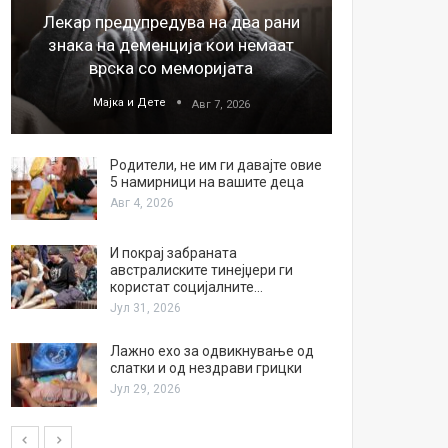
Лекар предупредува на два рани
26
знака на деменција кои немаат
благода
врска со меморијата
Мајка и Дете
М
Авг 7, 2026
Родители, не им ги давајте овие
5 намирници на вашите деца
Авг 4, 2026
И покрај забраната
австралиските тинејџери ги
користат социјалните…
Јул 31, 2026
Лажно ехо за одвикнување од
слатки и од нездрави грицки
Јул 29, 2026