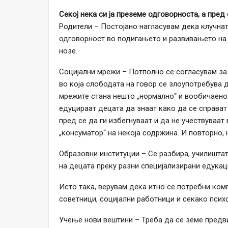
Секој нека си ја преземе одговорноста, а пред 
Родители – Постојано нагласувам дека клучната
одговорност во подигањето и развивањето на 
нозе.
Социјални мрежи – Потполно се согласувам за
во која слободата на говор се злоупотребува 
мрежите стана нешто „нормално“ и вообичаено.
едуцираат децата да знаат како да се справат
пред се да ги избегнуваат и да не учествуваат 
„консуматор“ на некоја содржина. И повторно, 
Образовни институции – Се разбира, училиштата
на децата преку разни специјализирани едукац
Исто така, верувам дека итно се потребни ком
советници, социјални работници и секако псих
Учење нови вештини – Треба да се земе предв