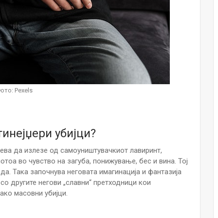
НОВОСТИ
Финците вложија милион евра во
кал, за посилен имунитет на децата
Мајка и Дете
Јул 24, 2026
Малолетниците ќе бидат офлајн
до 15-тата година: Франција
ото: Pexels
воведе…
Јул 23, 2026
Нов тест од крвта би можел да го
тинејџери убијци?
открие ризикот од Алцхајмер
многу…
пева да излезе од самоуништувачкиот лавиринт,
Јул 22, 2026
отоа во чувство на загуба, понижување, бес и вина. Тој
а. Така започнува неговата имагинација и фантазија
Австралијка роди четири
 со другите негови „славни“ претходници кои
идентични ќерки: Чудо што се
случува еднаш на…
ако масовни убијци.
Јул 21, 2026