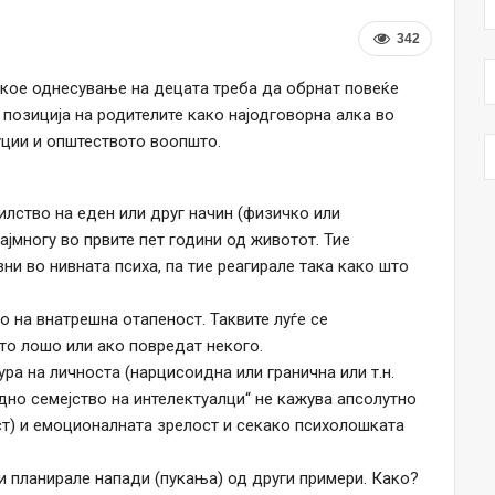
342
а кое однесување на децата треба да обрнат повеќе
 позиција на родителите како најодговорна алка во
туции и општеството воопшто.
илство на еден или друг начин (физичко или
ајмногу во првите пет години од животот. Тие
ни во нивната психа, па тие реагирале така како што
во на внатрешна отапеност. Таквите луѓе се
што лошо или ако повредат некого.
ра на личноста (нарцисоидна или гранична или т.н.
ледно семејство на интелектуалци“ не кажува апсолутно
т) и емоционалната зрелост и секако психолошката
и планирале напади (пукања) од други примери. Како?