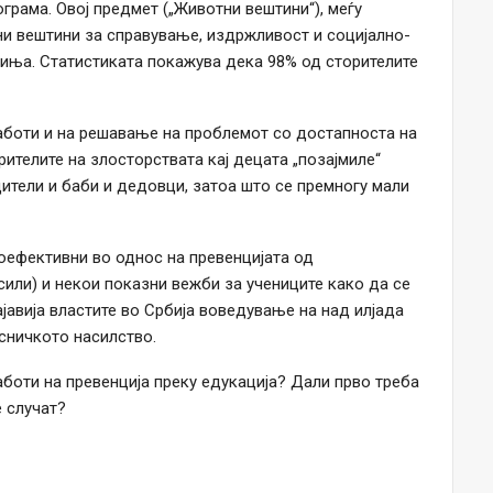
грама. Овој предмет („Животни вештини“), меѓу
ни вештини за справување, издржливост и социјално-
иња. Статистиката покажува дека 98% од сторителите
работи и на решавање на проблемот со достапноста на
рителите на злосторствата кај децата „позајмиле“
дители и баби и дедовци, затоа што се премногу мали
оефективни во однос на превенцијата од
или) и некои показни вежби за учениците како да се
ајавија властите во Србија воведување на над илјада
сничкото насилство.
боти на превенција преку едукација? Дали прво треба
 случат?