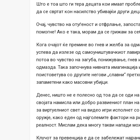
Што е тоа што ги тера децата кои имаат пробл
да се свртат кон насилство убивајќи други дец
Очај, чувство на отуѓеност и отфрлање, запост
помогне! Ако е така, морам да се грижам за себ
Кога очајот ќе премине во гнев и желба за одм
успева да излезе од самоуништувачкиот лавири
потоа во чувство на загуба, понижување, гнев 
одмазда. Така започнува нивната имагинација и
поистоветува со другите негови „славни“ прет
запаметени како масовни убијци.
Денес, ништо не е полесно од тоа да се оди на
својата намисла или добро развиениот план на
за виртуелниот свет на видео игри исполнет со
оружје, како еден од најголемите фактори на р
реалност. Мислам дека многу такви напади мож
Клучот за превенција е да се забележат најран