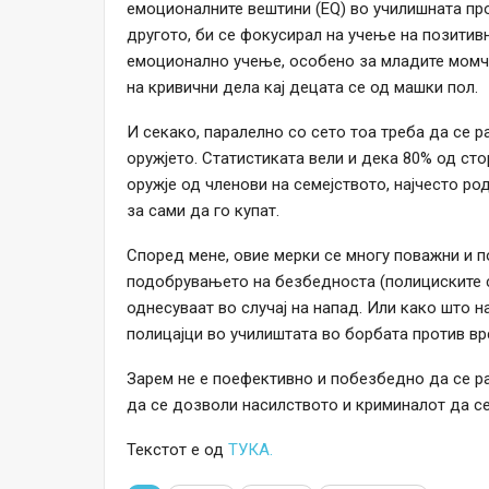
емоционалните вештини (EQ) во училишната про
другото, би се фокусирал на учење на позитив
емоционално учење, особено за младите момч
на кривични дела кај децата се од машки пол.
И секако, паралелно со сето тоа треба да се 
оружјето. Статистиката вели и дека 80% од сто
оружје од членови на семејството, најчесто ро
за сами да го купат.
Според мене, овие мерки се многу поважни и п
подобрувањето на безбедноста (полициските с
однесуваат во случај на напад. Или како што н
полицајци во училиштата во борбата против вр
Зарем не е поефективно и побезбедно да се ра
да се дозволи насилството и криминалот да се
Текстот е од
ТУКА.