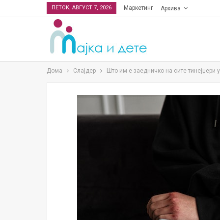
ПЕТОК, АВГУСТ 7, 2026
Маркетинг
Архива
Дома
Слајдер
Што им е заедничко на сите тинејџери у