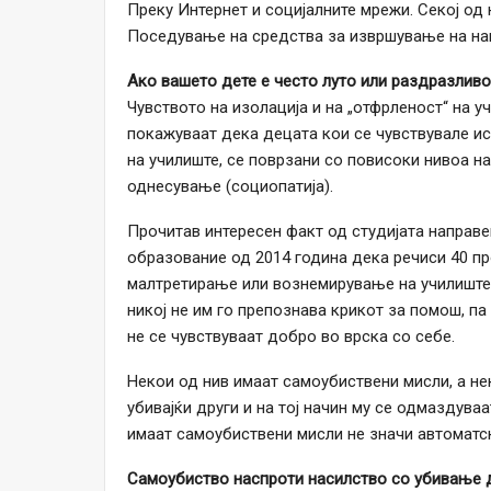
Преку Интернет и социјалните мрежи. Секој од н
Поседување на средства за извршување на нап
Ако вашето дете е често луто или раздразлив
Чувството на изолација и на „отфрленост“ на 
покажуваат дека децата кои се чувствувале ис
на училиште, се поврзани со повисоки нивоа на
однесување (социопатија).
Прочитав интересен факт од студијата направ
образование од 2014 година дека речиси 40 пр
малтретирање или вознемирување на училиште. 
никој не им го препознава крикот за помош, п
не се чувствуваат добро во врска со себе.
Некои од нив имаат самоубиствени мисли, а не
убивајќи други и на тој начин му се одмаздува
имаат самоубиствени мисли не значи автоматск
Самоубиство наспроти насилство со убивање 