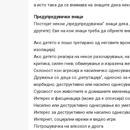
а исто така да се внимава на знаците дека не
Предупредувачки знаци
Постојат некои „предупредувачки“ знаци дека 
другите). Еве на кои знаци треба да обрнете вн
Ако детето е лошо третирано од неговите врс
изолација).
Ако детето реагира на некое разочарување, на
критика, силен гнев, обвинување и изразена ж
Склоност кон агресија и насилничко однесувањ
Дружење со деца со „репутација“, односно за 
морбидно, деструктивно или насилно однесув
Суровост кон животните и домашните милениц
Интерес и фасцинација (може да е опсесија) со
Насилно или деструктивно однесување во умет
Интерес за деструктивно или насилно однесув
Интернет, социјални мрежи и видео игри.
Потрошувачка на алкохол и дрога