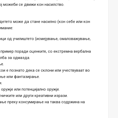
кој можеби се движи кон насилство.
детето може да стане насилно (кон себе или кон
имание:
ници од училиштето (исмејување, омаловажување,
 пример поради оценките, со екстремна вербална
елба за одмазда.
е.
кои е познато дека се склони или учествуваат во
ање или фантазирање.
и.
 оружје или потенцијално оружје.
ничките или други креативни изрази.
ање преку консумирање на таква содржина на