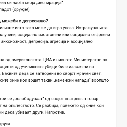
ив си наоѓа своја „инспирација“.
адот (оружје!).
о, можеби е депресивно?
училиште исто така може да игра улога. Истражувањата
клучени, социјално изоставени или социјално отфрлени
 анксиозност, депресија, агресија и асоцијално
ена од американската ЦИА и нивното Министерство за
оценти од училишните убијци биле изложени на
Ваквите деца се затворени во својот мрачен свет,
а сите оние кои вршат такви „наменски напади“ воопшто
кои се „ослободуваат“ од својот внатрешен товар
ат на општеството. Се разбира, повеќето од оние кои
и дека убиваат други. Напротив.
други