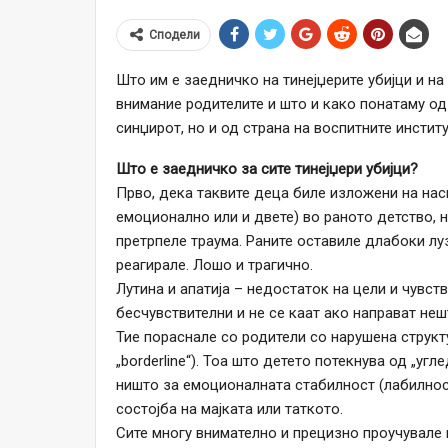
Сподели
Што им е заедничко на тинејџерите убијци и н
внимание родителите и што и како понатаму од
синџирот, но и од страна на воспитните инсти
Што е заедничко за сите тинејџери убијци?
Прво, дека таквите деца биле изложени на нас
емоционално или и двете) во раното детство, н
претрпеле траума. Раните оставиле длабоки луз
реагирале. Лошо и трагично.
Лутина и апатија – недостаток на цели и чувст
бесчувствителни и не се каат ако направат не
Тие пораснале со родители со нарушена структу
„borderline“). Тоа што детето потекнува од „уг
ништо за емоционалната стабилност (лабилнос
состојба на мајката или таткото.
Сите многу внимателно и прецизно проучувале 