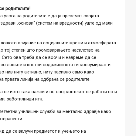
се родителите!
 улога на родителите е да ја преземат својата
здрави „основи“ (систем на вредности) уште од мали
 лошото влијание на социјалните мрежи и атмосферата
до тој степен што промовирањето насилство на
 Сето ова треба да се воочи и навреме да се
 со лошите и штетни содржини што ги консумираат и
во нив ниту активно, ниту пасивно само како
на првата линија на одбрана се родителите.
 се исто така важни и во овој контекст се работи со и
ии, работилници итн.
петентни училишни служби за ментално здравје како
отерапевти.
ид да се вклучи предметот и учењето на