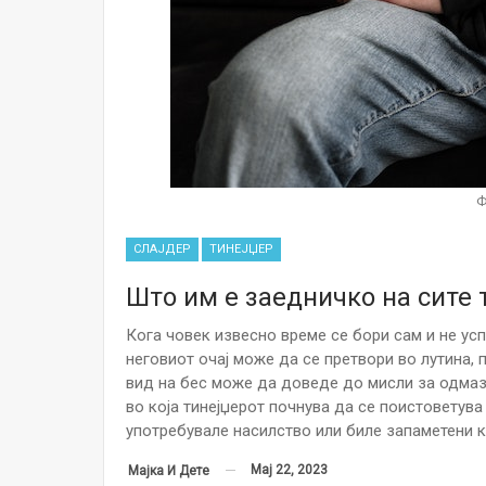
Ф
СЛАЈДЕР
ТИНЕЈЏЕР
Што им е заедничко на сите 
Кога човек извесно време се бори сам и не ус
неговиот очај може да се претвори во лутина, п
вид на бес може да доведе до мисли за одмазд
во која тинејџерот почнува да се поистоветува
употребувале насилство или биле запаметени к
Мај 22, 2023
Мајка И Дете