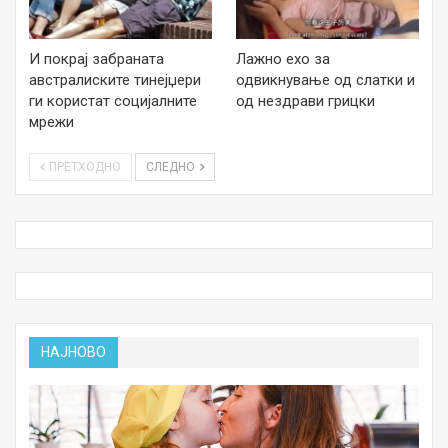
И покрај забраната
Лажно ехо за
австралиските тинејџери
одвикнување од слатки и
ги користат социјалните
од нездрави грицки
мрежи
ПРЕТХОДНО
СЛЕДНО
НАЈНОВО