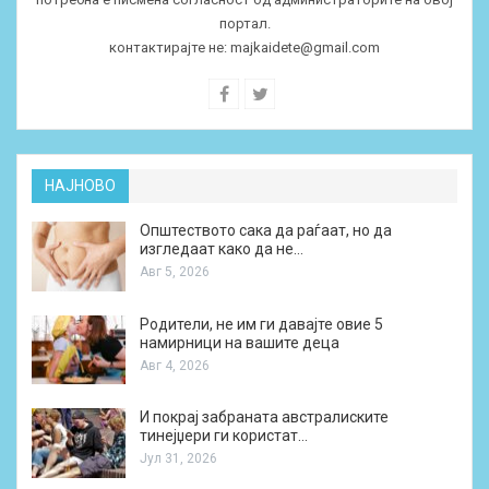
портал.
контактирајте не:
majkaidete@gmail.com
НАЈНОВО
Општеството сака да раѓаат, но да
изгледаат како да не…
Авг 5, 2026
Родители, не им ги давајте овие 5
намирници на вашите деца
Авг 4, 2026
И покрај забраната австралиските
тинејџери ги користат…
Јул 31, 2026