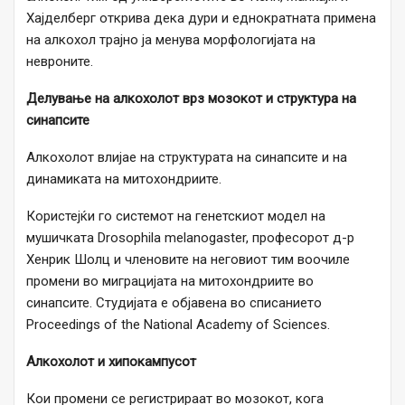
Хајделберг открива дека дури и еднократната примена
на алкохол трајно ја менува морфологијата на
невроните.
Делување на алкохолот врз мозокот и структура на
синапсите
Алкохолот влијае на структурата на синапсите и на
динамиката на митохондриите.
Користејќи го системот на генетскиот модел на
мушичката Drosophila melanogaster, професорот д-р
Хенрик Шолц и членовите на неговиот тим воочиле
промени во миграцијата на митохондриите во
синапсите. Студијата е објавена во списанието
Proceedings of the National Academy of Sciences.
Алкохолот и хипокампусот
Кои промени се регистрираат во мозокот, кога