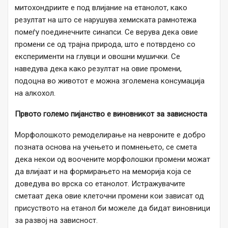
митохондриите е под влијание на етанолот, како
резултат на што се нарушува хемиската рамнотежа
помеѓу поединечните синапси. Се верува дека овие
промени се од трајна природа, што е потврдено со
експерименти на глувци и овошни мушички. Се
наведува дека како резултат на овие промени,
подоцна во животот е можна зголемена консумација
на алкохол.
Првото големо пијанство е виновникот за зависноста
Морфолошкото ремоделирање на невроните е добро
позната основа на учењето и помнењето, се смета
дека некои од воочените морфолошки промени можат
да влијаат и на формирањето на меморија која се
доведува во врска со етанолот. Истражувачите
сметаат дека овие клеточни промени кои зависат од
присуството на етанол би можеле да бидат виновници
за развој на зависност.