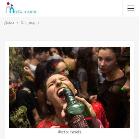
Дома
Слајдер
Фото: Pexels