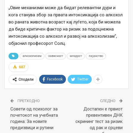
„Овие механизми може да бидат релевантни дури и
кога станува збор за првата интоксикација со алкохол
во раната животна возраст кај луѓето, која би можела
да биде критичен фактор на ризик за подоцнежна
интоксикација со алкохол и развој на алкохолизам“,
објаснил професорот Солц.
алкохолизам
зависност
младост
пијанство
687
Facebook
Twitter
Сподели
ПРЕТХОДНО
СЛЕДНО
Совети од психолог за
Достапен е првиот
почетокот на учебната
превентивен ДНК
година: За новите
скрининг тест за ризик
предизвици и рутини
од рак и срцеви