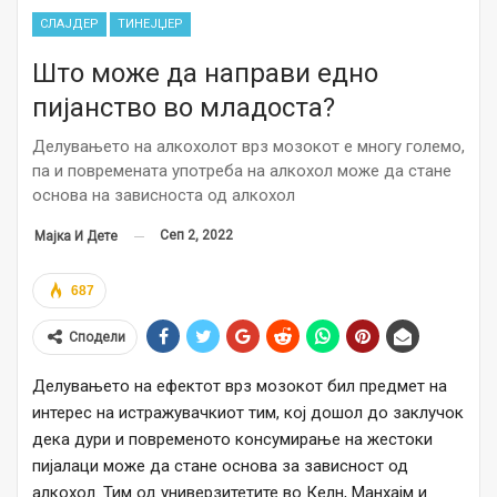
СЛАЈДЕР
ТИНЕЈЏЕР
Што може да направи едно
пијанство во младоста?
Делувањето на алкохолот врз мозокот е многу големо,
па и повремената употреба на алкохол може да стане
основа на зависноста од алкохол
Сеп 2, 2022
Мајка И Дете
687
Сподели
Делувањето на ефектот врз мозокот бил предмет на
интерес на истражувачкиот тим, кој дошол до заклучок
дека дури и повременото консумирање на жестоки
пијалаци може да стане основа за зависност од
алкохол. Тим од универзитетите во Келн, Манхајм и