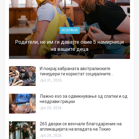
ИСХРАНА
Родители, не им ги давајте овие 5 намирници
на вашите деца
И покрај забраната австралиските
тинејџери ги користат социјалните…
Јул 31, 2026
Лажно ехо за одвикнување од слатки и од
нездрави грицки
Јул 29, 2026
а
265 двојки се венчале благодарение на
апликацијата на владата на Токио
Јул 29, 2026