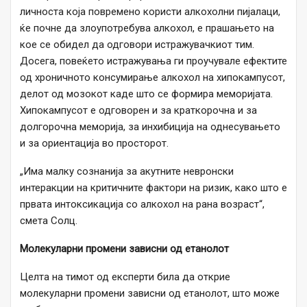
личноста која повремено користи алкохолни пијалаци,
ќе почне да злоупотребува алкохол, е прашањето на
кое се обидел да одговори истражувачкиот тим.
Досега, повеќето истражувања ги проучувале ефектите
од хроничното консумирање алкохол на хипокампусот,
делот од мозокот каде што се формира меморијата.
Хипокампусот е одговорен и за краткорочна и за
долгорочна меморија, за инхибиција на однесувањето
и за ориентација во просторот.
„Има малку сознанија за акутните невронски
интеракции на критичните фактори на ризик, како што е
првата интоксикација со алкохол на рана возраст“,
смета Солц.
Молекуларни промени зависни од етанолот
Целта на тимот од експерти била да открие
молекуларни промени зависни од етанолот, што може