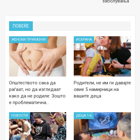
заболувања
ПОВЕЌЕ
ЖЕНСКИ ПРИКАЗНИ
ИСХРАНА
Општеството сака да
Родители, не им ги давајте
раѓаат, но да изгледаат
овие 5 намирници на
како да не родиле: Зошто
вашите деца
е проблематична…
НОВОСТИ
ДЕЦА 1-6