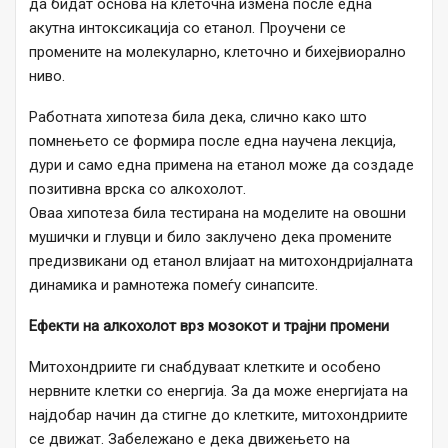
да бидат основа на клеточна измена после една
акутна интоксикација со етанол. Проучени се
промените на молекуларно, клеточно и бихејвиорално
ниво.
Работната хипотеза била дека, слично како што
помнењето се формира после една научена лекција,
дури и само една примена на етанол може да создаде
позитивна врска со алкохолот.
Оваа хипотеза била тестирана на моделите на овошни
мушички и глувци и било заклучено дека промените
предизвикани од етанол влијаат на митохондријалната
динамика и рамнотежа помеѓу синапсите.
Ефекти на алкохолот врз мозокот и трајни промени
Митохондриите ги снабдуваат клетките и особено
нервните клетки со енергија. За да може енергијата на
најдобар начин да стигне до клетките, митохондриите
се движат. Забележано е дека движењето на