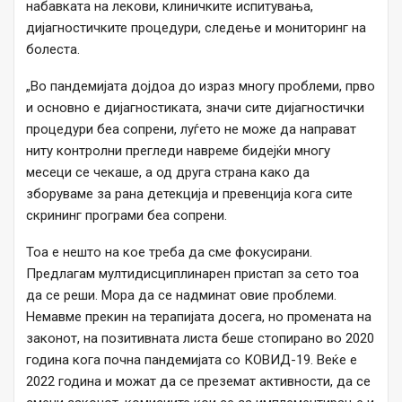
набавката на лекови, клиничките испитувања,
дијагностичките процедури, следење и мониторинг на
болеста.
„Во пандемијата дојдоа до израз многу проблеми, прво
и основно е дијагностиката, значи сите дијагностички
процедури беа сопрени, луѓето не може да направат
ниту контролни прегледи навреме бидејќи многу
месеци се чекаше, а од друга страна како да
зборуваме за рана детекција и превенција кога сите
скрининг програми беа сопрени.
Тоа е нешто на кое треба да сме фокусирани.
Предлагам мултидисциплинарен пристап за сето тоа
да се реши. Мора да се надминат овие проблеми.
Немавме прекин на терапијата досега, но промената на
законот, на позитивната листа беше стопирано во 2020
година кога почна пандемијата со КОВИД-19. Веќе е
2022 година и можат да се преземат активности, да се