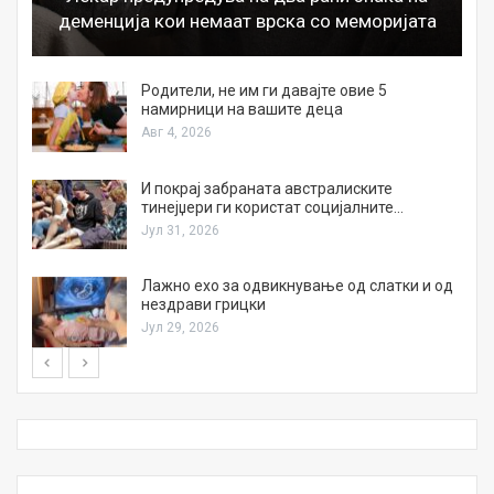
деменција кои немаат врска со меморијата
а
Родители, не им ги давајте овие 5
намирници на вашите деца
Авг 4, 2026
И покрај забраната австралиските
тинејџери ги користат социјалните…
Јул 31, 2026
Лажно ехо за одвикнување од слатки и од
нездрави грицки
Јул 29, 2026