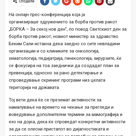
Сподели
На онлајн прес-конференција која ја
организираше здружението за борба против ракот
„БОРКА – За секој нов ден”, по повод Светскиот ден за
борба против ракот, новиот министер за здравство
Беким Сали истакна дека заедно со сите невладини
организации и со клиниките за онкологија,
хематологија, педијатрија, гинекологија, хирурзите, ќе
се фокусира на тоа заеднички да создадат план за
превенција, односно за рано детектирање и
спроведување скрининг програми низ целата
територија на државата.
Тој вети дека ќе се преземат активности за
намалување на времето на чекање за прегледи и
воведување дополнителни термини за мамографија и
ехо на дојка, дека ќе спроведат конкретни активности
за да се олесни пристапот во дијагностиката и