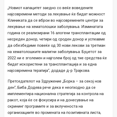
„Новиот капацитет заедно со веќе воведените
најсовремени методи за лекување ќе бидат можност
Клиниката да се вброи во најсовремените центри за
лекување на хематолошки заболувања. Изминатата
година се реализирани 16 алогени трансплантации од
несреден донор, четири од сроден донор и успеавме
да обезбедиме повеќе од 30 нови лекови за третман
на хематолошките малигни заболувања. Буџетот за
2022 ни е зголемен и најголем број од тие средства ќе
бидат искористени за трансплантација и за една
најсовремена терапија“, додаде д-р Трајкова.
Претседателот на Здружение „Борка – за секој нов
ден“, Биба Додева рече дека е неопходно да се
имплементира национална стратегија за контрола на
ракот, која ќе се фокусира и на донесување на
скрининг програмите и за вклученоста на
организациите во промената на позитивната листа,