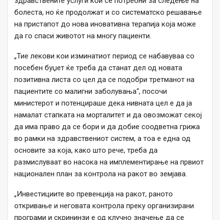
здравствените услуги кои се потребни за следење на
болеста, но ќе продолжат и со систематско решавање
на пристапот до нова иновативна терапија која може
да го спаси животот на многу пациенти.
„Тие лекови кои изминатиот период се набавуваа со
посебен буџет ќе треба да станат дел од новата
позитивна листа со цел да се подобри третманот на
пациентите со малигни заболувања“, посочи
министерот и потенцираше дека нивната цел е да ја
намалат стапката на морталитет и да овозможат секој
да има право да се бори и да добие соодветна грижа
во рамки на здравствениот систем, а тоа е една од
основите за која, како што рече, треба да
размислуваат во насока на имплементирање на првиот
национален план за контрола на ракот во земјава.
„Инвестициите во превенција на ракот, раното
откривање и неговата контрола преку организирани
програми и скрининзи е од клучно значење да се