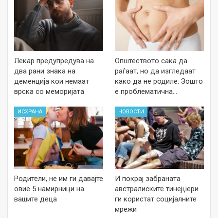
Лекар предупредува на
Општеството сака да
два рани знака на
раѓаат, но да изгледаат
деменција кои немаат
како да не родиле: Зошто
врска со меморијата
е проблематична…
ИСХРАНА
НОВОСТИ
Родители, не им ги давајте
И покрај забраната
овие 5 намирници на
австралиските тинејџери
вашите деца
ги користат социјалните
мрежи