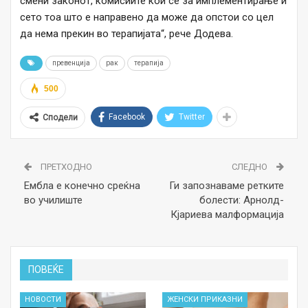
смени законот, комисиите кои се за имплементирање и
сето тоа што е направено да може да опстои со цел
да нема прекин во терапијата“, рече Додева.
превенција
рак
терапија
500
Facebook
Twitter
Сподели
ПРЕТХОДНО
СЛЕДНО
Ембла е конечно среќна
Ги запознаваме ретките
во училиште
болести: Арнолд-
Кјариева малформација
ПОВЕЌЕ
НОВОСТИ
ЖЕНСКИ ПРИКАЗНИ