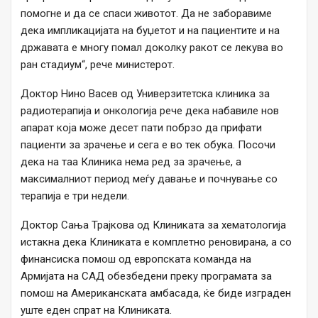
помогне и да се спаси животот. Да не заборавиме
дека импликацијата на буџетот и на пациентите и на
државата е многу помал доколку ракот се лекува во
ран стадиум“, рече министерот.
Доктор Нино Васев од Универзитетска клиника за
радиотерапија и онкологија рече дека набавиле нов
апарат која може десет пати побрзо да прифати
пациенти за зрачење и сега е во тек обука. Посочи
дека на таа Клиника нема ред за зрачење, а
максималниот период меѓу давање и почнување со
терапија е три недели.
Доктор Сања Трајкова од Клиниката за хематологија
истакна дека Клиниката е комплетно реновирана, а со
финансиска помош од европската команда на
Армијата на САД обезбедени преку програмата за
помош на Американската амбасада, ќе биде изграден
уште еден спрат на Клиниката.