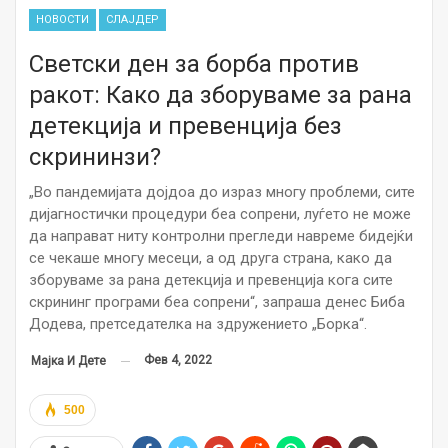
НОВОСТИ
СЛАЈДЕР
Светски ден за борба против
ракот: Како да зборуваме за рана
детекција и превенција без
скрининзи?
„Во пандемијата дојдоа до израз многу проблеми, сите
дијагностички процедури беа сопрени, луѓето не може
да направат ниту контролни прегледи навреме бидејќи
се чекаше многу месеци, а од друга страна, како да
зборуваме за рана детекција и превенција кога сите
скрининг програми беа сопрени“, запраша денес Биба
Додева, претседателка на здружението „Борка“.
Фев 4, 2022
Мајка И Дете
500