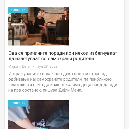
НОВОСТИ
Ова се причините поради кои некои избегнуваат
да излегуваат со самохрани родители
Мајка и Дете
Јун 28, 2023
Истражувањето покажало дека постои страв од
одбивање кај самохраните родители, па приближно
секој шести нема да каже дека има деца пред да оди
на прв состанок, пишува Дејли Меил.
НОВОСТИ