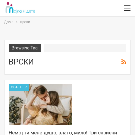
Дома
врски
Browsing Tag
ВРСКИ
СЛАЈДЕР
Немој ти мене душо, злато, мило! Три скриени