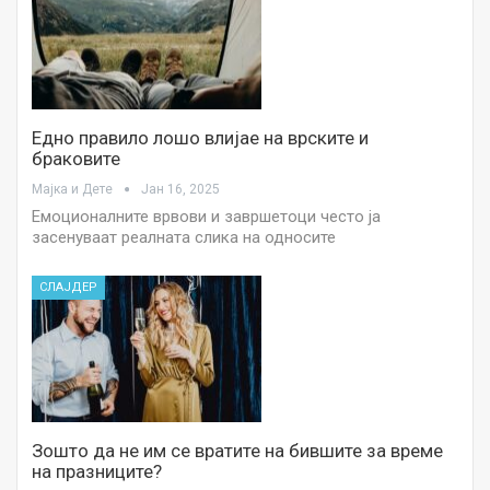
Едно правило лошо влијае на врските и
браковите
Мајка и Дете
Јан 16, 2025
Емоционалните врвови и завршетоци често ја
засенуваат реалната слика на односите
СЛАЈДЕР
Зошто да не им се вратите на бившите за време
на празниците?