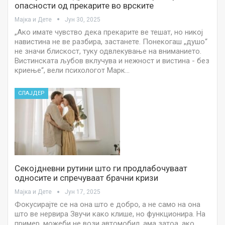
опасности од прекарите во врските
Мајка и Дете
Јун 30, 2025
„Ако имате чувство дека прекарите ве тешат, но никој
навистина не ве разбира, застанете. Понекогаш „душо“
не значи блискост, туку одвлекување на вниманието.
Вистинската љубов вклучува и нежност и вистина - без
криење“, вели психологот Марк…
СЛАЈДЕР
Секојдневни рутини што ги продлабочуваат
односите и спречуваат брачни кризи
Мајка и Дете
Јун 17, 2025
Фокусирајте се на она што е добро, а не само на она
што ве нервира Звучи како клише, но функционира. На
пример, можеби не вози автомобил, ама затоа, ако