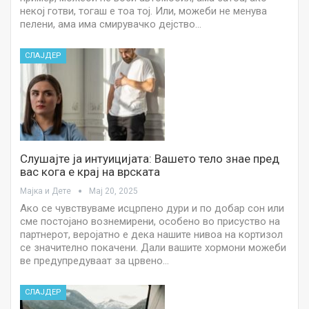
некој готви, тогаш е тоа тој. Или, можеби не менува
пелени, ама има смирувачко дејство…
СЛАЈДЕР
Слушајте ја интуицијата: Вашето тело знае пред
вас кога е крај на врската
Мајка и Дете
Мај 20, 2025
Ако се чувствуваме исцрпено дури и по добар сон или
сме постојано вознемирени, особено во присуство на
партнерот, веројатно е дека нашите нивоа на кортизол
се значително покачени. Дали вашите хормони можеби
ве предупредуваат за црвено…
СЛАЈДЕР