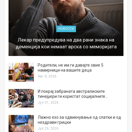
НОВОСТИ
Лекар предупредува на два рани знака на
деменција кои немаат врска со меморијата
а
Родители, не им ги давајте овие 5
намирници на вашите деца
Авг 4, 2026
И покрај забраната австралиските
тинејџери ги користат социјалните…
Јул 31, 2026
Лажно ехо за одвикнување од слатки и од
нездрави грицки
Јул 29, 2026