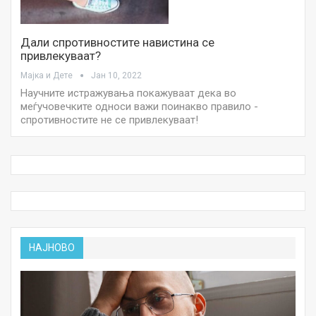
Дали спротивностите навистина се
привлекуваат?
Мајка и Дете
Јан 10, 2022
Научните истражувања покажуваат дека во
меѓучовечките односи важи поинакво правило -
спротивностите не се привлекуваат!
НАЈНОВО