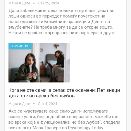
Мајка и Дете
Дек 25, 2024
Дали забележавте дека повеќето луѓе влегуваат во
лоши односи во периодот помеѓу почетокот на
новогодишните и Божиќните празници и Денот на
вљубените? Не треба многу за да се открие зошто.
Некои се враќаат кај поранешните партнери, а други…
СЕМЕЈСТВО
Кога не сте сами, а сепак сте осамени: Пет знаци
дека сте во врска без љубов
Мајка и Дете
Дек 4, 2024
Ако се чувствувате како само да ги исполнувате
вашите улоги, без подлабока поврзаност, можеби сте
во врска која е функционална, но без љубов“, сподели
психологот Марк Траверс со Psychology Today.