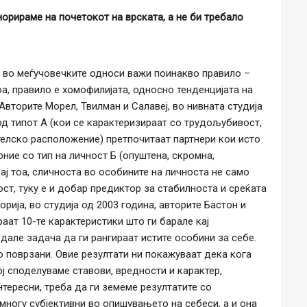
норираме на почетокот на врската, а не би требало
 во меѓучовечките односи важи поинакво правило –
оа, правило е хомофилијата, односно тенденцијата на
 Авторите Морел, Твилман и Салавеј, во нивната студија
 од типот А (кои се карактеризираат со трудољубивост,
телско расположение) претпочитаат партнери кои исто
оние со тип на личност Б (опуштена, скромна,
ај тоа, сличноста во особините на личноста не само
ст, туку е и добар предиктор за стабилноста и среќата
орија, во студија од 2003 година, авторите Бастон и
аат 10-те карактеристики што ги барале кај
дале задача да ги рангираат истите особини за себе.
о поврзани. Овие резултати ни покажуваат дека кога
ј споделуваме ставови, вредности и карактер,
нтересни, треба да ги земеме резултатите со
многу субјективни во опишувањето на себеси, а и она