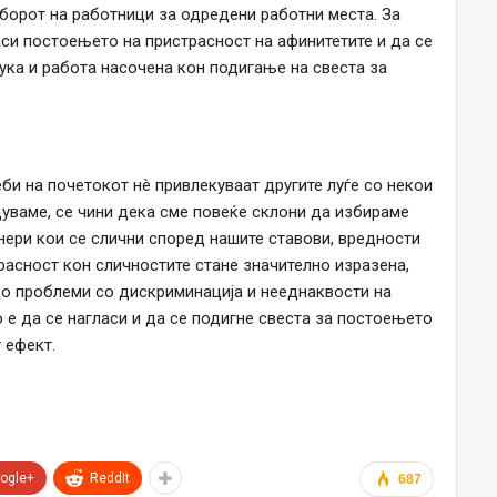
зборот на работници за одредени работни места. За
аси постоењето на пристрасност на афинитетите и да се
ука и работа насочена кон подигање на свеста за
би на почетокот нè привлекуваат другите луѓе со некои
дуваме, се чини дека сме повеќе склони да избираме
тнери кои се слични според нашите ставови, вредности
расност кон сличностите стане значително изразена,
о проблеми со дискриминација и нееднаквости на
но е да се нагласи и да се подигне свеста за постоењето
 ефект.
ogle+
ReddIt
687