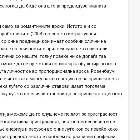
 секогаш да биде она што ја предвидува нивната
само за романтичните врски. Истото е и со
 соработниците (2004) во своето истражување
 со оние поединци кои имаат особини слични на
вање на сличностите при стекнувањето пријатели
лични со нашите, толку повеќе ни се допаѓа таа
о може да се претстави со линеарна функција во која
уга личност се во пропорционална врска. Розенбаум
е е исто така многу важен предиктор за привлечноста,
дека луѓето со различни ставови имаат поголема
лку луѓето со слични ставови да се привлечат еден кон
огија можеме да го слушнеме поимот за пристрасност
е когнитивна пристрасност, честопати несвесна и се
е енергија и ресурси во оние луѓе кои се повеќе како
а пристрасност често е проблем во различни професии