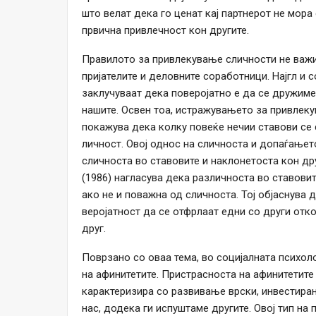
што велат дека го ценат кај партнерот не мора
првична привлечност кон другите.
Правилото за привлекување сличности не важи 
пријателите и деловните соработници. Најгл и
заклучуваат дека поверојатно е да се дружиме
нашите. Освен тоа, истражувањето за привлеку
покажува дека колку повеќе нечии ставови се с
личност. Овој однос на сличноста и допаѓањет
сличноста во ставовите и наклонетоста кон др
(1986) нагласува дека различноста во ставовит
ако не и поважна од сличноста. Тој објаснува 
веројатност да се отфрлаат едни со други отко
друг.
Поврзано со оваа тема, во социјалната психол
на афинитетите. Пристрасноста на афинитетите 
карактеризира со развивање врски, инвестирањ
нас, додека ги испуштаме другите. Овој тип н