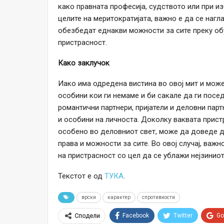
како правната професија, судството или при и
целите на меритократијата, важно е да се нагл
обезбедат еднакви можности за сите преку об
пристрасност.
Како заклучок
Иако има одредена вистина во овој мит и може
особини кои ги немаме и би сакале да ги посе
романтични партнери, пријатели и деловни пар
и особини на личноста. Доколку ваквата прист
особено во деловниот свет, може да доведе д
права и можности за сите. Во овој случај, важ
на пристрасност со цел да се ублажи нејзиниот
Текстот е од
ТУКА
.
врски
карактер
спротивности
Facebook
Twitter
Go
Сподели