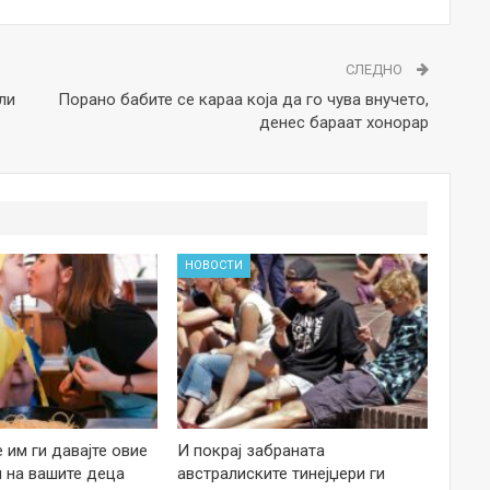
СЛЕДНО
ли
Порано бабите се караа која да го чува внучето,
денес бараат хонорар
НОВОСТИ
е им ги давајте овие
И покрај забраната
 на вашите деца
австралиските тинејџери ги