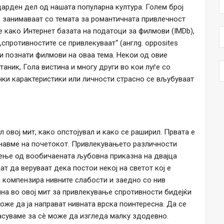
арден дел од нашата популарна култура. Голем број
е занимаваат со темата за романтичната привлечност
е како Интернет базата на податоци за филмови (IMDb),
спротивностите се привлекуваат“ (англg. opposites
ски познати филмови на оваа тема. Некои од овие
таник, Гола вистина и многу други во кои луѓе со
ички карактеристики или личности страсно се вљубуваат
л овој мит, како опстојувал и како се раширил. Првата е
мнавме на почетокот. Привлекувањето различности
дење од вообичаената љубовна приказна на двајца
аат да веруваат дека постои некој на светот кој е
и компензира нивните слабости и заедно со нив
ина во овој мит за привлекување спротивности бидејќи
же да ја направат нивната врска поинтересна. Да се ​​
ласуваме за сè може да изгледа малку здодевно.