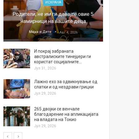
ИСХРАНА
„Џонс
Родители, не им ги давајте овие 5
обесштет
намирници на вашите деца
тв
Мајка и Дете
М
Авг 4, 2026
И покрај забраната
австралиските тинејџери ги
користат социјалните…
Јул 31, 2026
Лажно ехо за одвикнување од
слатки и од нездрави грицки
Јул 29, 2026
265 двојки се венчале
благодарение на апликацијата
на владата на Токио
Јул 29, 2026