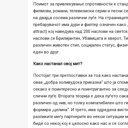
Поимот за привлекување спротивности е станд
филмови, романи, телевизиски серии и песни с
на двајца сосема различни луѓе. На страаницит
пребарувачот има дури и филтер означен како „
attract) кој наведува над 200 наслови на свет
наслови се Брилијантин, Убавицата и ѕверот, Ти
различен животен стил, социјален статус, физ
еден во друг.
Како настанал овој мит?
Постојат три претпоставки за тоа како настана
оваа „добра холивудска приказна“ што ја спо
секако е поинтересно и поинтригантно за сле
слични луѓе. Втората теорија е дека луѓето сак
различен од нив, но толку компатибилен што г
формира „целина“. И трето, има одредена вист
разликите меѓу партнерите во некои ситуации мо
биде со некој кој е целосно како нас и се сог