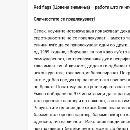
Red flags (Црвени знамиња) – работи што ги иг
Сличностите се привлекуваат!
Сепак, научните истражувања покажуваат дека
спротивностите не се привлекуваат. Наместо т
слични луѓе да се привлекуваат едни со други.
од 1989. година, зборуваат за тоа како луѓето
самоувереност, натпреварувачки дух и неприја
така имаат тип А личност, додека ги одбиваат 
неконкурентна, трпелива, избалансирана). Покр
што е добар предиктор за почетната привлечно
во бракот. Понатаму, за да ја тестираат оваа те
Емлен побарале од 978 испитаници да ги рангир
долгорочните партнери по важност, а потоа им 
Резултатите од овие две скали биле значителн
бараме долгорочен партнер, бараме некој со ко
односно, тип на личност. Иако овие наоди се и
претпазливост бидејќи луѓето можат да бидат 