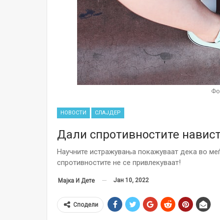
Фо
НОВОСТИ
СЛАЈДЕР
Дали спротивностите навист
Научните истражувања покажуваат дека во ме
спротивностите не се привлекуваат!
Јан 10, 2022
Мајка И Дете
Сподели