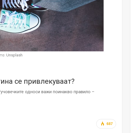
Малолетниците ќе бидат офлајн до
15-тата година: Франција воведе
забрана за…
Мајка и Дете
Јул 23, 2026
Нов тест од крвта би можел да го
открие ризикот од Алцхајмер
то: Unsplash
многу…
Јул 22, 2026
Австралијка роди четири
ина се привлекуваат?
идентични ќерки: Чудо што се
случува еднаш на…
ѓучовечките односи важи поинакво правило –
Јул 21, 2026
И многу среќа не е на арно! Жена
завршила на Итна помош по
свадбата на…
Јул 20, 2026
687