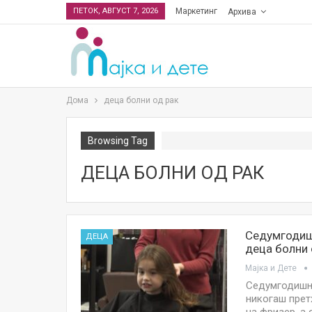
ПЕТОК, АВГУСТ 7, 2026
Маркетинг
Архива
Дома
деца болни од рак
Browsing Tag
ДЕЦА БОЛНИ ОД РАК
Седумгодишн
ДЕЦА
деца болни 
Мајка и Дете
Седумгодишно
никогаш прет