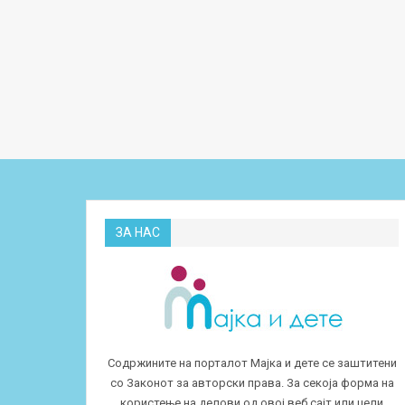
ЗА НАС
Содржините на порталот Мајка и дете се заштитени
со Законот за авторски права. За секоја форма на
користење на делови од овој веб сајт или цели