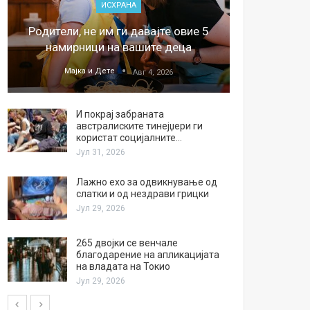
ИСХРАНА
„Џонс
Родители, не им ги давајте овие 5
обесштет
намирници на вашите деца
тв
Мајка и Дете
М
Авг 4, 2026
И покрај забраната
австралиските тинејџери ги
користат социјалните…
Јул 31, 2026
Лажно ехо за одвикнување од
слатки и од нездрави грицки
Јул 29, 2026
265 двојки се венчале
благодарение на апликацијата
на владата на Токио
Јул 29, 2026