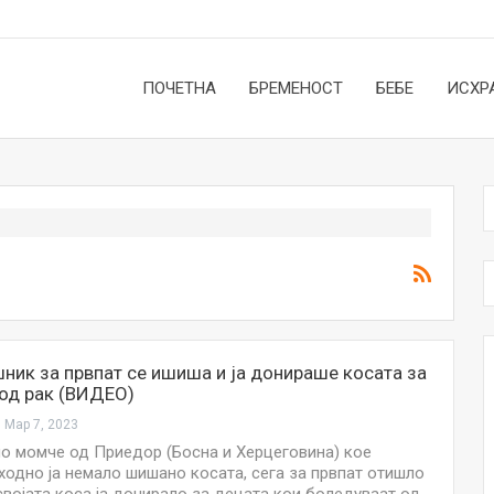
ПОЧЕТНА
БРЕМЕНОСТ
БЕБЕ
ИСХР
ик за првпат се ишиша и ја донираше косата за
од рак (ВИДЕО)
Мар 7, 2023
 момче од Приедор (Босна и Херцеговина) кое
ходно ја немало шишано косата, сега за првпат отишло
НОВОСТИ