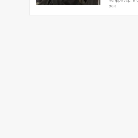
на фризер, а
рак