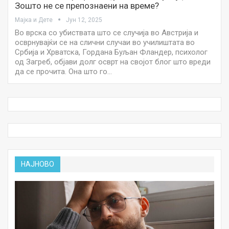
Зошто не се препознаени на време?
Мајка и Дете
Јун 12, 2025
Во врска со убиствата што се случија во Австрија и
осврнувајќи се на слични случаи во училиштата во
Србија и Хрватска, Гордана Буљан Фландер, психолог
од Загреб, објави долг осврт на својот блог што вреди
да се прочита. Она ​​што го…
НАЈНОВО