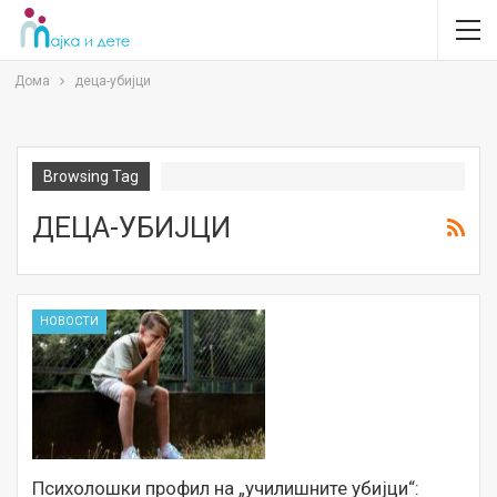
Дома
деца-убијци
Browsing Tag
ДЕЦА-УБИЈЦИ
НОВОСТИ
Психолошки профил на „училишните убијци“: