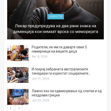
НОВОСТИ
Лекар предупредува на два рани знака на
деменција кои немаат врска со меморијата
а
Родители, не им ги давајте овие 5
намирници на вашите деца
Авг 4, 2026
И покрај забраната австралиските
тинејџери ги користат социјалните…
Јул 31, 2026
Лажно ехо за одвикнување од слатки и од
нездрави грицки
Јул 29, 2026