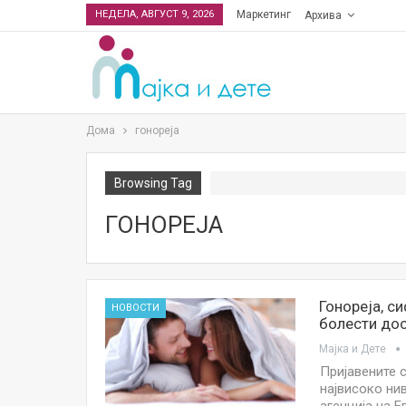
НЕДЕЛА, АВГУСТ 9, 2026
Маркетинг
Архива
Дома
гонореја
Browsing Tag
ГОНОРЕЈА
Гонореја, с
НОВОСТИ
болести дос
Мајка и Дете
Пријавените 
највисоко ни