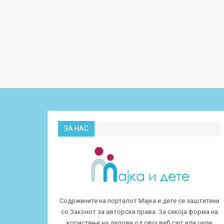
ЗА НАС
Содржините на порталот Мајка и дете се заштитени
со Законот за авторски права. За секоја форма на
користење на делови од овој веб сајт или цели