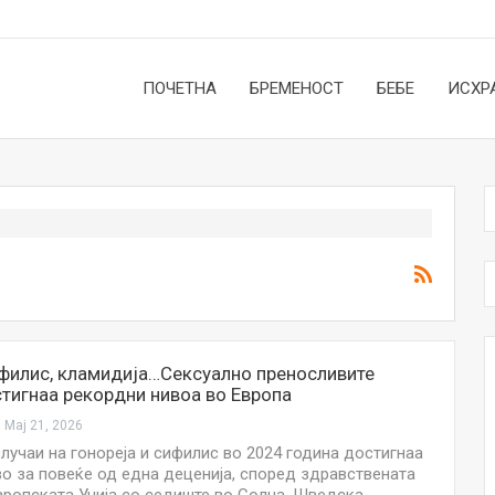
ПОЧЕТНА
БРЕМЕНОСТ
БЕБЕ
ИСХР
ифилис, кламидија…Сексуално преносливите
тигнаа рекордни нивоа во Европа
Мај 21, 2026
случаи на гонореја и сифилис во 2024 година достигнаа
во за повеќе од една деценија, според здравствената