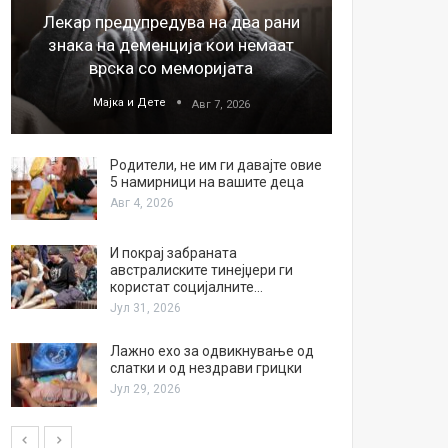
Лекар предупредува на два рани
26
знака на деменција кои немаат
благода
врска со меморијата
Мајка и Дете
М
Авг 7, 2026
Родители, не им ги давајте овие
5 намирници на вашите деца
Авг 4, 2026
И покрај забраната
австралиските тинејџери ги
користат социјалните…
Јул 31, 2026
Лажно ехо за одвикнување од
слатки и од нездрави грицки
Јул 29, 2026