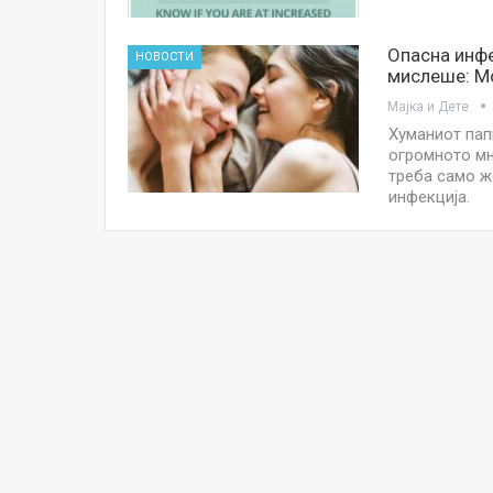
Опасна инфе
НОВОСТИ
мислеше: М
Мајка и Дете
Хуманиот пап
огромното мн
треба само ж
инфекција.