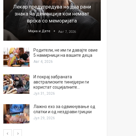
Лекар предупредува на два рани
26
знака на деменција кои немаат
благода
врска со меморијата
Мајка и Дете
М
Авг 7, 2026
Родители, не им ги давајте овие
5 намирници на вашите деца
Авг 4, 2026
И покрај забраната
австралиските тинејџери ги
користат социјалните…
Јул 31, 2026
Лажно ехо за одвикнување од
слатки и од нездрави грицки
Јул 29, 2026