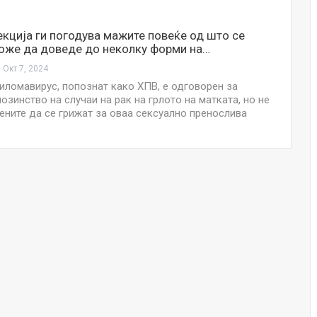
НОВОСТИ
Финците вложија милион евра во
кција ги погодува мажите повеќе од што се
кал, за посилен имунитет на децата
оже да доведе до неколку форми на…
Окт 7, 2024
Мајка и Дете
Јул 24, 2026
иломавирус, попознат како ХПВ, е одговорен за
озинство на случаи на рак на грлото на матката, но не
ените да се грижат за оваа сексуално пренослива
Малолетниците ќе бидат офлајн
до 15-тата година: Франција
воведе…
Јул 23, 2026
Нов тест од крвта би можел да го
открие ризикот од Алцхајмер
многу…
Јул 22, 2026
Австралијка роди четири
идентични ќерки: Чудо што се
случува еднаш на…
Јул 21, 2026