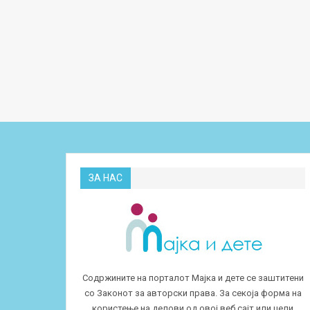
ЗА НАС
Содржините на порталот Мајка и дете се заштитени
со Законот за авторски права. За секоја форма на
користење на делови од овој веб сајт или цели