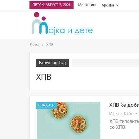
ПЕТОК, АВГУСТ 7, 2026
Маркетинг
Архива
Дома
ХПВ
Browsing Tag
ХПВ
ХПВ ќе доби
СЛАЈДЕР
Мајка и Дете
ХПВ типовите
со ХПВ