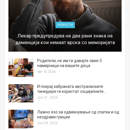
НОВОСТИ
Лекар предупредува на два рани знака на
деменција кои немаат врска со меморијата
а
Родители, не им ги давајте овие 5
намирници на вашите деца
Авг 4, 2026
И покрај забраната австралиските
тинејџери ги користат социјалните…
Јул 31, 2026
Лажно ехо за одвикнување од слатки и од
нездрави грицки
Јул 29, 2026