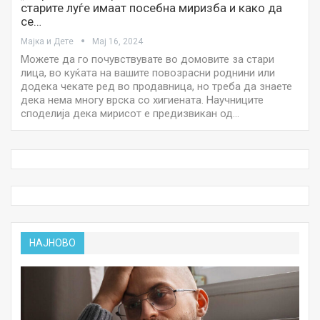
старите луѓе имаат посебна миризба и како да
се…
Мајка и Дете
Мај 16, 2024
Можете да го почувствувате во домовите за стари
лица, во куќата на вашите повозрасни роднини или
додека чекате ред во продавница, но треба да знаете
дека нема многу врска со хигиената. Научниците
споделија дека мирисот е предизвикан од…
НАЈНОВО