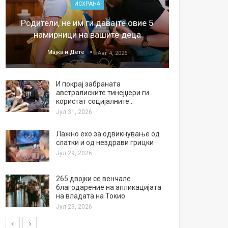
ИСХРАНА
„Џонс
Родители, не им ги давајте овие 5
обесштет
намирници на вашите деца
тв
Мајка и Дете
М
Авг 4, 2026
И покрај забраната
австралиските тинејџери ги
користат социјалните…
Јул 31, 2026
Лажно ехо за одвикнување од
слатки и од нездрави грицки
Јул 29, 2026
265 двојки се венчале
благодарение на апликацијата
на владата на Токио
Јул 29, 2026