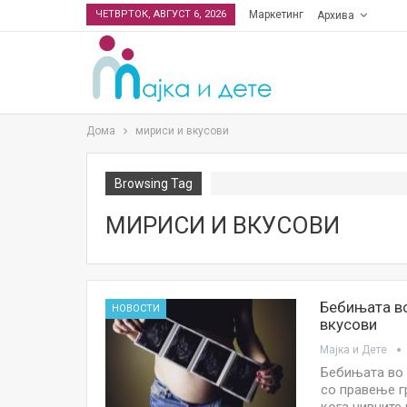
ЧЕТВРТОК, АВГУСТ 6, 2026
Маркетинг
Архива
Дома
мириси и вкусови
Browsing Tag
МИРИСИ И ВКУСОВИ
Бебињата во
НОВОСТИ
вкусови
Мајка и Дете
Бебињата во 
со правење г