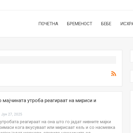
ПОЧЕТНА
БРЕМЕНОСТ
БЕБЕ
ИСХР
 мајчината утроба реагираат на мириси и
Јун 27, 2025
утробата реагираат на она што го јадат нивните мајки
римаси кога вкусуваат или мирисаат кељ и со насмевка
НОВОСТИ