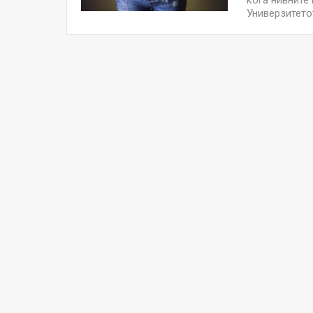
кога нивните 
Универзитето