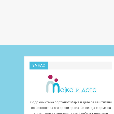
ЗА НАС
Содржините на порталот Мајка и дете се заштитени
со Законот за авторски права. За секоја форма на
користење на делови од овој веб сајт или цели