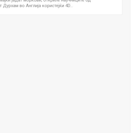
мајки јадат моркови, откриле научниците од
т Дурхам во Англија користејќи 4D…
Малолетниците ќе бидат офлајн до
15-тата година: Франција воведе
забрана за…
Мајка и Дете
Јул 23, 2026
Нов тест од крвта би можел да го
открие ризикот од Алцхајмер
многу…
Јул 22, 2026
Австралијка роди четири
идентични ќерки: Чудо што се
случува еднаш на…
Јул 21, 2026
И многу среќа не е на арно! Жена
завршила на Итна помош по
свадбата на…
Јул 20, 2026