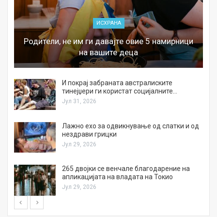
ИСХРАНА
Родители, не им ги давајте овие 5 намирници
на вашите деца
И покрај забраната австралиските
тинејџери ги користат социјалните…
Јул 31, 2026
Лажно ехо за одвикнување од слатки и од
нездрави грицки
Јул 29, 2026
а
265 двојки се венчале благодарение на
апликацијата на владата на Токио
Јул 29, 2026