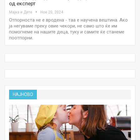
од експерт
Мајка и Дете
Ное 20, 2024
Отпорноста не е вродена - таа е научена вештина. Ако
ја негуваме преку овие чекори, не само што ќе им
помогнеме на нашите деца, туку и самите ќе станеме
поотпорни.
НАЈНОВО