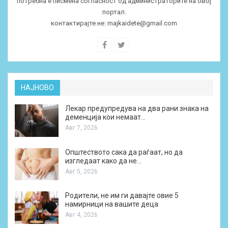
потребна е писмена согласност од администраторите на овој
портал.
контактирајте не:
majkaidete@gmail.com
НАЈНОВО
Лекар предупредува на два рани знака на
деменција кои немаат…
Авг 7, 2026
Општеството сака да раѓаат, но да
изгледаат како да не…
Авг 5, 2026
Родители, не им ги давајте овие 5
намирници на вашите деца
Авг 4, 2026