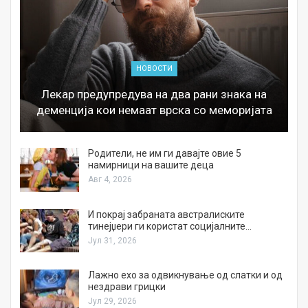
НОВОСТИ
Лекар предупредува на два рани знака на
деменција кои немаат врска со меморијата
а
Родители, не им ги давајте овие 5
намирници на вашите деца
Авг 4, 2026
И покрај забраната австралиските
тинејџери ги користат социјалните…
Јул 31, 2026
Лажно ехо за одвикнување од слатки и од
нездрави грицки
Јул 29, 2026