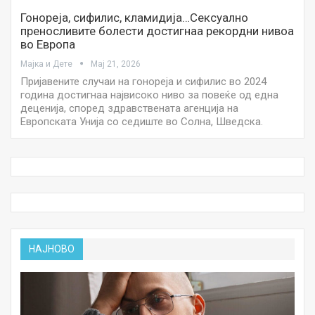
Гонореја, сифилис, кламидија…Сексуално
преносливите болести достигнаа рекордни нивоа
во Европа
Мајка и Дете
Мај 21, 2026
Пријавените случаи на гонореја и сифилис во 2024
година достигнаа највисоко ниво за повеќе од една
деценија, според здравствената агенција на
Европската Унија со седиште во Солна, Шведска.
НАЈНОВО