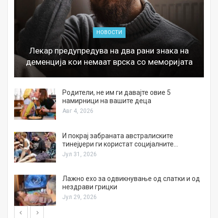
НОВОСТИ
Лекар предупредува на два рани знака на
деменција кои немаат врска со меморијата
а
Родители, не им ги давајте овие 5
намирници на вашите деца
Авг 4, 2026
И покрај забраната австралиските
тинејџери ги користат социјалните…
Јул 31, 2026
Лажно ехо за одвикнување од слатки и од
нездрави грицки
Јул 29, 2026