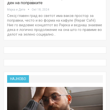
ден на поправките
Мајка и Дете
Окт 18, 2024
Секој главен град во светот има ваков простор за
поправки, често и во форма на кафуле (Repair Café).
Ние го видовме концептот во Ријека и веднаш знаевме
дека е логично продолжение на она што го правиме во
делот на зелено социјално…
НАЈНОВО