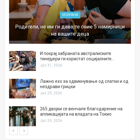
ИСХРАНА
Родители, не им ги давајте овие 5 намирници
на вашите деца
И покрај забраната австралиските
тинејџери ги користат социјалните…
Јул 31, 2026
Лажно ехо за одвикнување од слатки и од
нездрави грицки
Јул 29, 2026
а
265 двојки се венчале благодарение на
апликацијата на владата на Токио
Јул 29, 2026