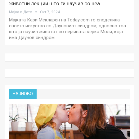
животни лекции што ги научив со неа
Мајка и Дете
Окт 7, 2024
Мајката Кери Мекларен на Today.com го споделила
своето искуство со Дауновиот синдром, односно тоа
што ја научил животот со нејзината ќерка Моли, која
има Даунов синдром.
НАЈНОВО