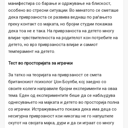
манифестира со барање и одржување на блискост,
особено во стресни ситуации. Во минатото се сметаше
дека приврзаноста се развива веднаш по раѓањето
преку контакт со мајката, но бројни студии покажаа
дека тоа не е така. На приврзаноста на детето многу
влијае чувствителноста на родителот кон потребите на
детето, но врз приврзаноста влијае и самиот
темперамент на детето.
Тест во просторијата за играчки
За татко на теоријата на приврзаност се смета
британскиот психолог Џон Боулби, кој заедно со
своите колеги направиле бројни експерименти на оваа
тема. Еден од експериментите беше да се набљудува
однесувањето на мајката и детето во просторија полна
со играчки. Истражувањето покажа дека има деца со
несигурна приврзаност кои никогаш не го напуштиле
скутот на својата мајка, дури и да си играат со многу