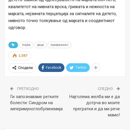
квалитетот на нивната врска, грижата и нежноста на
мајката, нејзината перцепција за сигналите на детето,
нивното точно толкување од мајката и соодветниот
одговор.
majka
деца
приврзаност
1.597
Facebook
Twitter
Сподели
ПРЕТХОДНО
СЛЕДНО
Ги запознаваме ретките
Најголема желба ми е да
болести: Синдром на
дотрча во моите
хиперимуноглобулинемија
прегратки и да ми рече
мамо!