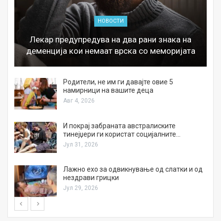
НОВОСТИ
Лекар предупредува на два рани знака на
деменција кои немаат врска со меморијата
а
Родители, не им ги давајте овие 5
намирници на вашите деца
Авг 4, 2026
И покрај забраната австралиските
тинејџери ги користат социјалните…
Јул 31, 2026
Лажно ехо за одвикнување од слатки и од
нездрави грицки
Јул 29, 2026