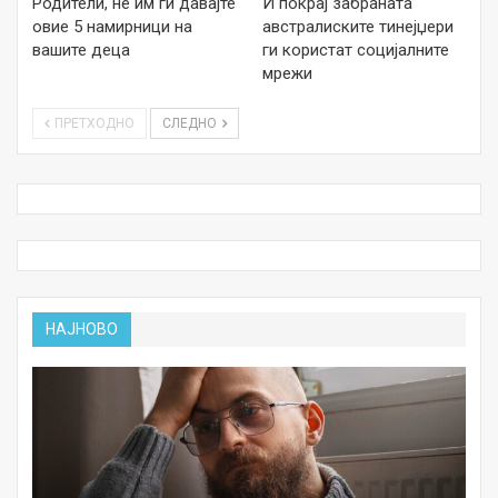
Родители, не им ги давајте
И покрај забраната
овие 5 намирници на
австралиските тинејџери
вашите деца
ги користат социјалните
мрежи
ПРЕТХОДНО
СЛЕДНО
НАЈНОВО