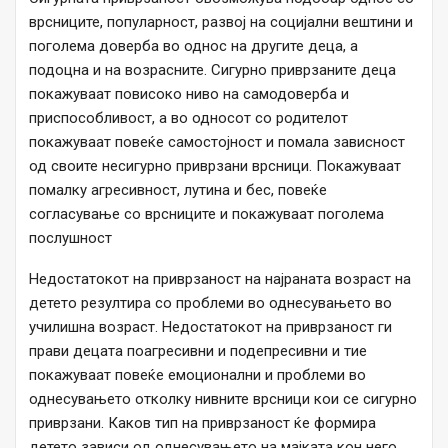
врсниците, популарност, развој на социјални вештини и
поголема доверба во однос на другите деца, а
подоцна и на возрасните. Сигурно приврзаните деца
покажуваат повисоко ниво на самодоверба и
приспособливост, а во односот со родителот
покажуваат повеќе самостојност и помала зависност
од своите несигурно приврзани врсници. Покажуваат
помалку агресивност, лутина и бес, повеќе
согласување со врсниците и покажуваат поголема
послушност
Недостатокот на приврзаност на најраната возраст на
детето резултира со проблеми во однесувањето во
училишна возраст. Недостатокот на приврзаност ги
прави децата поагресивни и подепресивни и тие
покажуваат повеќе емоционални и проблеми во
однесувањето отколку нивните врсници кои се сигурно
приврзани. Каков тип на приврзаност ќе формира
детето зависи од однесувањето на мајката кон него,