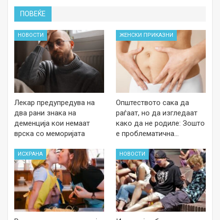
ПОВЕЌЕ
НОВОСТИ
ЖЕНСКИ ПРИКАЗНИ
Лекар предупредува на
Општеството сака да
два рани знака на
раѓаат, но да изгледаат
деменција кои немаат
како да не родиле: Зошто
врска со меморијата
е проблематична…
ИСХРАНА
НОВОСТИ