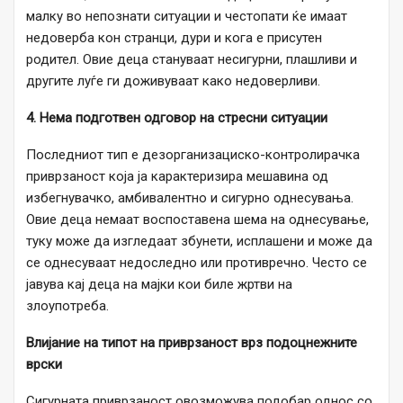
малку во непознати ситуации и честопати ќе имаат
недоверба кон странци, дури и кога е присутен
родител. Овие деца стануваат несигурни, плашливи и
другите луѓе ги доживуваат како недоверливи.
4. Нема подготвен одговор на стресни ситуации
Последниот тип е дезорганизациско-контролирачка
приврзаност која ја карактеризира мешавина од
избегнувачко, амбивалентно и сигурно однесувања.
Овие деца немаат воспоставена шема на однесување,
туку може да изгледаат збунети, исплашени и може да
се однесуваат недоследно или противречно. Често се
јавува кај деца на мајки кои биле жртви на
злоупотреба.
Влијание на типот на приврзаност врз подоцнежните
врски
Сигурната приврзаност овозможува подобар однос со