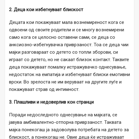
2. Деца кои избегнуваат блискост
Децата кои покажуваат мала вознемиреност кога се
одвоени од своите родители и се многу вознемирени
само кога се целосно оставени сами, се деца со
анксиозно-избегнувачка приврзаност. Тоа се деца чии
мајки разговараат со детето со топли зборови, си
играат со детето, но не сакаат близок контакт. Таквите
деца покажуваат помалку истражувачко однесување,
недостаток на емпатија и избегнуваат блиски емотивни
врски. Во зрелоста не им веруваат на другите луѓе и
покажуваат страв од интимност.
3. Плашливи и недоверлив кон странци
Поради недоследното однесување на мајката, се
јавува амбивалентно-отпорна приврзаност. Таквата
мајка понекогаш ја задоволува потребата на детето за
блискост, а понекогаш не. Овие деца ќе истражуваат