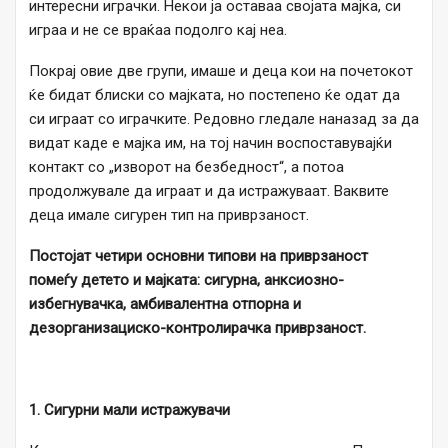
интересни играчки. Некои ја оставаа својата мајка, си
играа и не се враќаа подолго кај неа.
Покрај овие две групи, имаше и деца кои на почетокот
ќе бидат блиски со мајката, но постепено ќе одат да
си играат со играчките. Редовно гледале наназад за да
видат каде е мајка им, на тој начин воспоставувајќи
контакт со „изворот на безбедност“, а потоа
продолжувале да играат и да истражуваат. Ваквите
деца имале сигурен тип на приврзаност.
Постојат четири основни типови на приврзаност
помеѓу детето и мајката: сигурна, анксиозно-
избегнувачка, амбивалентна отпорна и
дезорганизациско-контролирачка приврзаност.
1. Сигурни мали истражувачи