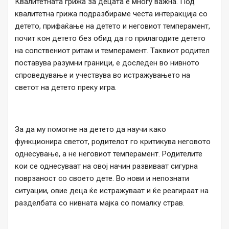
Квалитетната грижа за децата е многу важна. Под
квалитетна грижа подразбираме честа интеракција со
детето, прифаќање на детето и неговиот темперамент,
почит кон детето без обид да го прилагодите детето
на сопствениот ритам и темперамент. Таквиот родител
поставува разумни граници, е доследен во нивното
спроведување и учествува во истражувањето на
светот на детето преку игра.
За да му помогне на детето да научи како
функционира светот, родителот го критикува неговото
однесување, а не неговиот темперамент. Родителите
кои се однесуваат на овој начин развиваат сигурна
поврзаност со своето дете. Во нови и непознати
ситуации, овие деца ќе истражуваат и ќе реагираат на
разделбата со нивната мајка со помалку страв.