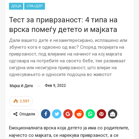
ДЕЦА
СЛАЈДЕР
Тест за приврзаност: 4 типа на
врска помеѓу детето и мајката
Дали вашето дете е незаинтересирано, исплашено или
збунето кога е одвоено од вас? Според теоријата на
приврзаност, под влијание на начинот на кој мајката
одговара на потребите на своето бебе, тие развиваат
сигурна или несигурна приврзаност, што влијае на
однесувањето и односите подоцна во животот
Фев 9, 2022
Мајка И Дете
1.597
Сподели
Емоционалната врска која детето ја има со родителите,
најчесто со мајката, се нарекува приврзаност, а се