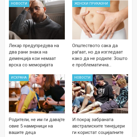
НОВОСТИ
ЖЕНСКИ ПРИКАЗНИ
Лекар предупредува на
Општеството сака да
два рани знака на
раѓаат, но да изгледаат
деменција кои немаат
како да не родиле: Зошто
врска со меморијата
е проблематична…
ИСХРАНА
НОВОСТИ
Родители, не им ги давајте
И покрај забраната
овие 5 намирници на
австралиските тинејџери
вашите деца
ги користат социјалните