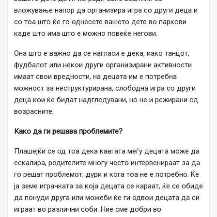
вложување напор да организира игра со други деца и
со тоа што ќе го однесете вашето дете во паркови
каде што има што е можно повеќе негови.
Она што е важно да се нагласи е дека, иако танцот,
фудбалот или некои други организирани активности
имаат свои вредности, на децата им е потребна
можност за неструктурирана, слободна игра со други
деца кои ќе бидат надгледувани, но не и режирани од
возрасните.
Како да ги решава проблемите?
Плашејќи се од тоа дека кавгата меѓу децата може да
ескалира, родителите многу често интервенираат за да
го решат проблемот, дури и кога тоа не е потребно. Ќе
ја земе играчката за која децата се караат, ќе се обиде
да понуди друга или можеби ќе ги одвои децата да си
играат во различни соби. Ние сме добри во