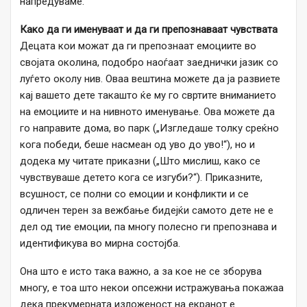
напредуваме.
Како да ги именуваат и да ги препознаваат чувствата
Децата кои можат да ги препознаат емоциите во
својата околина, подобро наоѓаат заеднички јазик со
луѓето околу нив. Оваа вештина можете да ја развиете
кај вашето дете такашто ќе му го свртите вниманието
на емоциите и на нивното именување. Ова можете да
го направите дома, во парк („Изгледаше толку среќно
кога победи, беше насмеан од уво до уво!“), но и
додека му читате приказни („Што мислиш, како се
чувствуваше детето кога се изгуби?“). Приказните,
всушност, се полни со емоции и конфликти и се
одличен терен за вежбање бидејќи самото дете не е
дел од тие емоции, па многу полесно ги препознава и
идентификува во мирна состојба.
Она што е исто така важно, а за кое не се зборува
многу, е тоа што некои опсежни истражувања покажаа
дека прекумерната изложеност на екранот е