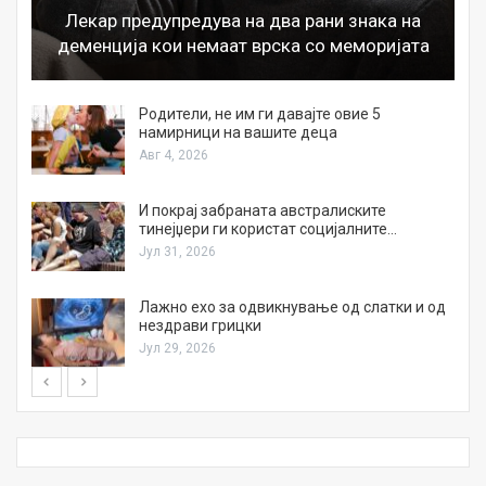
Лекар предупредува на два рани знака на
деменција кои немаат врска со меморијата
а
Родители, не им ги давајте овие 5
намирници на вашите деца
Авг 4, 2026
И покрај забраната австралиските
тинејџери ги користат социјалните…
Јул 31, 2026
Лажно ехо за одвикнување од слатки и од
нездрави грицки
Јул 29, 2026