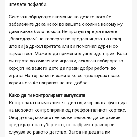
штедете пофалби.
Секогаш обрнувајте внимание на детето кога ќе
забележите дека некој во вашата околина некому му
дава каква било помош. Не пропуштајте да кажете
„благодарам“ на касиерот во продавницата, на некој
што ви ја држел вратата или ви помогнал дури и со
најмал гест. Можете да примените уште еден трик. Кога
си играте со омилените играчки, секогаш избирајте го
херојот на вашето дете да прави добри работи во
играта. На тој начин и самите ќе се чувствуваат како
херои кога ќе направат нешто добро.
Како да ги контролираат импулсите
Контролата на импулсите е дел од извршната функција
на мозокот контролирана од префронталниот кортекс.
Овој дел од мозокот не може целосно да се развие
пред крајот на пубертетот, но најбрзиот развој се
случува во раното детство. Затоа на децата им