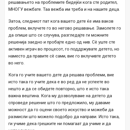
решавањето на проблемите бидејќи кога сте родител,
МНОГУ вежбате. Таа вежба им треба и на нашите деца.
Затоа, следниот пат кога вашето дете ќе има ваков
проблем, вклучете го во негово решавање. Замолете го
да опише што се случува, разгледајте ги можните
решенија заедно и пробајте едно од нив. Сè уште сте
активен играч во процесот, го поддржувате детето, но
наместо да правите сè сами, вие го вклучивте детето
во него.
Кога го учите вашето дете да решава проблеми, вие
исто така го учите дека е во ред да не успеете во
нешто и да се обидете повторно, што е исто така
важна вештина. Кога му дозволуваме на детето да
спроведе решение што го предложило, му даваме
можност да го оцени своето искуство и можеби да
размисли што можело подобро да направи. Исто така,
ги учиме дека грешките ни помагаат да учиме и да