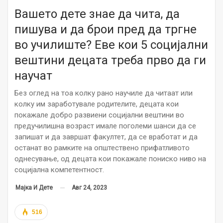
Вашето дете знае да чита, да
пишува и да брои пред да тргне
во училиште? Еве кои 5 социјални
вештини децата треба прво да ги
научат
Без оглед на тоа колку рано научиле да читаат или
колку им заработувале родителите, децата кои
покажале добро развиени социјални вештини во
предучилишна возраст имале поголеми шанси да се
запишат и да завршат факултет, да се вработат и да
останат во рамките на општествено прифатливото
однесување, од децата кои покажале пониско ниво на
социјална компетентност.
Авг 24, 2023
Мајка И Дете
516