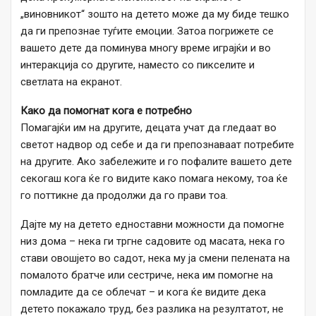
„виновникот“ зошто на детето може да му биде тешко
да ги препознае туѓите емоции. Затоа погрижете се
вашето дете да поминува многу време играјќи и во
интеракција со другите, наместо со пикселите и
светлата на екранот.
Како да помогнат кога е потребно
Помагајќи им на другите, децата учат да гледаат во
светот надвор од себе и да ги препознаваат потребите
на другите. Ако забележите и го пофалите вашето дете
секогаш кога ќе го видите како помага некому, тоа ќе
го поттикне да продолжи да го прави тоа.
Дајте му на детето едноставни можности да помогне
низ дома – нека ги тргне садовите од масата, нека го
стави овошјето во садот, нека му ја смени пелената на
помалото братче или сестриче, нека им помогне на
помладите да се облечат – и кога ќе видите дека
детето покажало труд, без разлика на резултатот, не