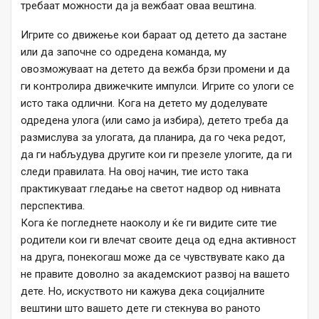
требаат можности да ја вежбаат оваа вештина.
Игрите со движење кои бараат од детето да застане
или да започне со одредена команда, му
овозможуваат на детето да вежба брзи промени и да
ги контролира движечките импулси. Игрите со улоги се
исто така одлични. Кога на детето му доделувате
одредена улога (или само ја избира), детето треба да
размислува за улогата, да планира, да го чека редот,
да ги набљудува другите кои ги презеле улогите, да ги
следи правилата. На овој начин, тие исто така
практикуваат гледање на светот надвор од нивната
перспектива.
Кога ќе погледнете наоколу и ќе ги видите сите тие
родители кои ги влечат своите деца од една активност
на друга, понекогаш може да се чувствувате како да
не правите доволно за академскиот развој на вашето
дете. Но, искуството ни кажува дека социјалните
вештини што вашето дете ги стекнува во раното