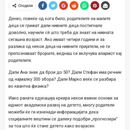
Сподели
Денес, повеќе од кога било, родителите на малите
деца се грижат дали нивните деца постигнале
доволно, научиле сè што треба да знаат на нивната
сегашна возраст. Ако имаат четири години и за
разлика од некои деца на нивните пријатели, не ги
препознаваат бројките, веднаш се вклучува алармот кај
родителите.
Дали Ана знае да брои до 50? Дали Стефан има речник
од најмалку 300 збора? Дали Марко веќе се разбира
во квантна физика?
Иако раната едукација креира некои важни основи за
идниот академски развој на детето, многу родители
можеби ќе ги изненади информацијата дека
социјалните вештини се далеку подобри „прогнозери“
за тоа што ќе стане детето како возрасен.