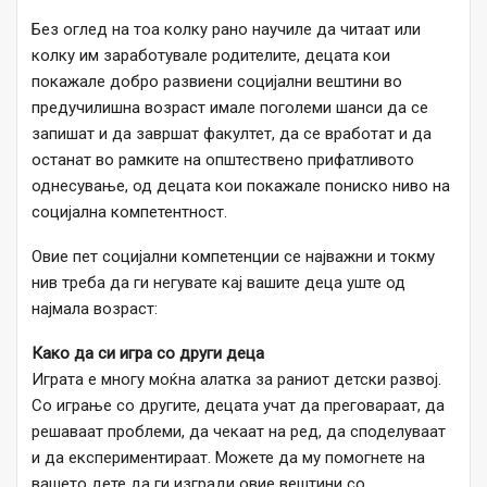
Без оглед на тоа колку рано научиле да читаат или
колку им заработувале родителите, децата кои
покажале добро развиени социјални вештини во
предучилишна возраст имале поголеми шанси да се
запишат и да завршат факултет, да се вработат и да
останат во рамките на општествено прифатливото
однесување, од децата кои покажале пониско ниво на
социјална компетентност.
Овие пет социјални компетенции се најважни и токму
нив треба да ги негувате кај вашите деца уште од
најмала возраст:
Како да си игра со други деца
Играта е многу моќна алатка за раниот детски развој.
Со играње со другите, децата учат да преговараат, да
решаваат проблеми, да чекаат на ред, да споделуваат
и да експериментираат. Можете да му помогнете на
вашето дете да ги изгради овие вештини со