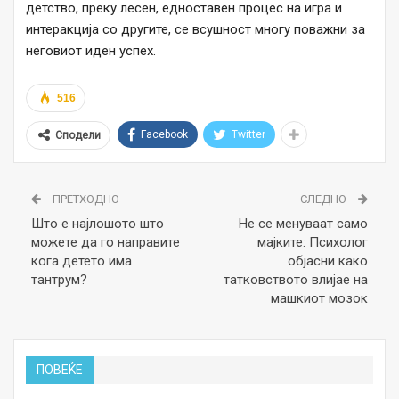
детство, преку лесен, едноставен процес на игра и
интеракција со другите, се всушност многу поважни за
неговиот иден успех.
516
Facebook
Twitter
Сподели
ПРЕТХОДНО
СЛЕДНО
Што е најлошото што
Не се менуваат само
можете да го направите
мајките: Психолог
кога детето има
објасни како
тантрум?
татковството влијае на
машкиот мозок
ПОВЕЌЕ