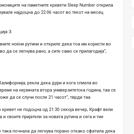
рисниците на паметните кревети Sleep Number открила
нувале најдоцна до 22:06 часот во текот на месец
ија З.
раните ноќни рутини и откриле дека тоа им користи во
 да се легнува рано, а сите само се прилагодија“,
Калифорнија, рекла дека дури и кога спиела во
време на нејзината втора универзитетска година, таа се
же да се случи после 21 часот“, тврди таа.
 кревет не подоцна од 21:30 секоја вечер, Крафт вели
и своите пријатели за новата рутина и сега и тие
о така почнала да легнува порано откако сфатила дека