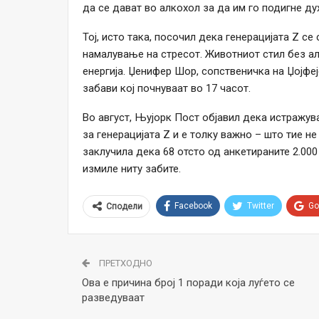
да се дават во алкохол за да им го подигне дух
Тој, исто така, посочил дека генерацијата Z с
намалување на стресот. Животниот стил без а
енергија. Џенифер Шор, сопственичка на Џојфеј
забави кој почнуваат во 17 часот.
Во август, Њујорк Пост објавил дека истражу
за генерацијата Z и е толку важно – што тие н
заклучила дека 68 отсто од анкетираните 2.000
измиле ниту забите.
Facebook
Twitter
Go
Сподели
ПРЕТХОДНО
Ова е причина број 1 поради која луѓето се
разведуваат