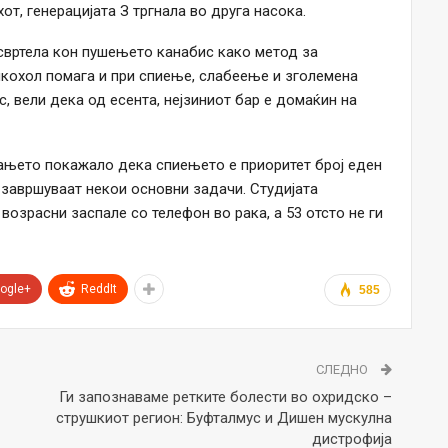
от, генерацијата З тргнала во друга насока.
е свртела кон пушењето канабис како метод за
лкохол помага и при спиење, слабеење и зголемена
с, вели дека од есента, нејзиниот бар е домаќин на
вањето покажало дека спиењето е приоритет број еден
е завршуваат некои основни задачи. Студијата
 возрасни заспале со телефон во рака, а 53 отсто не ги
ogle+
ReddIt
585
СЛЕДНО
Ги запознаваме ретките болести во охридско –
струшкиот регион: Буфталмус и Дишен мускулна
дистрофија