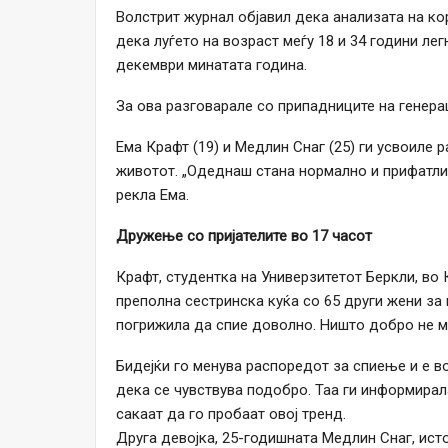
Волстрит журнал објавил дека анализата на ко
дека луѓето на возраст меѓу 18 и 34 години лег
декември минатата година.
За ова разговарале со припадниците на генерац
Ема Крафт (19) и Медлин Снаг (25) ги усвоиле 
животот. „Одеднаш стана нормално и прифатливо
рекла Ема.
Дружење со пријателите во 17 часот
Крафт, студентка на Универзитетот Беркли, во 
преполна сестринска куќа со 65 други жени за 
погрижила да спие доволно. Ништо добро не мо
Бидејќи го менува распоредот за спиење и е во
дека се чувствува подобро. Таа ги информирала 
сакаат да го пробаат овој тренд.
Друга девојка, 25-годишната Медлин Снаг, ист