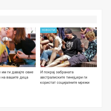
НОВОСТИ
е им ги давајте овие
И покрај забраната
 на вашите деца
австралиските тинејџери ги
користат социјалните мрежи