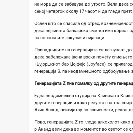
не мора да се забавува до утрото. Вели дека с
секој четврток околу 17 часот и да гледа прет
Освен што се спасила од стрес, вознемиреност
дека нејзината банкарска сметка има корист 
за полноќните закуски и пијалаци.
Припадниците на генерацијата си легнуваат до 
дека забележале јасна врска помеѓу спиењето 
Њујоршкиот бар Џојфејс (Joyface), се прилагод
генерација З, па неодамнешното одбројување з
Генерацијата Z пие помалку од другите генера
Една неодамнешна студија на Клиниката Кливл
другите генерации и како резултат на тоа спија
Ахил Ананд, психијатар за зависности, рекол д
Прво, генерацијата Z го гледа алкохолот како 
р Ананд вели дека во моментот во светот се с