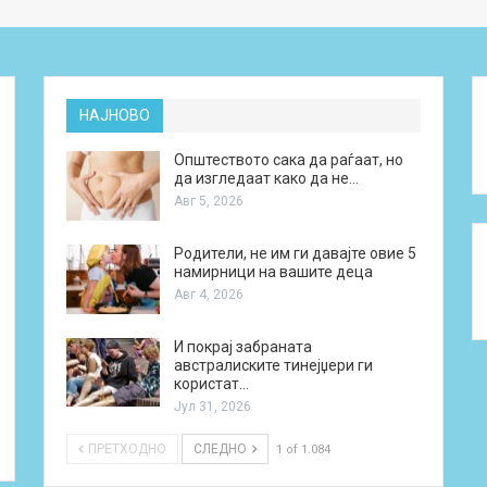
НАЈНОВО
Општеството сака да раѓаат, но
да изгледаат како да не…
Авг 5, 2026
Родители, не им ги давајте овие 5
намирници на вашите деца
Авг 4, 2026
И покрај забраната
австралиските тинејџери ги
користат…
Јул 31, 2026
ПРЕТХОДНО
СЛЕДНО
1 of 1.084