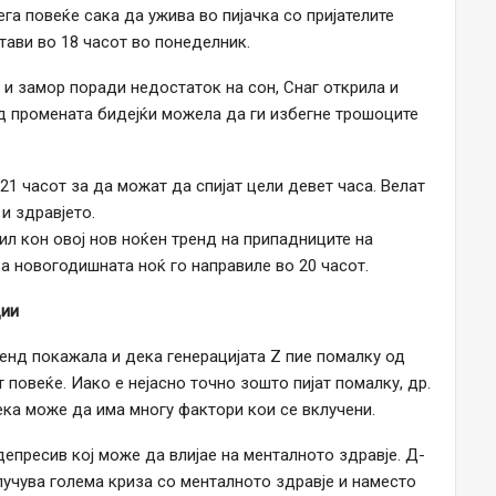
ега повеќе сака да ужива во пијачка со пријателите
стави во 18 часот во понеделник.
 и замор поради недостаток на сон, Снаг открила и
од промената бидејќи можела да ги избегне трошоците
21 часот за да можат да спијат цели девет часа. Велат
и здравјето.
ил кон овој нов ноќен тренд на припадниците на
а новогодишната ноќ го направиле во 20 часот.
ции
енд покажала и дека генерацијата Z пие помалку од
т повеќе. Иако е нејасно точно зошто пијат помалку, др.
ека може да има многу фактори кои се вклучени.
депресив кој може да влијае на менталното здравје. Д-
лучува голема криза со менталното здравје и наместо