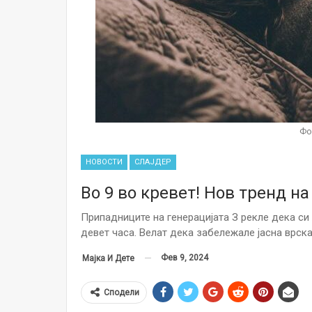
Фо
НОВОСТИ
СЛАЈДЕР
Во 9 во кревет! Нов тренд н
Припадниците на генерацијата З рекле дека си 
девет часа. Велат дека забележале јасна врск
Фев 9, 2024
Мајка И Дете
Сподели