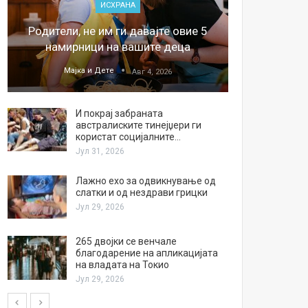
ИСХРАНА
„Џонс
Родители, не им ги давајте овие 5
обесштет
намирници на вашите деца
тв
Мајка и Дете
М
Авг 4, 2026
И покрај забраната
австралиските тинејџери ги
користат социјалните…
Јул 31, 2026
Лажно ехо за одвикнување од
слатки и од нездрави грицки
Јул 29, 2026
265 двојки се венчале
благодарение на апликацијата
на владата на Токио
Јул 29, 2026