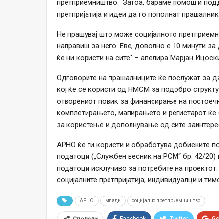
претприемништво. Затоа, бараме помош и подд
претпријатија и идеи да го пополнат прашалник
Не прашувај што може социјалното претприемн
направиш за него. Еве, доволно е 10 минути за
ќе ни користи на сите“ – апелира Марјан Ицоск
Одговорите на прашалниците ќе послужат за да
кој ќе се користи од НМСМ за подобро структ
отворениот повик за финансирање на постоечки
комплетирањето, мапирањето и регистарот ќе 
за користење и дополнување од сите заинтере
АРНО ќе ги користи и обработува добиените п
податоци („Службен весник на РСМ“ бр. 42/20)
податоци исклучиво за потребите на проектот.
социјалните претпријатија, индивидуалци и ти
АРНО
млади
социјално претприемништво
Facebook
Twitter
Go