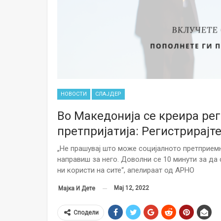
НОВОСТИ
СЛАЈДЕР
Во Македонија се креира ре
претпријатија: Регистрирајте
„Не прашувај што може социјалното претприемн
направиш за него. Доволни се 10 минути за да 
ни користи на сите“, апелираат од АРНО
Мај 12, 2022
Мајка И Дете
Сподели