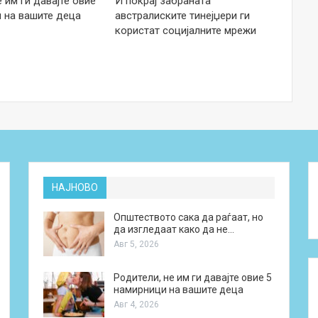
е им ги давајте овие
И покрај забраната
 на вашите деца
австралиските тинејџери ги
користат социјалните мрежи
НАЈНОВО
Општеството сака да раѓаат, но
да изгледаат како да не…
Авг 5, 2026
Родители, не им ги давајте овие 5
намирници на вашите деца
Авг 4, 2026