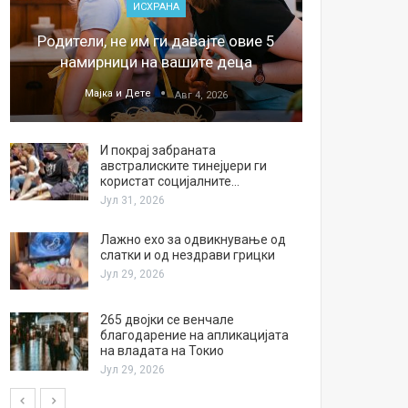
ИСХРАНА
„Џонс
Родители, не им ги давајте овие 5
обесштет
намирници на вашите деца
тв
Мајка и Дете
М
Авг 4, 2026
И покрај забраната
австралиските тинејџери ги
користат социјалните…
Јул 31, 2026
Лажно ехо за одвикнување од
слатки и од нездрави грицки
Јул 29, 2026
265 двојки се венчале
благодарение на апликацијата
на владата на Токио
Јул 29, 2026