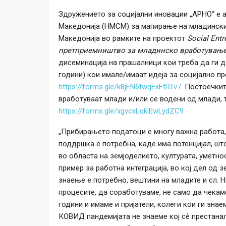
Здружението за социјални иновации „АРНО“ е
Македонија (НМСМ) за мапирање на младински с
Македонија во рамките на проектот
Social Ent
претприемништво за младинско вработување
дисеминација на прашалници кои треба да ги д
години) кои имале/имаат идеја за социјално пр
https://forms.gle/k8jFN6twqExFtRTv7
. Постоечкит
вработуваат млади и/или се водени од млади, 
https://forms.gle/xgvcxLqkiEwLydZC9
„Прибирањето податоци е многу важна работа,
поддршка е потребна, каде има потенцијал, шт
во областа на земјоделието, културата, уметно
пример за работна интеграција, во кој дел од 
знаење е потребно, вештини на младите и сл. 
процесите, да соработуваме, не само да чекам
години и имаме и пријатели, колеги кои ги зна
КОВИД пандемијата не знаеме кој сѐ престанал 