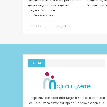
Општеството сака да раѓаат, но
Родители, н
да изгледаат како да не
5 намирници
родиле: Зошто е
проблематична…
ПРЕТХОДНО
СЛЕДНО
ЗА НАС
Содржините на порталот Мајка и дете се заштитени
со Законот за авторски права. За секоја форма на