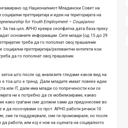
 ангажирано од Националниот Младински Совет на
оцијални претпријатија и идеи на територијата на
repreneurship for Youth Employment – Социјално
.
За таа цел, АРНО креира сеопфатна дата база преку
адат основните информации. Сите млади (од 15 до 29
етпријатие треба да го пополнат овој прашалник
е социјални претпријатија/релевантни ентитети кои
треба да го пополнат овој прашалник
 затоа што после од анализите гледаме каков вид на
о е тоа што е тренд. Дали младите имаат повеќе идеи
ста или IT, дали има млади со попречености кои се
земјата ни е потребно да се мобилизираме, какво
Ние како граѓани сме должни сами да придонесеме во
е и да посочуваме со прст. АРНО работи речиси 10
еме, сме ги поддржувале, сме ги промовирале, но после
да работи, или кој е нов на сцената на социјалното