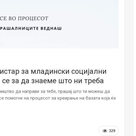
Малолетниците ќе бидат офлајн до
15-тата година: Франција воведе
забрана за…
Мајка и Дете
Јул 23, 2026
Нов тест од крвта би можел да го
открие ризикот од Алцхајмер
многу…
Јул 22, 2026
гистар за младински социјални
 се за да знаеме што ни треба
Австралијка роди четири
идентични ќерки: Чудо што се
случува еднаш на…
иштво да направи за тебе, прашај што ти можеш да
Јул 21, 2026
се помогне на процесот за креирање на базата која ќе
И многу среќа не е на арно! Жена
завршила на Итна помош по
свадбата на…
Јул 20, 2026
329