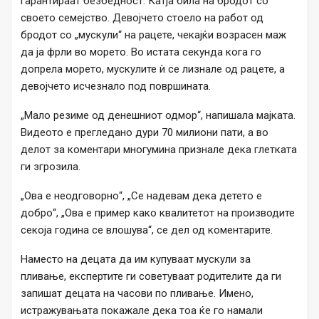
гарантираат безбедност. Катја била на бродот со
своето семејство. Девојчето стоело на работ од
бродот со „мускули“ на рацете, чекајќи возрасен маж
да ја фрли во морето. Во истата секунда кога го
допрела морето, мускулите ѝ се лизнале од рацете, а
девојчето исчезнало под површината.
„Мало резиме од денешниот одмор“, напишала мајката.
Видеото е прегледано дури 70 милиони пати, а во
делот за коментари многумина признале дека глетката
ги згрозила.
„Ова е неодговорно“, „Се надевам дека детето е
добро“, „Ова е пример како квалитетот на производите
секоја година се влошува“, се дел од коментарите.
Наместо на децата да им купуваат мускули за
пливање, експертите ги советуваат родителите да ги
запишат децата на часови по пливање. Имено,
истражувањата покажале дека тоа ќе го намали