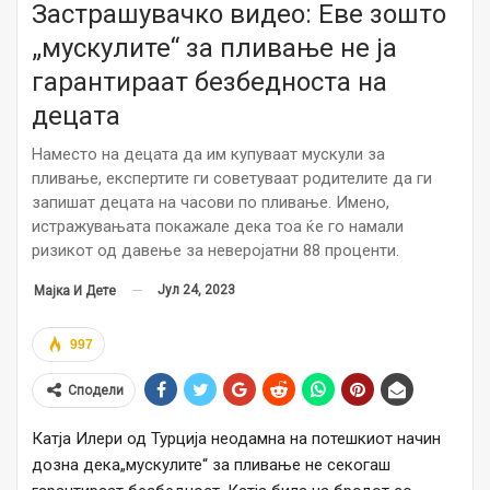
Застрашувачко видео: Еве зошто
„мускулите“ за пливање не ја
гарантираат безбедноста на
децата
Наместо на децата да им купуваат мускули за
пливање, експертите ги советуваат родителите да ги
запишат децата на часови по пливање. Имено,
истражувањата покажале дека тоа ќе го намали
ризикот од давење за неверојатни 88 проценти.
Јул 24, 2023
Мајка И Дете
997
Сподели
Катја Илери од Турција неодамна на потешкиот начин
дозна дека„мускулите“ за пливање не секогаш