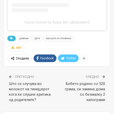
A post shared by Katya İleri (@katyaileri)
давење
дете
мускули за пливање
997
Facebook
Twitter
Сподели
ПРЕТХОДНО
СЛЕДНО
Што се случува во
Бебето родено со 520
мозокот на тинејџерот
грама, си замина дома
кога ќе слушне критика
со безмалку 2
од родителите?
килограми