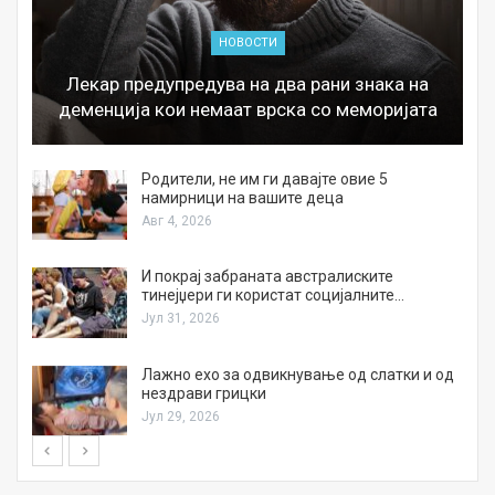
НОВОСТИ
Лекар предупредува на два рани знака на
деменција кои немаат врска со меморијата
а
Родители, не им ги давајте овие 5
намирници на вашите деца
Авг 4, 2026
И покрај забраната австралиските
тинејџери ги користат социјалните…
Јул 31, 2026
Лажно ехо за одвикнување од слатки и од
нездрави грицки
Јул 29, 2026