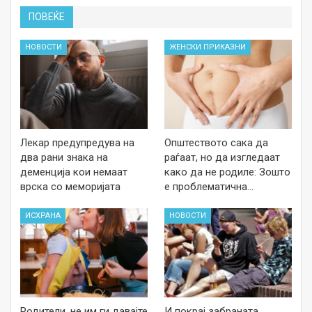
ПОВЕЌЕ
НОВОСТИ
ЖЕНСКИ ПРИКАЗНИ
Лекар предупредува на
Општеството сака да
два рани знака на
раѓаат, но да изгледаат
деменција кои немаат
како да не родиле: Зошто
врска со меморијата
е проблематична…
ИСХРАНА
НОВОСТИ
Родители, не им ги давајте
И покрај забраната