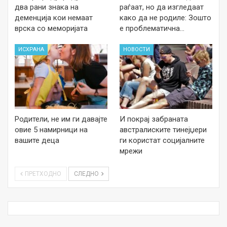
два рани знака на
раѓаат, но да изгледаат
деменција кои немаат
како да не родиле: Зошто
врска со меморијата
е проблематична…
ИСХРАНА
НОВОСТИ
Родители, не им ги давајте
И покрај забраната
овие 5 намирници на
австралиските тинејџери
вашите деца
ги користат социјалните
мрежи
ПРЕТХОДНО
СЛЕДНО