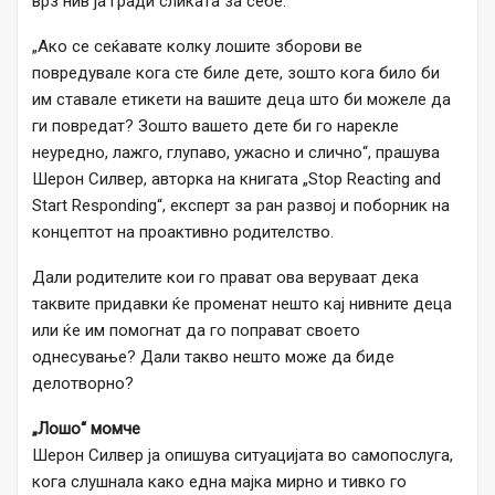
врз нив ја гради сликата за себе.
„Ако се сеќавате колку лошите зборови ве
повредувале кога сте биле дете, зошто кога било би
им ставале етикети на вашите деца што би можеле да
ги повредат? Зошто вашето дете би го нарекле
неуредно, лажго, глупаво, ужасно и слично“, прашува
Шерон Силвер, авторка на книгата „Stop Reacting and
Start Responding“, експерт за ран развој и поборник на
концептот на проактивно родителство.
Дали родителите кои го прават ова веруваат дека
таквите придавки ќе променат нешто кај нивните деца
или ќе им помогнат да го поправат своето
однесување? Дали такво нешто може да биде
делотворно?
„Лошо“ момче
Шерон Силвер ја опишува ситуацијата во самопослуга,
кога слушнала како една мајка мирно и тивко го