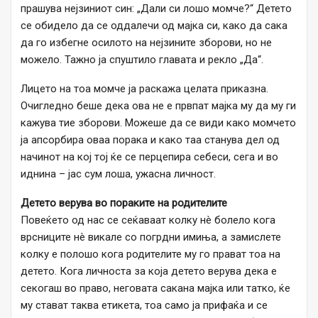
прашува нејзиниот син: „Дали си лошо момче?“ Детето
се обидело да се оддалечи од мајка си, како да сака
да го избегне осилото на нејзините зборови, но не
можело. Тажно ја спуштило главата и рекло „Да“.
Лицето на тоа момче ја раскажа целата приказна.
Очигледно беше дека ова не е првпат мајка му да му ги
кажува тие зборови. Можеше да се види како момчето
ја апсорбира оваа порака и како таа станува дел од
начинот на кој тој ќе се перцепира себеси, сега и во
иднина – јас сум лоша, ужасна личност.
Детето верува во пораките на родителите
Повеќето од нас се сеќаваат колку нè болело кога
врсниците нè викале со погрдни имиња, а замислете
колку е полошо кога родителите му го прават тоа на
детето. Кога личноста за која детето верува дека е
секогаш во право, неговата сакана мајка или татко, ќе
му стават таква етикета, тоа само ја прифаќа и се