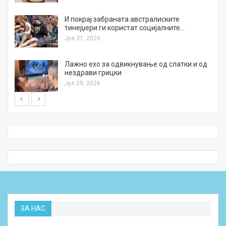
И покрај забраната австралиските
тинејџери ги користат социјалните…
Јул 31, 2026
Лажно ехо за одвикнување од слатки и од
нездрави грицки
Јул 29, 2026
ЗА НАС