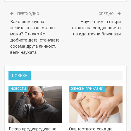
ПРЕТХОДНО
СЛЕДНО
Како се менуваат
Научeн тим ја откри
жените кога ќе станат
тајната на создавањето
мајки? Откако ќе
на идентични близнаци
добиете дете, станувате
сосема друга личност,
вели науката
ПОВЕЌЕ
НОВОСТИ
ЖЕНСКИ ПРИКАЗНИ
Лекар предупредува на
Општеството сака да