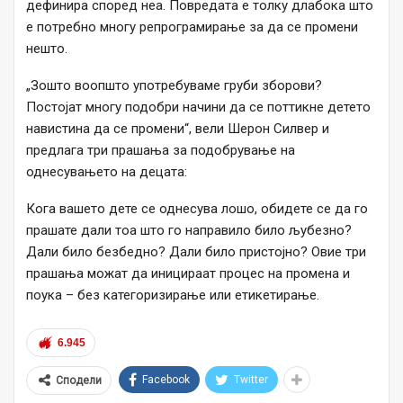
дефинира според неа. Повредата е толку длабока што
е потребно многу репрограмирање за да се промени
нешто.
„Зошто воопшто употребуваме груби зборови?
Постојат многу подобри начини да се поттикне детето
навистина да се промени“, вели Шерон Силвер и
предлага три прашања за подобрување на
однесувањето на децата:
Кога вашето дете се однесува лошо, обидете се да го
прашате дали тоа што го направило било љубезно?
Дали било безбедно? Дали било пристојно? Овие три
прашања можат да иницираат процес на промена и
поука – без категоризирање или етикетирање.
6.945
Facebook
Twitter
Сподели