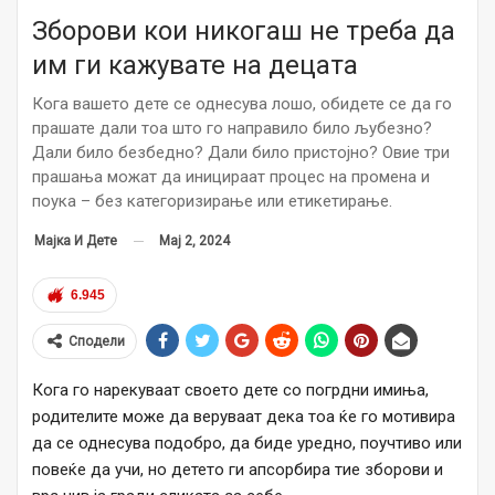
Зборови кои никогаш не треба да
им ги кажувате на децата
Кога вашето дете се однесува лошо, обидете се да го
прашате дали тоа што го направило било љубезно?
Дали било безбедно? Дали било пристојно? Овие три
прашања можат да иницираат процес на промена и
поука – без категоризирање или етикетирање.
Мај 2, 2024
Мајка И Дете
6.945
Сподели
Кога го нарекуваат своето дете со погрдни имиња,
родителите може да веруваат дека тоа ќе гo мотивира
да се однесува подобро, да бидe уреднo, поучтивo или
повеќе да учи, но детето ги апсорбира тие зборови и