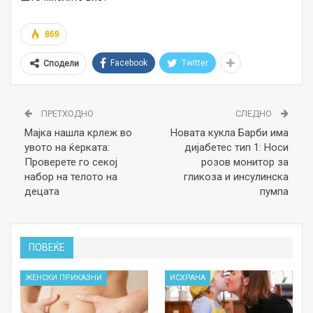
869
Facebook
Twitter
Сподели
ПРЕТХОДНО
СЛЕДНО
Мајка нашла крлеж во
Новата кукла Барби има
увото на ќерката:
дијабетес тип 1: Носи
Проверете го секоj
розов монитор за
набор на телото на
гликоза и инсулинска
децата
пумпа
ПОВЕЌЕ
ЖЕНСКИ ПРИКАЗНИ
ИСХРАНА