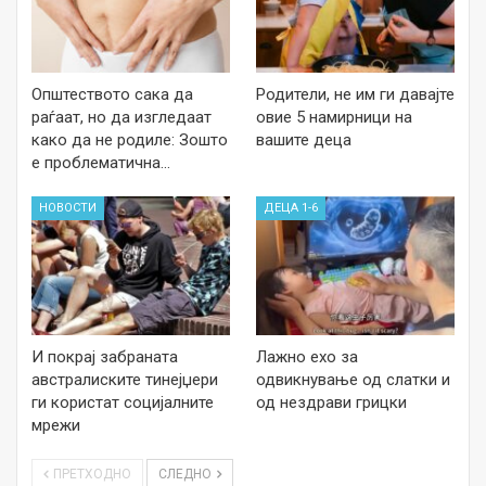
Општеството сака да
Родители, не им ги давајте
раѓаат, но да изгледаат
овие 5 намирници на
како да не родиле: Зошто
вашите деца
е проблематична…
НОВОСТИ
ДЕЦА 1-6
И покрај забраната
Лажно ехо за
австралиските тинејџери
одвикнување од слатки и
ги користат социјалните
од нездрави грицки
мрежи
ПРЕТХОДНО
СЛЕДНО