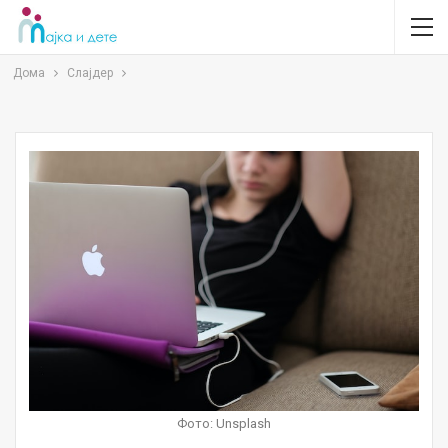
Дома
Слајдер
Фото: Unsplash