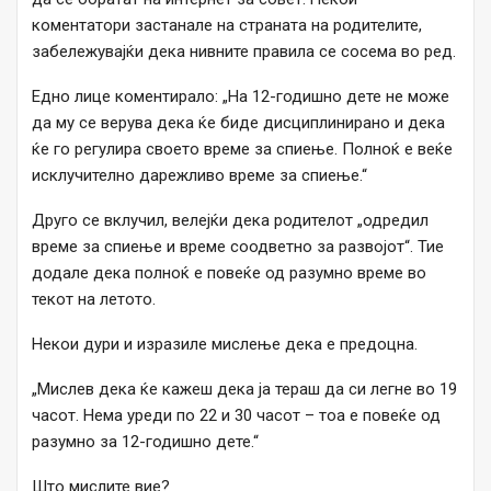
коментатори застанале на страната на родителите,
забележувајќи дека нивните правила се сосема во ред.
Едно лице коментирало: „На 12-годишно дете не може
да му се верува дека ќе биде дисциплинирано и дека
ќе го регулира своето време за спиење. Полноќ е веќе
исклучително дарежливо време за спиење.“
Друго се вклучил, велејќи дека родителот „одредил
време за спиење и време соодветно за развојот“. Тие
додале дека полноќ е повеќе од разумно време во
текот на летото.
Некои дури и изразиле мислење дека е предоцна.
„Мислев дека ќе кажеш дека ја тераш да си легне во 19
часот. Нема уреди по 22 и 30 часот – тоа е повеќе од
разумно за 12-годишно дете.“
Што мислите вие?