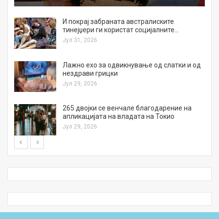
И покрај забраната австралиските
тинејџери ги користат социјалните…
Јул 31, 2026
Лажно ехо за одвикнување од слатки и од
нездрави грицки
Јул 29, 2026
а
265 двојки се венчале благодарение на
апликацијата на владата на Токио
Јул 29, 2026