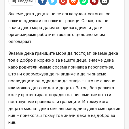
Сподели
Знаеме дека децата не се согласуваат секогаш со
нашите одлуки и со нашите граници. Сепак, тоа не
значи дека мора да им се прилагодиме и да ги
организираме работите така што целосно ќе им
одговараат.
Знаеме дека границите мора да постојат, знаеме дека
тоа е добро и корисно за нашите деца, знаеме дека
како родители имаме сосема поинаква перспектива,
што ни овозможува да ги видиме и да ги знаеме
последиците од одредени дејствија – што не е лесно
или можно да го видат и децата. Затоа, без разлика
колку протестираат поради тоа, ние сме тие што ги
поставуваме правилата и границите. И токму кога
децата мислат дека сме неправедни и дека сме против
нив – понекогаш токму тоа значи дека е најдобро за
нив.