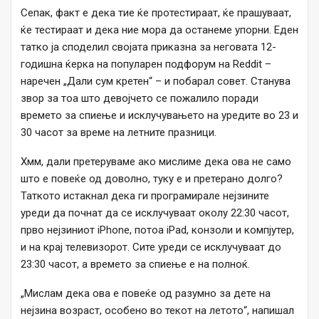
Сепак, факт е дека тие ќе протестираат, ќе прашуваат,
ќе тестираат и дека ние мора да останеме упорни. Еден
татко ја споделил својата приказна за неговата 12-
годишна ќерка на популарен подфорум на Reddit –
наречен „Дали сум кретен“ – и побарал совет. Станува
звор за тоа што девојчето се пожалило поради
времето за спиење и исклучувањето на уредите во 23 и
30 часот за време на летните празници.
Хмм, дали претеруваме ако мислиме дека ова не само
што е повеќе од доволно, туку е и претерано долго?
Таткото истакнал дека ги програмирале нејзините
уреди да почнат да се исклучуваат околу 22:30 часот,
прво нејзиниот iPhone, потоа iPad, конзоли и компјутер,
и на крај телевизорот. Сите уреди се исклучуваат до
23:30 часот, а времето за спиење е на полноќ.
„Мислам дека ова е повеќе од разумно за дете на
нејзина возраст, особено во текот на летото“, напишал