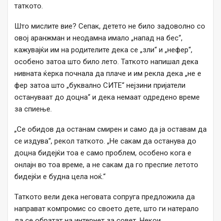
таткото.
Што мислите вие? Сепак, детето не било задоволно со
овој аранжман и неодамна имало „напад на бес“,
кажувајќи им на родителите дека се „зли“ и „нефер“,
особено затоа што било лето. Таткото напишал дека
нивната ќерка почнала да плаче и им рекла дека „не е
фер затоа што „буквално СИТЕ“ нејзини пријатели
остануваат до доцна“ и дека немаат одредено време
за спиење.
„Се обидов да останам смирен и само да ја оставам да
се издува“, рекол таткото. „Не сакам да останува до
доцна бидејќи тоа е само проблем, особено кога е
онлајн во тоа време, а не сакам да го преспие летото
бидејќи е будна цела ноќ.“
Таткото вели дека неговата сопруга предложила да
направат компромис со своето дете, што ги натерало
да се обратат на интернет за совет. Некои