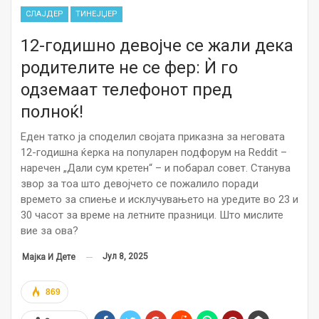
СЛАЈДЕР
ТИНЕЈЏЕР
12-годишно девојче се жали дека
родителите не се фер: Ѝ го
одземаат телефонот пред
полноќ!
Еден татко ја споделил својата приказна за неговата
12-годишна ќерка на популарен подфорум на Reddit –
наречен „Дали сум кретен“ – и побарал совет. Станува
звор за тоа што девојчето се пожалило поради
времето за спиење и исклучувањето на уредите во 23 и
30 часот за време на летните празници. Што мислите
вие за ова?
Јул 8, 2025
Мајка И Дете
869