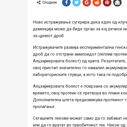
Сподели
Ново истражување сугерира дека еден од клучн
деменција може да биде орган за кој речиси ни
за црниот дроб.
Истражувачите развија експериментална генска
дроб да го отстрани амилоидот (леплив протеин
Алцхајмеровата болест) од крвта. Резултатите,
овој пристап значително го намалил акумулира
лабораториските глувци, а исто така ги подоб
Алцхајмеровата болест е поврзана со акумули
времето, овој протеин се претвора во плаки ко
Дополнителна штета предизвикува протеинот та
пропаѓање.
Сегашните лекови можат само да го забават н
или да го вратат во првобитниот тек. Некои од