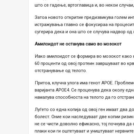
што се гадење, вртоглавица и, во некои случаи
Затоа новото откритие предизвикува голем инт
истражувања главно се фокусираа на процесите
сугерира дека и она што се случува надвор од 
Амилоидот не останува само во мозокот
Иако амилоидот се формира во мозокот како 
60 проценти од овој протеин завршуваат во кр
отстранување од телото.
Притоа, клучна улога има генот APOE. Проблемот
варијанта APOE4. Се проценува дека околу една
намалува способноста на телото да го отстран
Луѓето со една копија од овој ген имаат два д
болест. Оние кои наследуваат две копии ризик
не се чисти доволно ефикасно, тој почнува да
плаки кои ги оштетуваат и уништуваат нервните