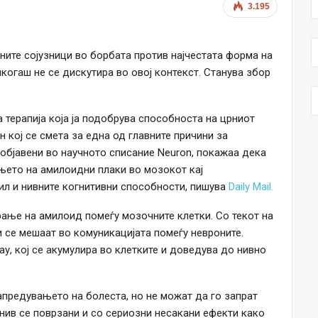
3.195
ите сојузници во борбата против најчестата форма на
когаш не се дискутира во овој контекст. Станува збор
 терапија која ја подобрува способноста на црниот
 кој се смета за една од главните причини за
 објавени во научното списание Neuron, покажаа дека
њето на амилоидни плаки во мозокот кај
рил и нивните когнитивни способности, пишува
Daily Mail.
рање на амилоид помеѓу мозочните клетки. Со текот на
и се мешаат во комуникацијата помеѓу невроните.
у, кој се акумулира во клетките и доведува до нивно
апредувањето на болеста, но не можат да го запрат
 нив се поврзани и со сериозни несакани ефекти како