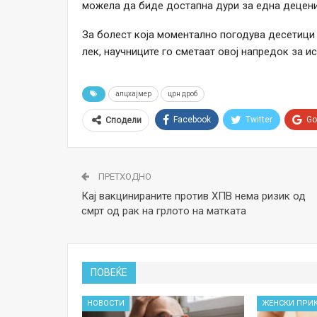
можела да биде достапна дури за една децениј
За болест која моментално погодува десетици м
лек, научниците го сметаат овој напредок за и
алцхајмер
црн дроб
Facebook
Twitter
Go
Сподели
ПРЕТХОДНО
Кај вакцинираните против ХПВ нема ризик од
смрт од рак на грлото на матката
ПОВЕЌЕ
НОВОСТИ
ЖЕНСКИ ПРИ