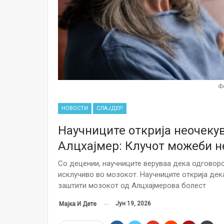
Ф
НОВОСТИ
СЛАЈДЕР
Научниците открија неочекув
Алцхајмер: Клучот можеби н
Со децении, научниците веруваа дека одговоро
исклучиво во мозокот. Научниците открија дек
заштити мозокот од Алцхајмерова болест
Јун 19, 2026
Мајка И Дете