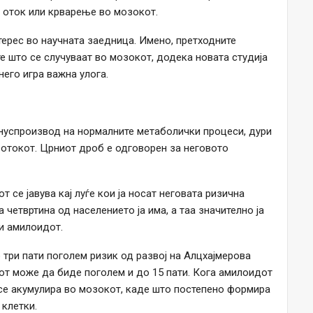
, оток или крварење во мозокот.
ерес во научната заедница. Имено, претходните
 што се случуваат во мозокот, додека новата студија
него игра важна улога.
нуспроизвод на нормалните метаболички процеси, дури
вотокот. Црниот дроб е одговорен за неговото
 се јавува кај луѓе кои ја носат неговата ризична
 четвртина од населението ја има, а таа значително ја
и амилоидот.
о три пати поголем ризик од развој на Алцхајмерова
от може да биде поголем и до 15 пати. Кога амилоидот
 се акумулира во мозокот, каде што постепено формира
 клетки.