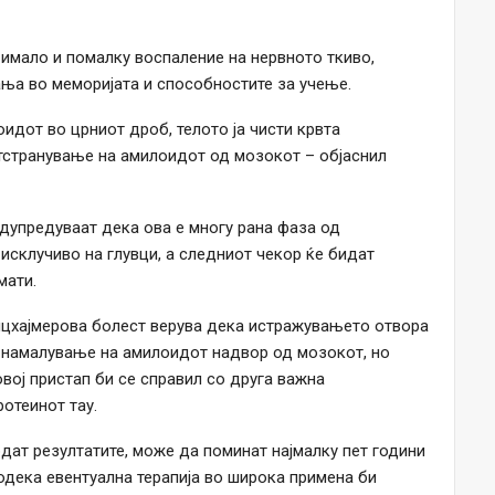
имало и помалку воспаление на нервното ткиво,
ња во меморијата и способностите за учење.
дот во црниот дроб, телото ја чисти крвта
тстранување на амилоидот од мозокот – објаснил
едупредуваат дека ова е многу рана фаза од
исклучиво на глувци, а следниот чекор ќе бидат
мати.
лцхајмерова болест верува дека истражувањето отвора
 намалување на амилоидот надвор од мозокот, но
вој пристап би се справил со друга важна
ротеинот тау.
ат резултатите, може да поминат најмалку пет години
додека евентуална терапија во широка примена би