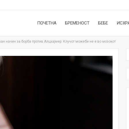
ПОЧЕТНА
БРЕМЕНОСТ
БЕБЕ
ИСХР
ван начин за борба против Алцхајмер: Клучот можеби не е во мозокот