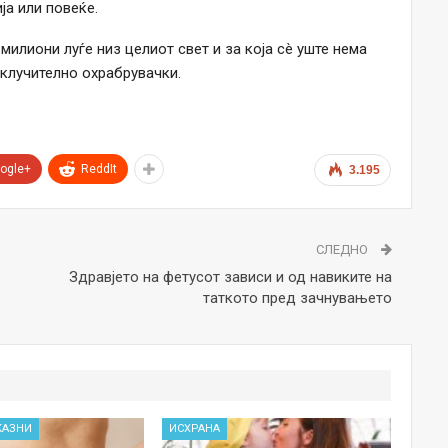
а или повеќе.
илиони луѓе низ целиот свет и за која сè уште нема
склучително охрабрувачки.
ogle+
ReddIt
3.195
СЛЕДНО
Здравјето на фетусот зависи и од навиките на
таткото пред зачнувањето
КАЗНИ
ИСХРАНА