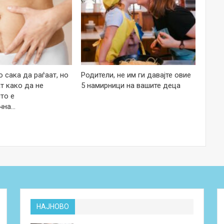
 сака да раѓаат, но
Родители, не им ги давајте овие
т како да не
5 намирници на вашите деца
то е
чна…
НАЈНОВО