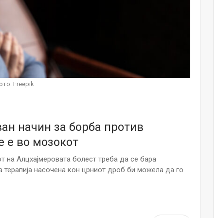
НОВОСТИ
Финците вложија милион евра во
кал, за посилен имунитет на децата
Мајка и Дете
Јул 24, 2026
Малолетниците ќе бидат офлајн
ото: Freepik
до 15-тата година: Франција
воведе…
Јул 23, 2026
ан начин за борба против
Нов тест од крвта би можел да го
открие ризикот од Алцхајмер
е е во мозокот
многу…
Јул 22, 2026
т на Алцхајмеровата болест треба да се бара
а терапија насочена кон црниот дроб би можела да го
Австралијка роди четири
идентични ќерки: Чудо што се
случува еднаш на…
Јул 21, 2026