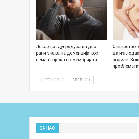
Лекар предупредува на два
Општеството
рани знака на деменција кои
да изгледаа
немаат врска со меморијата
родиле: Зош
проблемати
ПРЕТХОДНО
СЛЕДНО
ЗА НАС