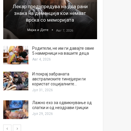
Лекар предупредува на два рани
26
знака на деменција кои немаат
благода
врска со меморијата
Мајка и Дете
М
Авг 7, 2026
Родители, не им ги давајте овие
5 намирници на вашите деца
Авг 4, 2026
И покрај забраната
австралиските тинејџери ги
користат социјалните…
Јул 31, 2026
Лажно ехо за одвикнување од
слатки и од нездрави грицки
Јул 29, 2026