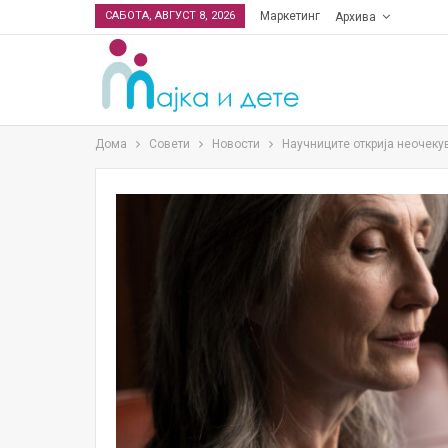
САБОТА, АВГУСТ 8, 2026
Маркетинг
Архива
Дома
Совети
Новости
Научниците открија неочеку