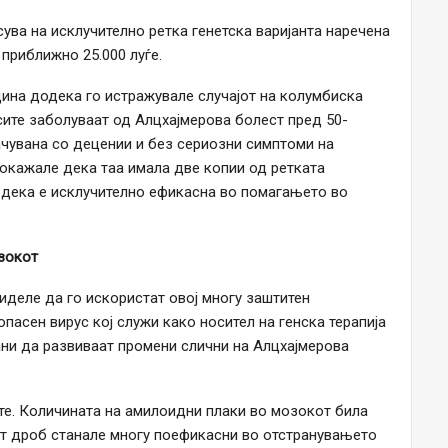
ува на исклучително ретка генетска варијанта наречена
 приближно 25.000 луѓе.
дина додека го истражувале случајот на колумбиска
 сите заболуваат од Алцхајмерова болест пред 50-
ачувана со децении и без сериозни симптоми на
покажале дека таа имала две копии од ретката
ва дека е исклучително ефикасна во помагањето во
озокот
биделе да го искористат овој многу заштитен
опасен вирус кој служи како носител на генска терапија
рани да развиваат промени слични на Алцхајмерова
те. Количината на амилоидни плаки во мозокот била
от дроб станале многу поефикасни во отстранувањето