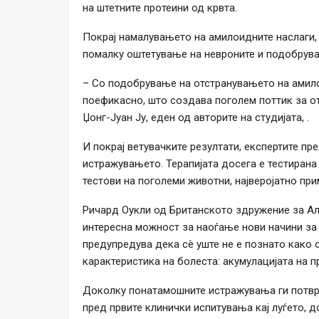
на штетните протеини од крвта.
Покрај намалувањето на амилоидните наслаги, 
помалку оштетување на невроните и подобрува
– Со подобрување на отстранувањето на амилои
поефикасно, што создава поголем поттик за о
Џонг-Јуан Ју, еден од авторите на студијата, .
И покрај ветувачките резултати, експертите пр
истражувањето. Терапијата досега е тестирана 
тестови на поголеми животни, најверојатно при
Ричард Оукли од Британското здружение за А
интересна можност за наоѓање нови начини за
предупредува дека сè уште не е познато како о
карактеристика на болеста: акумулацијата на п
Доколку понатамошните истражувања ги потврд
пред првите клинички испитувања кај луѓето, 