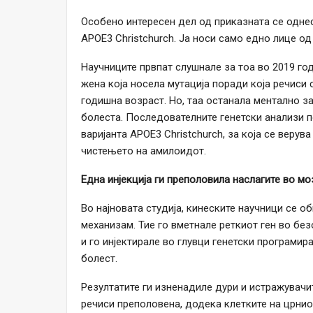
Особено интересен дел од приказната се однес
APOE3 Christchurch. Ја носи само едно лице од
Научниците првпат слушнале за тоа во 2019 го
жена која носела мутација поради која речиси
годишна возраст. Но, таа останала ментално з
болеста. Последователните генетски анализи 
варијанта APOE3 Christchurch, за која се веру
чистењето на амилоидот.
Една инјекција ги преполовила наслагите во м
Во најновата студија, кинеските научници се о
механизам. Тие го вметнале реткиот ген во без
и го инјектирале во глувци генетски програми
болест.
Резултатите ги изненадиле дури и истражувачи
речиси преполовена, додека клетките на црни