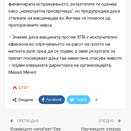
финансирала истражувањето, резултатите ги оценија
како „неверојатна пресвртница“, но предупредија дека
стапките на вакцинација во Англија се пониски од
препорачаните нивоа.
– Знаеме дека вакцината против ХПВ е исклучително
ефикасна во спречувањето на ракот на грлото на
матката уште пред да се појави, а овие резултати за
првпат покажуваат дека таа навистина спасува животи
– изјави извршната директорка на организацијата,
Мишел Мичел.
2.717
Facebook
Twitter
Сподели
ПРЕТХОДНО
СЛЕДНО
Комарците напаѓаат! Еве
Научниците открија