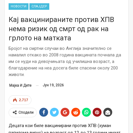
НОВОСТИ
СЛАЈДЕР
Кај вакцинираните против ХПВ
нема ризик од смрт од рак на
грлото на матката
Бројот на смртни случаи во Англија значително се
намалил откако во 2008 година вакцината почнала да
им се нуди на девојчињата од училишна возраст, а
благодарение на неа досега биле спасени околу 200
животи.
Јун 19, 2026
Мајка И Дете
2.717
Сподели
Децата кои биле вакцинирани против ХПВ (хуман
папилома вирус) на возраст од 12 до 13 години имаат