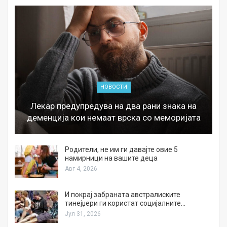
НОВОСТИ
Лекар предупредува на два рани знака на
деменција кои немаат врска со меморијата
а
Родители, не им ги давајте овие 5
намирници на вашите деца
Авг 4, 2026
И покрај забраната австралиските
тинејџери ги користат социјалните…
Јул 31, 2026