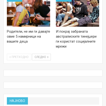
Родители, не им ги давајте
И покрај забраната
овие 5 намирници на
австралиските тинејџери
вашите деца
ги користат социјалните
мрежи
ПРЕТХОДНО
СЛЕДНО
НАЈНОВО