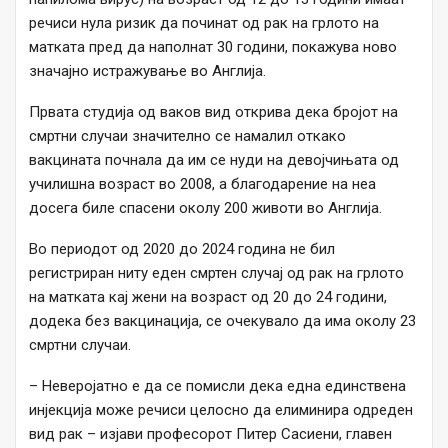
речиси нула ризик да починат од рак на грлото на
матката пред да наполнат 30 години, покажува ново
значајно истражување во Англија.
Првата студија од ваков вид открива дека бројот на
смртни случаи значително се намалил откако
вакцината почнала да им се нуди на девојчињата од
училишна возраст во 2008, а благодарение на неа
досега биле спасени околу 200 животи во Англија.
Во периодот од 2020 до 2024 година не бил
регистриран ниту еден смртен случај од рак на грлото
на матката кај жени на возраст од 20 до 24 години,
додека без вакцинација, се очекувало да има околу 23
смртни случаи.
– Неверојатно е да се помисли дека една единствена
инјекција може речиси целосно да елиминира одреден
вид рак – изјави професорот Питер Сасиени, главен