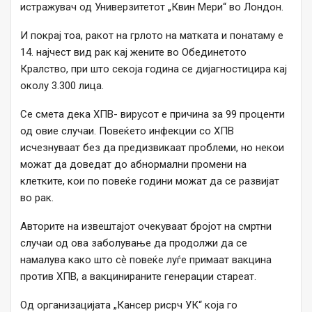
истражувач од Универзитетот „Квин Мери“ во Лондон.
И покрај тоа, ракот на грлото на матката и понатаму е
14. најчест вид рак кај жените во Обединетото
Кралство, при што секоја година се дијагностицира кај
околу 3.300 лица.
Се смета дека ХПВ- вирусот е причина за 99 проценти
од овие случаи. Повеќето инфекции со ХПВ
исчезнуваат без да предизвикаат проблеми, но некои
можат да доведат до абнормални промени на
клетките, кои по повеќе години можат да се развијат
во рак.
Авторите на извештајот очекуваат бројот на смртни
случаи од ова заболување да продолжи да се
намалува како што сѐ повеќе луѓе примаат вакцина
против ХПВ, а вакцинираните генерации стареат.
Од организацијата „Кaнсер рисрч УК“ која го