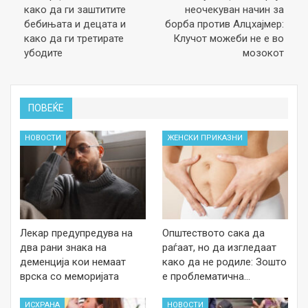
како да ги заштитите
неочекуван начин за
бебињата и децата и
борба против Алцхајмер:
како да ги третирате
Клучот можеби не е во
убодите
мозокот
ПОВЕЌЕ
НОВОСТИ
ЖЕНСКИ ПРИКАЗНИ
Лекар предупредува на
Општеството сака да
два рани знака на
раѓаат, но да изгледаат
деменција кои немаат
како да не родиле: Зошто
врска со меморијата
е проблематична…
ИСХРАНА
НОВОСТИ