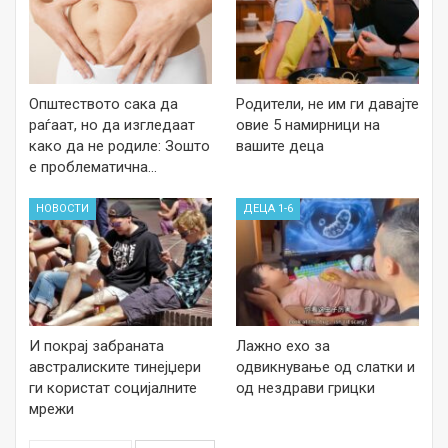
Општеството сака да
Родители, не им ги давајте
раѓаат, но да изгледаат
овие 5 намирници на
како да не родиле: Зошто
вашите деца
е проблематична…
НОВОСТИ
ДЕЦА 1-6
И покрај забраната
Лажно ехо за
австралиските тинејџери
одвикнување од слатки и
ги користат социјалните
од нездрави грицки
мрежи