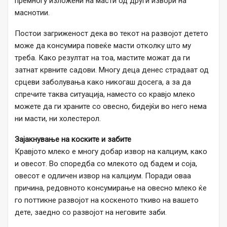
премногу изложени на масти од други извори на
маснотии.
Постои загриженост дека во текот на развојот детето
може да консумира повеќе масти отколку што му
треба. Како резултат на тоа, мастите можат да ги
затнат крвните садови. Многу деца денес страдаат од
срцеви заболувања како никогаш досега, а за да
спречите таква ситуација, наместо со кравјо млеко
можете да ги храните со овесно, бидејќи во него нема
ни масти, ни холестерол.
Зајакнување на коските и забите
Кравјото млеко е многу добар извор на калциум, како
и овесот. Во споредба со млекото од бадем и соја,
овесот е одличен извор на калциум. Поради оваа
причина, редовното консумирање на овесно млеко ќе
го поттикне развојот на коскеното ткиво на вашето
дете, заедно со развојот на неговите заби.