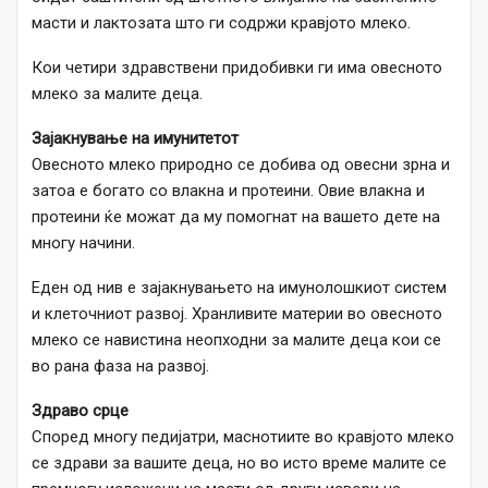
масти и лактозата што ги содржи кравјото млеко.
Кои четири здравствени придобивки ги има овесното
млеко за малите деца.
Зајакнување на имунитетот
Овесното млеко природно се добива од овесни зрна и
затоа е богато со влакна и протеини. Овие влакна и
протеини ќе можат да му помогнат на вашето дете на
многу начини.
Еден од нив е зајакнувањето на имунолошкиот систем
и клеточниот развој. Хранливите материи во овесното
млеко се навистина неопходни за малите деца кои се
во рана фаза на развој.
Здраво срце
Според многу педијатри, маснотиите во кравјото млеко
се здрави за вашите деца, но во исто време малите се