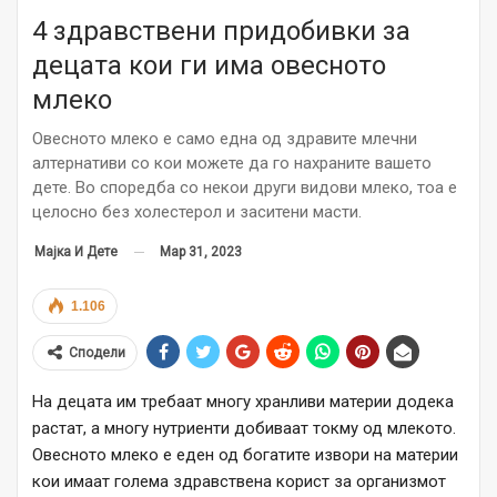
4 здравствени придобивки за
децата кои ги има овесното
млеко
Овесното млеко е само една од здравите млечни
алтернативи со кои можете да го нахраните вашето
дете. Во споредба со некои други видови млеко, тоа е
целосно без холестерол и заситени масти.
Мар 31, 2023
Мајка И Дете
1.106
Сподели
На децата им требаат многу хранливи материи додека
растат, а многу нутриенти добиваат токму од млекото.
Овесното млеко е еден од богатите извори на материи
кои имаат голема здравствена корист за организмот