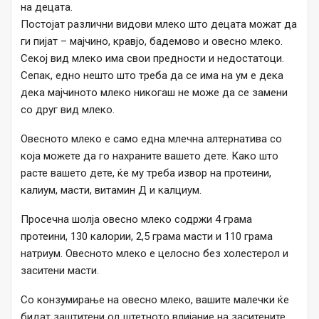
на децата.
Постојат различни видови млеко што децата можат да
ги пијат – мајчино, кравјо, бадемово и овесно млеко.
Секој вид млеко има свои предности и недостатоци.
Сепак, едно нешто што треба да се има на ум е дека
дека мајчиното млеко никогаш не може да се замени
со друг вид млеко.
Овесното млеко е само една млечна алтернатива со
која можете да го нахраните вашето дете. Како што
расте вашето дете, ќе му треба извор на протеини,
калиум, масти, витамин Д и калциум.
Просечна шолја овесно млеко содржи 4 грама
протеини, 130 калории, 2,5 грама масти и 110 грама
натриум. Овесното млеко е целосно без холестерол и
заситени масти.
Со конзумирање на овесно млеко, вашите малечки ќе
бидат заштитени од штетното влијание на заситените