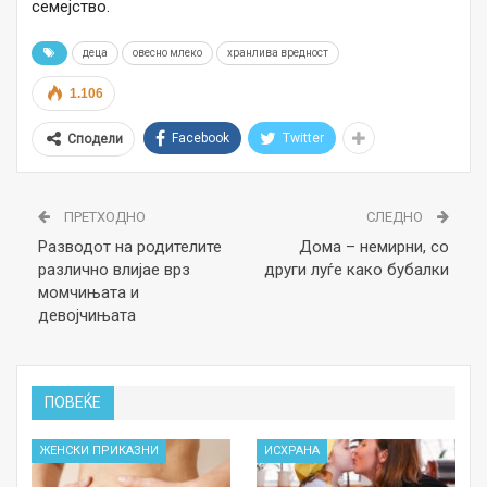
семејство.
деца
овесно млеко
хранлива вредност
1.106
Facebook
Twitter
Сподели
ПРЕТХОДНО
СЛЕДНО
Разводот на родителите
Дома – немирни, со
различно влијае врз
други луѓе како бубалки
момчињата и
девојчињата
ПОВЕЌЕ
ЖЕНСКИ ПРИКАЗНИ
ИСХРАНА