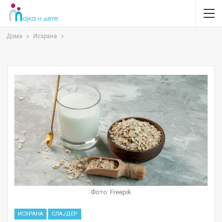
Дома
Исхрана
Фото: Freepik
ИСХРАНА
СЛАЈДЕР