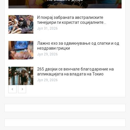
И покрај забраната австралиските
тинејџери ги користат социјалните…
Јул 31, 2026
Лажно ехо за одвикнување од слатки и од
нездрави грицки
Јул 29, 2026
а
265 двојки се венчале благодарение на
апликацијата на владата на Токио
Јул 29, 2026