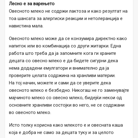
Лесно е за варењето
Овесното млеко не содржи лактоза и како резултат на
тоа шансата за алергиски реакции и нетолеранција е
навистина мала.
Овесното млеко може да се конзумира директно како
напиток или во комбинација со други житарки. Една
работа што треба да ја запомните кога ги храните
децата со овесно млеко е да бидете сигурни дека
нема додадени емулгатори и внимателно да ја
проверите целата содржина на хранливи материи.
На тој начин, можете и сами да се уверите дека
овесното млеко е безбедно. Никогаш не го заменувајте
мајчиното млеко со овесно млеко, бидејќи некои од
основните хранливи состојки во него, не се содржани
во овесното млеко.
Исто толку корисна како млекото е и овесната каша
која е добра не само за децата туку и за целото