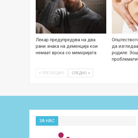
Лекар предупредува на два
Општеството
рани знака на деменција кои
да изгледаа
немаат врска со меморијата
родиле: Зош
проблемати
ПРЕТХОДНО
СЛЕДНО
ЗА НАС