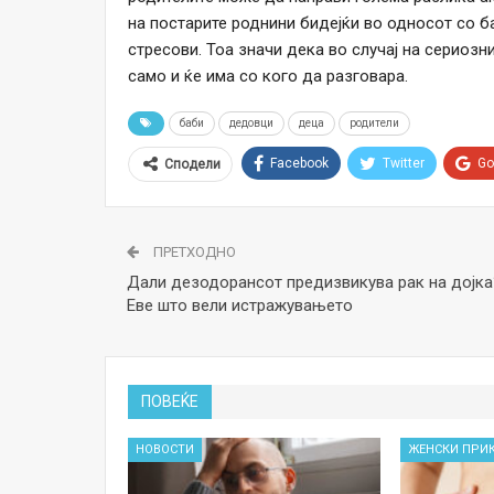
на постарите роднини бидејќи во односот со 
стресови. Тоа значи дека во случај на сериоз
само и ќе има со кого да разговара.
баби
дедовци
деца
родители
Facebook
Twitter
Go
Сподели
ПРЕТХОДНО
Дали дезодорансот предизвикува рак на дојка
Еве што вели истражувањето
ПОВЕЌЕ
НОВОСТИ
ЖЕНСКИ ПРИ