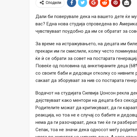
Сподели
Дали би поверувале дека на вашето дете ќе му
вас? Една нова студија спроведена во Америк
чувствуваат поудобно да им се обратат за сов
За време на истражувањето, на децата им бил
прекари им ги смислиле, колку често поминува
ќе ѝ се обрати за совет на постарата генерациј
Повеќе од половина од анкетираните деца (68
со своите баби и дедовци отколку со нивните р
сакаат да зборуваат за нив со постарата генер
Водачот на студијата Силвија Џонсон рекла де
дејствуваат како ментори на децата без секојд
Родителите можат да критикуваат, да ги караа
реакција, но тоа не е случај со бабите и дедо
нема да ги разочараат, дека тие ќе ги разберат
Сепак, тоа не значи дека односот меѓу родител