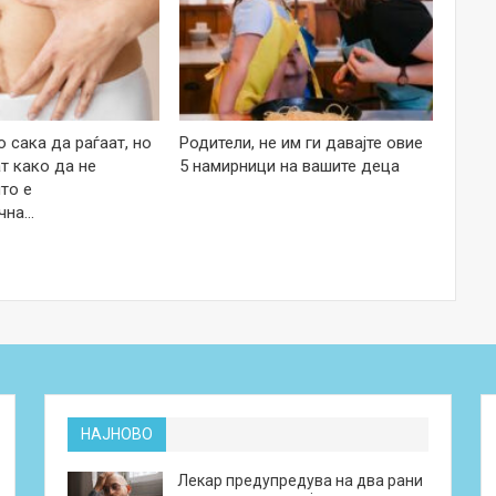
 сака да раѓаат, но
Родители, не им ги давајте овие
т како да не
5 намирници на вашите деца
то е
чна…
НАЈНОВО
Лекар предупредува на два рани