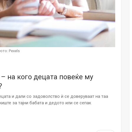
НОВОСТИ
Финците вложија милион евра во
кал, за посилен имунитет на децата
Мајка и Дете
Јул 24, 2026
Малолетниците ќе бидат офлајн
ото: Pexels
до 15-тата година: Франција
воведе…
Јул 23, 2026
 – на кого децата повеќе му
Нов тест од крвта би можел да го
открие ризикот од Алцхајмер
?
многу…
Јул 22, 2026
ецата и дали со задоволство ѝ се доверуваат на таа
иште за тајни бабата и дедото или се сепак
Австралијка роди четири
идентични ќерки: Чудо што се
случува еднаш на…
Јул 21, 2026