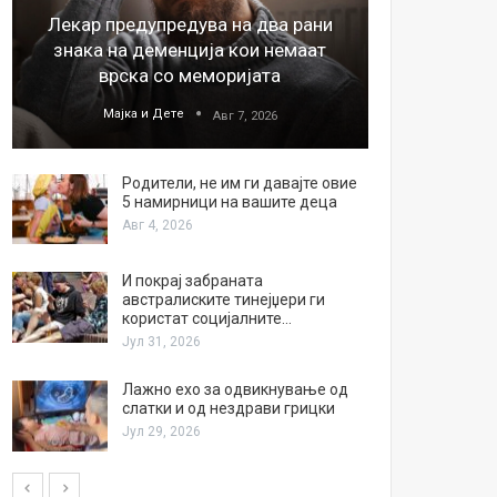
Лекар предупредува на два рани
26
знака на деменција кои немаат
благода
врска со меморијата
Мајка и Дете
М
Авг 7, 2026
Родители, не им ги давајте овие
5 намирници на вашите деца
Авг 4, 2026
И покрај забраната
австралиските тинејџери ги
користат социјалните…
Јул 31, 2026
Лажно ехо за одвикнување од
слатки и од нездрави грицки
Јул 29, 2026