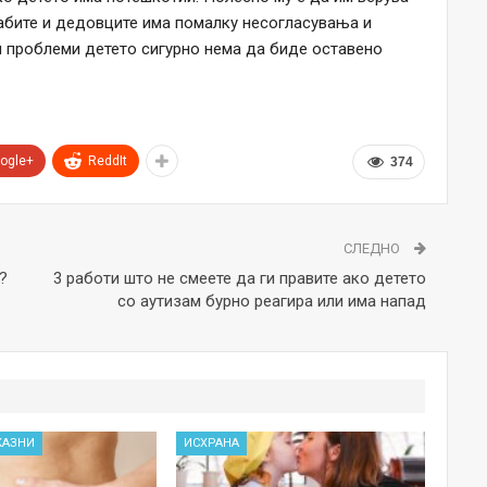
бабите и дедовците има помалку несогласувања и
ни проблеми детето сигурно нема да биде оставено
ogle+
ReddIt
374
СЛЕДНО
?
3 работи што не смеете да ги правите ако детето
со аутизам бурно реагира или има напад
КАЗНИ
ИСХРАНА