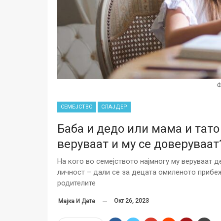
Ф
СЕМЕЈСТВО
СЛАЈДЕР
Бaба и дедо или мама и тато
веруваат и му се доверуваат
На кого во семејството најмногу му веруваат д
личност – дали се за децата омиленото прибеж
родителите
Окт 26, 2023
Мајка И Дете