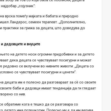
ува збор за тоа со која баба се поблиски, децата
 најдобар „сојузник“:
на врска помеѓу мајката и бабата и природно
Мишел Ландерос, семеен терапевт. „Дополнително,
ни практики за грижа за децата, што доведува до
 и дедовците и внуците
ањето на детето носи огромни придобивки и за детето
ваат дека децата се чувствуваат посигурни и можат
е редовно се вклучени во нивните животи: „Децата со
словно се чувствуваат посигурни и ценети“.
на децата им е полесно да разговараат за сè со своите
 своите баби и дедовци имаат тенденција да ги гледаат
творено со нив.
 се обратиме кога е тешко да се разговара со
о детето има потешкотии. Полесно му е да им верува