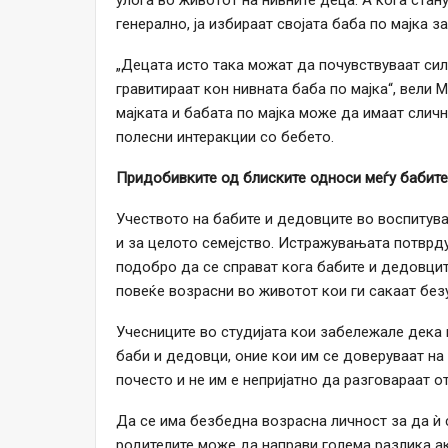
улога во животот на нивните деца. А кога стан
генерално, ја избираат својата баба по мајка за
„Децата исто така можат да почувствуваат сил
гравитираат кон нивната баба по мајка“, вели 
мајката и бабата по мајка може да имаат слич
полесни интеракции со бебето.
Придобивките од блиските односи меѓу бабите
Учеството на бабите и дедовците во воспитув
и за целото семејство. Истражувањата потврду
подобро да се справат кога бабите и дедовцит
повеќе возрасни во животот кои ги сакаат безу
Учесниците во студијата кои забележале дека 
баби и дедовци, оние кои им се доверуваат на
почесто и не им е непријатно да разговараат о
Да се ​​има безбедна возрасна личност за да ѝ
родителите може да направи голема разлика ак