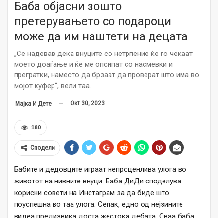
Баба објасни зошто
претерувањето со подароци
може да им наштети на децата
„Се надевав дека внуците со нетрпение ќе го чекаат
моето доаѓање и ќе ме опсипат со насмевки и
прегратки, наместо да брзаат да проверат што има во
мојот куфер“, вели таа.
Окт 30, 2023
Мајка И Дете
180
Сподели
Бабите и дедовците играат непроценлива улога во
животот на нивните внуци. Баба ДиДи споделува
корисни совети на Инстаграм за да биде што
поуспешна во таа улога. Сепак, едно од нејзините
видеа предизвика доста жестока дебата. Оваа баба