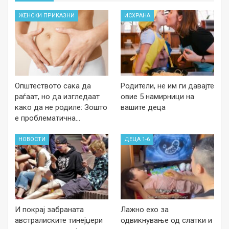
ЖЕНСКИ ПРИКАЗНИ
ИСХРАНА
Општеството сака да
Родители, не им ги давајте
раѓаат, но да изгледаат
овие 5 намирници на
како да не родиле: Зошто
вашите деца
е проблематична…
НОВОСТИ
ДЕЦА 1-6
И покрај забраната
Лажно ехо за
австралиските тинејџери
одвикнување од слатки и