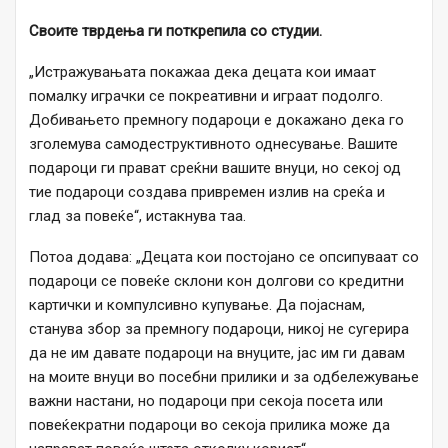
Своите тврдења ги поткрепила со студии.
„Истражувањата покажаа дека децата кои имаат
помалку играчки се покреативни и играат подолго.
Добивањето премногу подароци е докажано дека го
зголемува самодеструктивното однесување. Вашите
подароци ги прават среќни вашите внуци, но секој од
тие подароци создава привремен излив на среќа и
глад за повеќе“, истакнува таа.
Потоа додава: „Децата кои постојано се опсипуваат со
подароци се повеќе склони кон долгови со кредитни
картички и компулсивно купување. Да појаснам,
станува збор за премногу подароци, никој не сугерира
да не им давате подароци на внуците, јас им ги давам
на моите внуци во посебни прилики и за одбележување
важни настани, но подароци при секоја посета или
повеќекратни подароци во секоја прилика може да