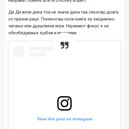
направат повеќе штета отколку корист“.
Ди Ди вели дека тоа не значи дека таа секогаш доаѓа
со празни раце. Понекогаш носи книга за заедничко
читање или друштвена игра. Нејзиниот фокус е на
обезбедување љубов и внимание.
View this post on Instagram