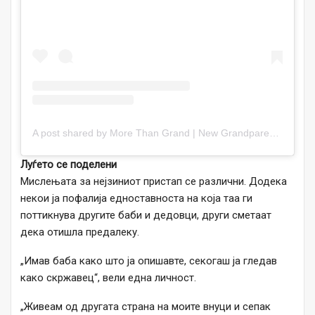
A post shared by More Than Grand | New Grandparents, Start Here! (@morethangrand)
Луѓето се поделени
Мислењата за нејзиниот пристап се различни. Додека
некои ја пофалија едноставноста на која таа ги
поттикнува другите баби и дедовци, други сметаат
дека отишла предалеку.
„Имав баба како што ја опишавте, секогаш ја гледав
како скржавец“, вели една личност.
„Живеам од другата страна на моите внуци и сепак