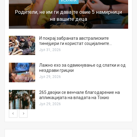
ИСХРАНА
Родители, не им ги давајте овие 5 намирници
на вашите деца
И покрај забраната австралиските
тинејџери ги користат социјалните…
Јул 31, 2026
Лажно ехо за одвикнување од слатки и од
нездрави грицки
Јул 29, 2026
а
265 двојки се венчале благодарение на
апликацијата на владата на Токио
Јул 29, 2026