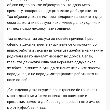
објави видео во кое објаснува зошто давањето
премногу подароци на децата може да биде штетно.
Таа објасни дека не им носи подароци на своите внуци
секогаш кога ги посетува, иако живее далеку од нив и
ги гледа само неколку пати годишно.
Таа ја донела таа одлука од повеќе причини. Прво,
сфатила дека нејзините внуци веќе се опкружени со
вишок работи и сака да ја почитува желбата на нивните
родители да го намалат нередот во домот. Сепак,
главната движечка сила зад нејзината одлука била
желбата нејзините внуци да ги ценат нејзините посети
поради неа, а не поради материјалните работи што ги
носи со себе.
„Се надевав дека внуците со нетрпение ќе го чекаат
моето доаѓање и ќе ме опсипат со насмевки и
прегратки, наместо да брзаат да проверат што има во
мојот куфер“, вели таа.