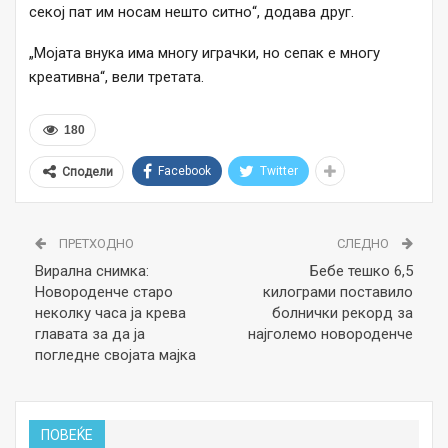
секој пат им носам нешто ситно“, додава друг.
„Мојата внука има многу играчки, но сепак е многу
креативна“, вели третата.
180
Facebook
Twitter
Сподели
ПРЕТХОДНО
СЛЕДНО
Вирална снимка:
Бебе тешко 6,5
Новороденче старо
килограми поставило
неколку часа ја крева
болнички рекорд за
главата за да ја
најголемо новороденче
погледне својата мајка
ПОВЕЌЕ