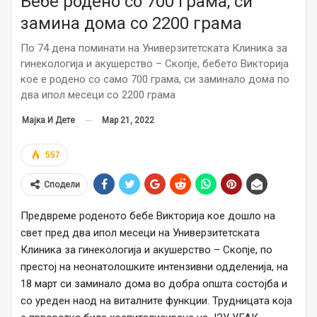
Бебе родено со 700 грама, си
замина дома со 2200 грама
По 74 дена поминати на Универзитетската Клиника за
гинекологија и акушерство – Скопје, бебето Викторија
кое е родено со само 700 грама, си заминало дома по
два ипол месеци со 2200 грама
Мар 21, 2022
Мајка И Дете
557
Сподели
Предвреме роденото бебе Викторија кое дошло на
свет пред два ипол месеци на Универзитетската
Клиника за гинекологија и акушерство – Скопје, по
престој на неонатолошките интензивни одделенија, на
18 март си заминало дома во добра општа состојба и
со уреден наод на виталните функции. Трудницата која