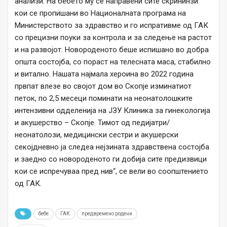
анализи. На бебето му се направени сите скрининзи
кои се пропишани во Националната програма на
Министерството за здравство и го испративме од ГАК
со прецизни поуки за контрола и за следење на растот
и на развојот. Новороденото беше испишано во добра
општа состојба, со пораст на телесната маса, стабилно
и витално. Нашата најмала хероина во 2022 година
првпат влезе во својот дом во Скопје изминатиот
петок, по 2,5 месеци поминати на неонатолошките
интензивни одделенија на ЈЗУ Клиника за гинекологија
и акушерство – Скопје. Тимот од педијатри/
неонатолози, медицински сестри и акушерски
секојдневно ја следеа нејзината здравствена состојба
и заедно со новороденото ги добија сите предизвици
кои се испречуваа пред нив“, се вели во соопштението
од ГАК.
бебе
ГАК
предвремено родени