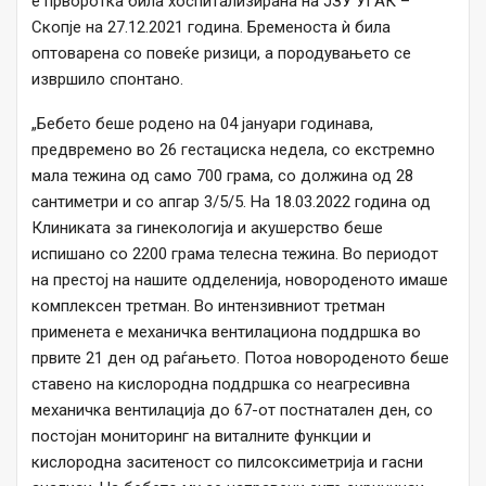
е прворотка била хоспитализирана на ЈЗУ УГАК –
Скопје на 27.12.2021 година. Бременоста ѝ била
оптоварена со повеќе ризици, а породувањето се
извршило спонтано.
„Бебето беше родено на 04 јануари годинава,
предвремено во 26 гестациска недела, со екстремно
мала тежина од само 700 грама, со должина од 28
сантиметри и со апгар 3/5/5. На 18.03.2022 година од
Клиниката за гинекологија и акушерство беше
испишано со 2200 грама телесна тежина. Во периодот
на престој на нашите одделенија, новороденото имаше
комплексен третман. Во интензивниот третман
применета е механичка вентилациона поддршка во
првите 21 ден од раѓањето. Потоа новороденото беше
ставено на кислородна поддршка со неагресивна
механичка вентилација до 67-от постнатален ден, со
постојан мониторинг на виталните функции и
кислородна заситеност со пилсоксиметрија и гасни