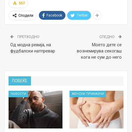
557
Facebook
Twitter
Сподели
ПРЕТХОДНО
СЛЕДНО
Од модна ревија, на
Моето дете се
фудбалски натпревар
вознемирува секогаш
кога не сум до него
ПОВЕЌЕ
НОВОСТИ
ЖЕНСКИ ПРИКАЗНИ