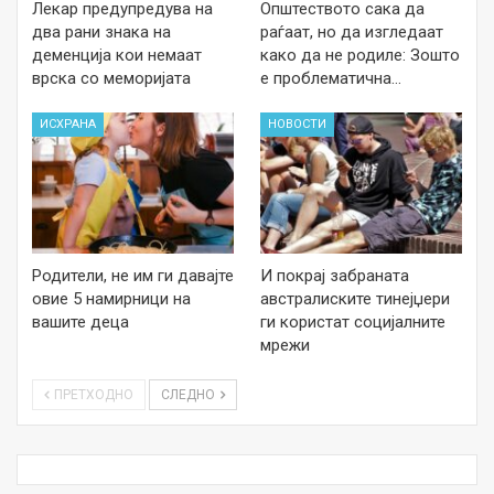
Лекар предупредува на
Општеството сака да
два рани знака на
раѓаат, но да изгледаат
деменција кои немаат
како да не родиле: Зошто
врска со меморијата
е проблематична…
ИСХРАНА
НОВОСТИ
Родители, не им ги давајте
И покрај забраната
овие 5 намирници на
австралиските тинејџери
вашите деца
ги користат социјалните
мрежи
ПРЕТХОДНО
СЛЕДНО